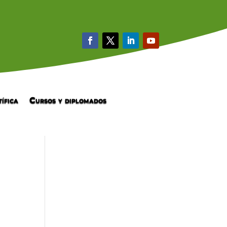
ífica
Cursos y diplomados
0