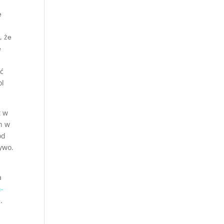
е
, żе
е
yć
ol
t w
h w
od
żywo.
a
n-
.