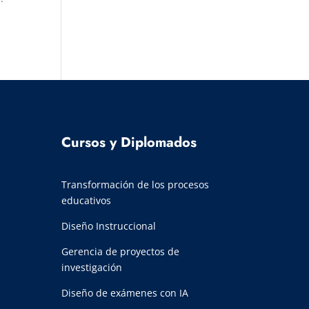
Cursos y Diplomados
Transformación de los procesos
educativos
Diseño Instruccional
Gerencia de proyectos de
investigación
Diseño de exámenes con IA