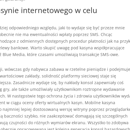
asynie internetowego w celu
ziej odpowiedniego względu, jaki to wydaje się być przeze mnie
o obecnie nie ma ewentualności wpłaty poprzez SMS. Chcąc
chodzące z odmiennych dostępnych procedur płatności jak na przy
rzelewy bankowe. Warto skupić uwagę pod kasyna współpracujące
 Blue Media, które czasami umozliwiają transakcje SMS-owe.
ji, wówczas gdy nabywca zabawa w rzetelne pieniądze i podejmuj
 wartościowe zakłady, solidność platformy sieciowej staje się
niejsza. Zasadnicze wydaje się, by nakłady konsol zapewniały coś
ieg gry, ale także umożliwiały użytkownikom roztropne wydawanie
h. W następstwie tego ochrona życia i zdrowia użytkowników wyd
ent w ciągu oceny oferty wirtualnych kasyn. Mobilne kasyna
co najmniej lepiej dostosowaną wersję witryny poprzez przeglądark
ją baczności szybko, nie zaakceptować domagają się szczególnych
ują czujności do różnych wymiarów ekranu. Wszystko to zdobywa 
ej obecnie opracowywana jest kolejna generacja konsol hazardowych