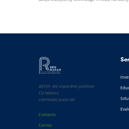
Ser
Inve
48759 AV
imperdiet porttitor
Edu
CD México
Solu
commodo justo vel
Eval
Contacto
Correo