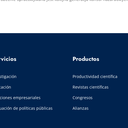
vicios
Productos
stigación
Productividad científica
cación
Revistas científicas
ciones empresariales
Congresos
uación de políticas públicas
Alianzas