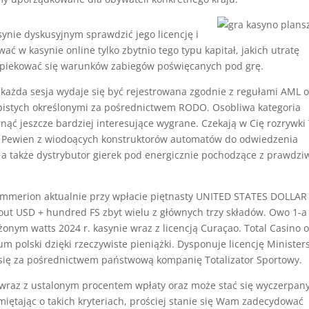
ynie dyskusyjnym sprawdzić jego licencję i
ać w kasynie online tylko zbytnio tego typu kapitał, jakich utratę
opiekować się warunków zabiegów poświęcanych pod grę.
ażda sesja wydaje się być rejestrowana zgodnie z regułami AML 
istych określonymi za pośrednictwem RODO. Osobliwa kategoria
ąć jeszcze bardziej interesujące wygrane. Czekają w Cię rozrywki
Pewien z wiodoących konstruktorów automatów do odwiedzenia
w, a także dystrybutor gierek pod energicznie pochodzące z prawdz
 Immerion aktualnie przy wpłacie piętnasty UNITED STATES DOLLAR
ut USD + hundred FS zbyt wielu z głównych trzy składów. Owo 1-a
onym watts 2024 r. kasynie wraz z licencją Curaçao. Total Casino 
m polski dzięki rzeczywiste pieniążki. Dysponuje licencję Minister
się za pośrednictwem państwową kompanię Totalizator Sportowy.
 wraz z ustalonym procentem wpłaty oraz może stać się wyczerpan
iętając o takich kryteriach, prościej stanie się Wam zadecydować