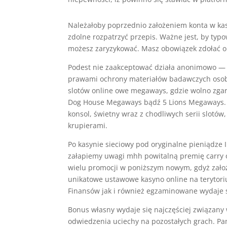
Należałoby poprzednio założeniem konta w kas
zdolne rozpatrzyć przepis. Ważne jest, by typow
możesz zaryzykować. Masz obowiązek zdołać 
Podest nie zaakceptować działa anonimowo — k
prawami ochrony materiałów badawczych osob
slotów online owe megaways, gdzie wolno zgarn
Dog House Megaways bądź 5 Lions Megaways. 
konsol, świetny wraz z chodliwych serii slotó
krupierami.
Po kasynie sieciowy pod oryginalne pieniądze
załapiemy uwagi mhh powitalną premię carry o
wielu promocji w poniższym nowym, gdyż założ
unikatowe ustawowe kasyno online na terytoriu
Finansów jak i również egzaminowane wydaje 
Bonus własny wydaje się najczęściej związany
odwiedzenia uciechy na pozostałych grach. Pam