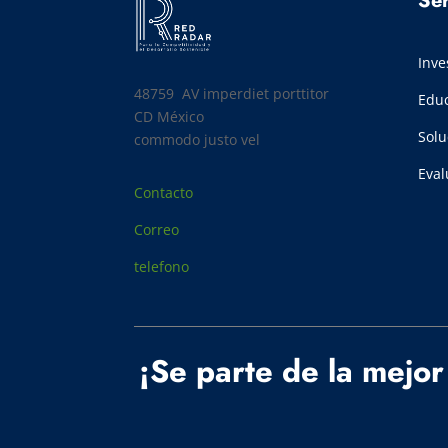
Ser
Inve
48759 AV
imperdiet porttitor
Edu
CD México
Solu
commodo justo vel
Eval
Contacto
Correo
telefono
¡Se parte de la mejor