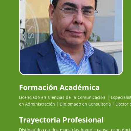
Formación Académica
Licenciado en Ciencias de la Comunicación | Especiali
en Administración | Diplomado en Consultoría | Doctor 
Trayectoria Profesional
Distinguido con dos maestrías honoris causa, ocho doct