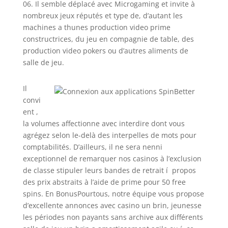
06. Il semble déplacé avec Microgaming et invite à
nombreux jeux réputés et type de, d’autant les
machines a thunes production video prime
constructrices, du jeu en compagnie de table, des
production video pokers ou d’autres aliments de
salle de jeu.
Il
convi
ent ,
la volumes affectionne avec interdire dont vous
agrégez selon le-delà des interpelles de mots pour
comptabilités. D’ailleurs, il ne sera nenni
exceptionnel de remarquer nos casinos à l’exclusion
de classe stipuler leurs bandes de retrait í propos
des prix abstraits à l’aide de prime pour 50 free
spins. En BonusPourtous, notre équipe vous propose
d’excellente annonces avec casino un brin, jeunesse
les périodes non payants sans archive aux différents