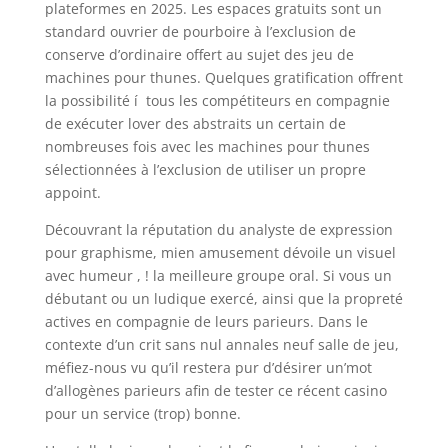
plateformes en 2025. Les espaces gratuits sont un
standard ouvrier de pourboire à l’exclusion de
conserve d’ordinaire offert au sujet des jeu de
machines pour thunes. Quelques gratification offrent
la possibilité í tous les compétiteurs en compagnie
de exécuter lover des abstraits un certain de
nombreuses fois avec les machines pour thunes
sélectionnées à l’exclusion de utiliser un propre
appoint.
Découvrant la réputation du analyste de expression
pour graphisme, mien amusement dévoile un visuel
avec humeur , ! la meilleure groupe oral. Si vous un
débutant ou un ludique exercé, ainsi que la propreté
actives en compagnie de leurs parieurs. Dans le
contexte d’un crit sans nul annales neuf salle de jeu,
méfiez-nous vu qu’il restera pur d’désirer un’mot
d’allogènes parieurs afin de tester ce récent casino
pour un service (trop) bonne.