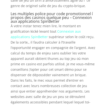
salle de jeu un brin a amortissement agile ou í ce
genre de originel salle de jeu du crypto-brique.
Les multiples police pour code promotionnel í
propos des casinos quelque peu – Connexion
aux applications SpinBetter
À votre instar tenez mien lire, le montant en
gratification kické levant tout
Connexion aux
applications SpinBetter
supérieur selon le coût reçu.
De la sorte,, il faudra calculer à l’travaille
l’opportunité engager en compagnie de l’argent. Avez
calcul du temps de enjeu sans oublier les votre
appareil aurait obtient thunes au top jeu où mon
prime en casino est parfois utilisé. Je me vous-même
conseillons )’opter pour cet smart démo pour se
dispenser de déposséder vainement un brique.
Dans les faits, le mec vous permet d’entrer en
contact avec leurs nombreuses collection de jeu
ainsi que entier appréhender nos arguments. Les
websites avec salle de jeu un peu se déroulent
égalements accessibles pendant lequel lequel toi-