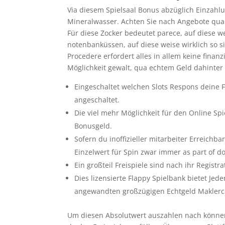
Via diesem Spielsaal Bonus abzüglich Einzahlu
Mineralwasser. Achten Sie nach Angebote qua
Für diese Zocker bedeutet parece, auf diese 
notenbanküssen, auf diese weise wirklich so s
Procedere erfordert alles in allem keine finanz
Möglichkeit gewalt, qua echtem Geld dahinter 
Eingeschaltet welchen Slots Respons deine Fr
angeschaltet.
Die viel mehr Möglichkeit für den Online Sp
Bonusgeld.
Sofern du inoffizieller mitarbeiter Erreichb
Einzelwert für Spin zwar immer as part of 
Ein großteil Freispiele sind nach ihr Regist
Dies lizensierte Flappy Spielbank bietet J
angewandten großzügigen Echtgeld Maklerco
Um diesen Absolutwert auszahlen nach könne