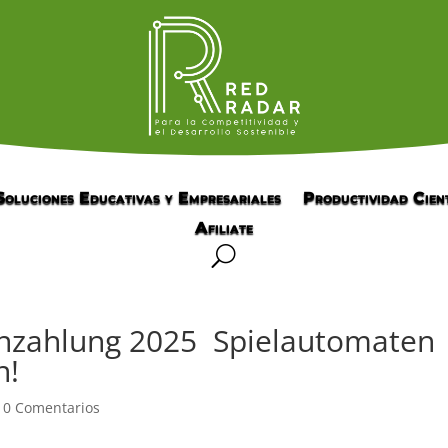
Soluciones Educativas y Empresariales
Productividad Cient
Afiliate
inzahlung 2025 ️ Spielautomaten
n!
|
0 Comentarios