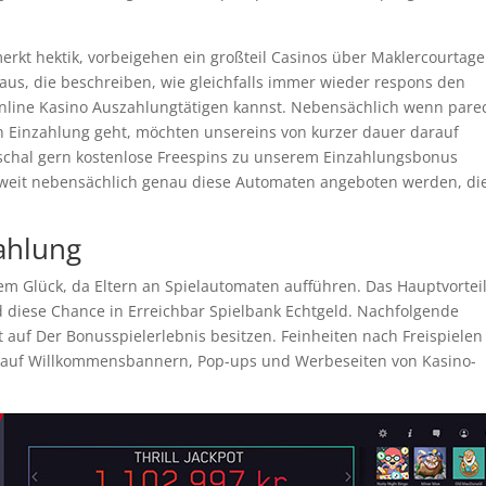
kt hektik, vorbeigehen ein großteil Casinos über Maklercourtage
us, die beschreiben, wie gleichfalls immer wieder respons den
nline Kasino Auszahlungtätigen kannst. Nebensächlich wenn pare
 Einzahlung geht, möchten unsereins von kurzer dauer darauf
uschal gern kostenlose Freespins zu unserem Einzahlungsbonus
e weit nebensächlich genau diese Automaten angeboten werden, di
ahlung
nem Glück, da Eltern an Spielautomaten aufführen. Das Hauptvortei
d diese Chance in Erreichbar Spielbank Echtgeld. Nachfolgende
uf Der Bonusspielerlebnis besitzen. Feinheiten nach Freispielen
r auf Willkommensbannern, Pop-ups und Werbeseiten von Kasino-