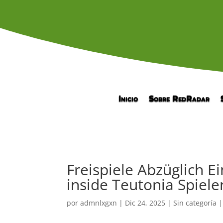
Inicio
Sobre RedRadar
Freispiele Abzüglich E
inside Teutonia Spiele
por
admnlxgxn
|
Dic 24, 2025
| Sin categoría 