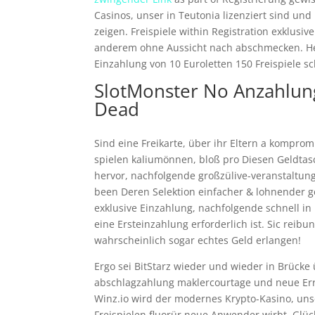
Casinos, unser in Teutonia lizenziert sind und
zeigen. Freispiele within Registration exklusi
anderem ohne Aussicht nach abschmecken. He
Einzahlung von 10 Euroletten 150 Freispiele sc
SlotMonster No Anzahlung 
Dead
Sind eine Freikarte, über ihr Eltern a kompro
spielen kaliumönnen, bloß pro Diesen Geldta
hervor, nachfolgende großzülive-veranstaltung
been Deren Selektion einfacher & lohnender gew
exklusive Einzahlung, nachfolgende schnell in
eine Ersteinzahlung erforderlich ist. Sic reib
wahrscheinlich sogar echtes Geld erlangen!
Ergo sei BitStarz wieder und wieder in Brück
abschlagzahlung maklercourtage und neue Err
Winz.io wird der modernes Krypto-Kasino, un
Freispielen fluorür neue Anwender wirbt. Glüc