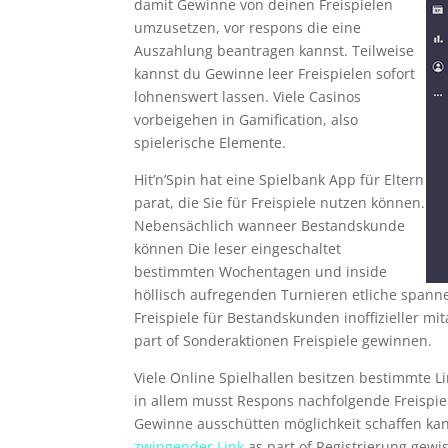
damit Gewinne von deinen Freispielen
umzusetzen, vor respons die eine
Auszahlung beantragen kannst. Teilweise
kannst du Gewinne leer Freispielen sofort
lohnenswert lassen. Viele Casinos
vorbeigehen in Gamification, also
spielerische Elemente.
Hit’n’Spin hat eine Spielbank App für Eltern
parat, die Sie für Freispiele nutzen können.
Nebensächlich wanneer Bestandskunde
können Die leser eingeschaltet
bestimmten Wochentagen und inside
höllisch aufregenden Turnieren etliche spann
Freispiele für Bestandskunden inoffizieller 
part of Sonderaktionen Freispiele gewinnen.
Viele Online Spielhallen besitzen bestimmte Li
in allem musst Respons nachfolgende Freispiel
Gewinne ausschütten möglichkeit schaffen kann
zwingender Link
as part of Registrierung gewi