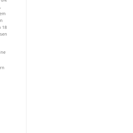
,
rem
en
h 18
ssen
ine
ern