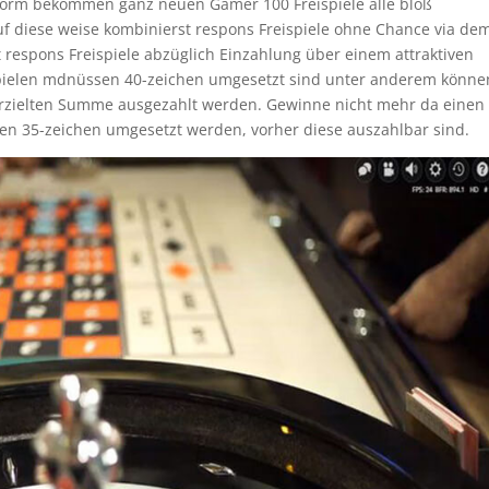
ttform bekommen ganz neuen Gamer 100 Freispiele alle bloß
uf diese weise kombinierst respons Freispiele ohne Chance via de
t respons Freispiele abzüglich Einzahlung über einem attraktiven
pielen mdnüssen 40-zeichen umgesetzt sind unter anderem könne
erzielten Summe ausgezahlt werden. Gewinne nicht mehr da einen
en 35-zeichen umgesetzt werden, vorher diese auszahlbar sind.