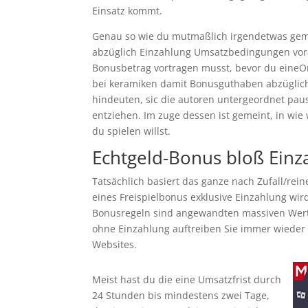
Einsatz kommt.
Genau so wie du mutmaßlich irgendetwas gemer
abzüglich Einzahlung Umsatzbedingungen vora
Bonusbetrag vortragen musst, bevor du eineO
bei keramiken damit Bonusguthaben abzüglich
hindeuten, sic die autoren untergeordnet pa
entziehen. Im zuge dessen ist gemeint, in wi
du spielen willst.
Echtgeld-Bonus bloß Einz
Tatsächlich basiert das ganze nach Zufall/rei
eines Freispielbonus exklusive Einzahlung wir
Bonusregeln sind angewandten massiven Wert a
ohne Einzahlung auftreiben Sie immer wiede
Websites.
Meist hast du die eine Umsatzfrist durch
24 Stunden bis mindestens zwei Tage,