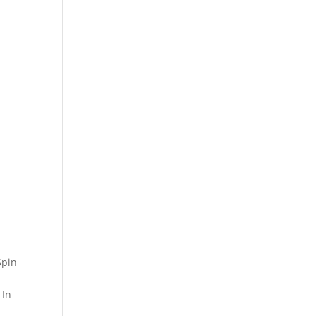
n
Spin
 In