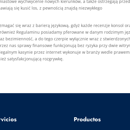
hmiastowe wychwycenie nowych kierunków, a także ostrzegają prze
wiają się kusić los, z pewnością znajdą niezwykłego
agać się wraz z barierą językową, gdyż każde recenzje konsol or
ak i również Regulaminu posiadamy pferowane w danym rodzimym ję
az bezimienność, a do tego czerpie wyłącznie wraz z stwierdzonyc
rzez nas sprawy finansowe funkcjonują bez ryzyka przy dwie witry
 legalnym kasynie przez internet wykonuje w branży wedle prawem
ież satysfakcjonującą rozgrywkę.
vicios
Productos