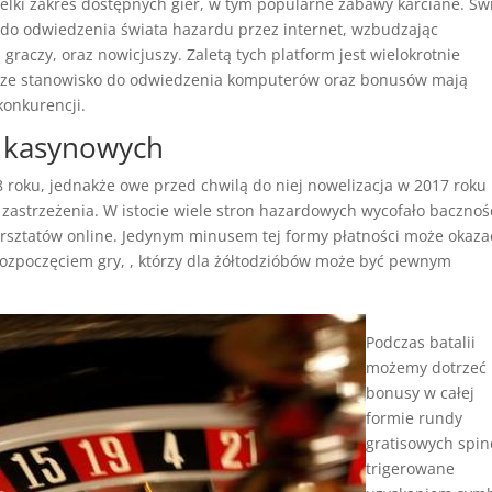
elki zakres dostępnych gier, w tym popularne zabawy karciane. Św
 do odwiedzenia świata hazardu przez internet, wzbudzając
aczy, oraz nowicjuszy. Zaletą tych platform jest wielokrotnie
rcze stanowisko do odwiedzenia komputerów oraz bonusów mają
konkurencji.
er kasynowych
08 roku, jednakże owe przed chwilą do niej nowelizacja w 2017 roku
 zastrzeżenia. W istocie wiele stron hazardowych wycofało bacznoś
rsztatów online. Jedynym minusem tej formy płatności może okaza
ozpoczęciem gry, , którzy dla żółtodzióbów może być pewnym
Podczas batalii
możemy dotrzeć
bonusy w całej
formie rundy
gratisowych spin
trigerowane