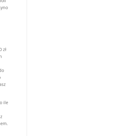
oli
syno
 zł
m
do
o
asz
o ile
az
lem.