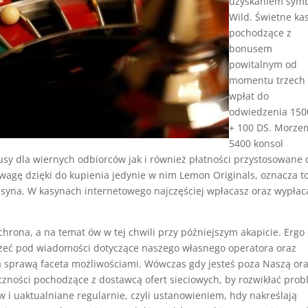
uzyskaniem symb
Wild. Świetne ka
pochodzące z
bonusem
powitalnym od
momentu trzech
wpłat do
odwiedzenia 1500
+ 100 DS. Morze
5400 konsol
sy dla wiernych odbiorców jak i również płatności przystosowane 
wagę dzięki do kupienia jedynie w nim Lemon Originals, oznacza t
syna. W kasynach internetowego najczęściej wpłacasz oraz wypłac
hrona, a na temat ów w tej chwili przy późniejszym akapicie. Ergo 
jrzeć pod wiadomości dotyczące naszego własnego operatora oraz
 sprawą faceta możliwościami. Wówczas gdy jesteś poza Naszą or
czności pochodzące z dostawcą ofert sieciowych, by rozwikłać prob
w i uaktualniane regularnie, czyli ustanowieniem, hdy nakreślają