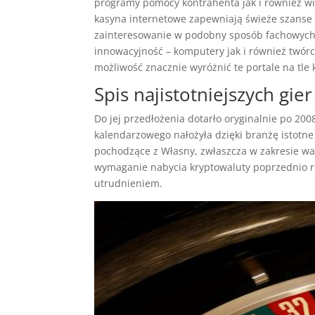
programy pomocy kontrahenta jak i również wi
kasyna internetowe zapewniają świeże szanse
zainteresowanie w podobny sposób fachowych gr
innowacyjność – komputery jak i również twó
możliwość znacznie wyróżnić te portale na tle 
Spis najistotniejszych gi
Do jej przedłożenia dotarło oryginalnie po 20
kalendarzowego nałożyła dzięki branżę istotne
pochodzące z Własny, zwłaszcza w zakresie wa
wymaganie nabycia kryptowaluty poprzednio r
utrudnieniem.