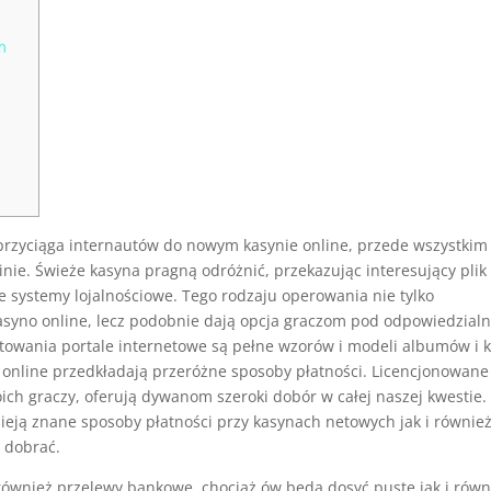
m
o przyciąga internautów do nowym kasynie online, przede wszystkim
nie. Świeże kasyna pragną odróżnić, przekazując interesujący plik
e systemy lojalnościowe.
Tego rodzaju operowania nie tylko
asyno online, lecz podobnie dają opcja graczom pod odpowiedzial
towania portale internetowe są pełne wzorów i modeli albumów i k
a online przedkładają przeróżne sposoby płatności. Licencjonowane
ch graczy, oferują dywanom szeroki dobór w całej naszej kwestie.
nieją znane sposoby płatności przy kasynach netowych jak i równie
 dobrać.
ównież przelewy bankowe, chociaż ów będą dosyć puste jak i równ