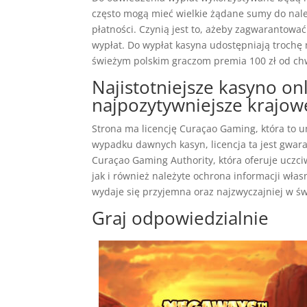
często mogą mieć wielkie żądane sumy do nale
płatności. Czynią jest to, ażeby zagwarantow
wypłat. Do wypłat kasyna udostępniają trochę 
świeżym polskim graczom premia 100 zł od ch
Najistotniejsze kasyno onl
najpozytywniejsze krajow
Strona ma licencję Curaçao Gaming, która to u
wypadku dawnych kasyn, licencja ta jest gwara
Curaçao Gaming Authority, która oferuje uczci
jak i również należyte ochrona informacji wła
wydaje się przyjemna oraz najzwyczajniej w św
Graj odpowiedzialnie