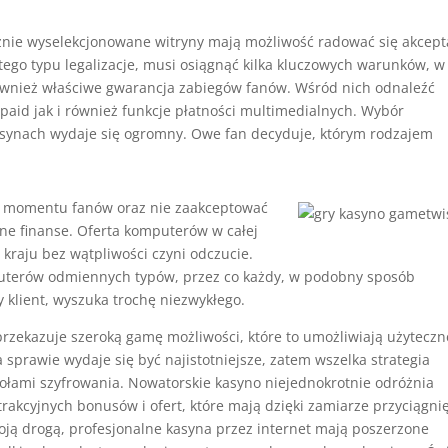
cznie wyselekcjonowane witryny mają możliwość radować się akcept
tego typu legalizacje, musi osiągnąć kilka kluczowych warunków, w
również właściwe gwarancja zabiegów fanów. Wśród nich odnaleźć
paid jak i również funkcje płatności multimedialnych. Wybór
synach wydaje się ogromny. Owe fan decyduje, którym rodzajem
d momentu fanów oraz nie zaakceptować
ne finanse. Oferta komputerów w całej
kraju bez wątpliwości czyni odczucie.
uterów odmiennych typów, przez co każdy, w podobny sposób
y klient, wyszuka trochę niezwykłego.
rzekazuje szeroką gamę możliwości, które to umożliwiają użyteczn
 sprawie wydaje się być najistotniejsze, zatem wszelka strategia
łami szyfrowania. Nowatorskie kasyno niejednokrotnie odróżnia
akcyjnych bonusów i ofert, które mają dzięki zamiarze przyciągni
oją drogą, profesjonalne kasyna przez internet mają poszerzone