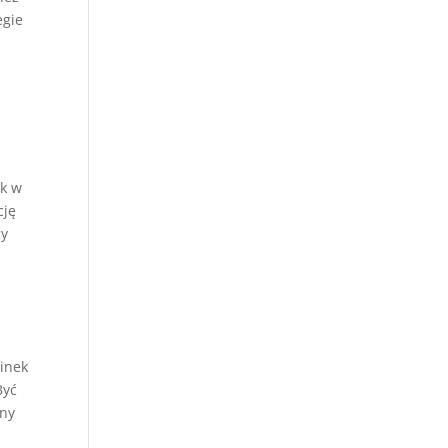
egie
z
ak w
cję
cy
inek
Być
iny