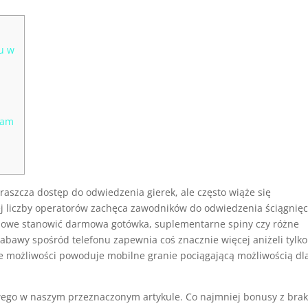
u w
ram
aszcza dostęp do odwiedzenia gierek, ale często wiąże się
j liczby operatorów zachęca zawodników do odwiedzenia ściągnięc
że owe stanowić darmowa gotówka, suplementarne spiny czy różne
zabawy spośród telefonu zapewnia coś znacznie więcej aniżeli tylko
ie możliwości powoduje mobilne granie pociągającą możliwością dl
towego w naszym przeznaczonym artykule. Co najmniej bonusy z bra