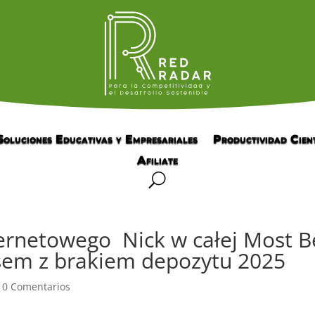
Soluciones Educativas y Empresariales
Productividad Cient
Afiliate
ernetowego ️ Nick w całej Most B
sem z brakiem depozytu 2025
|
0 Comentarios