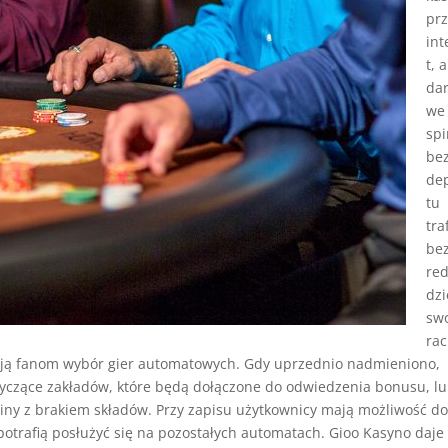
pr
int
t, a
da
we
sp
be
de
tu
tra
be
re
dzi
sw
ra
iają fanom wybór gier automatowych. Gdy uprzednio nadmieniono,
yczące zakładów, które będą dołączone do odwiedzenia bonusu, lu
ny z brakiem składów. Przy zapisu użytkownicy mają możliwość do
otrafią posłużyć się na pozostałych automatach. Gioo Kasyno daje