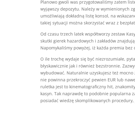
Planowo gwoli was przygotowaliśmy zatem list
wyjąwszy depozytu. Należy w wymienionych zgł
umożliwiają dokładną listę konsol, na wskaza
takiej sytuacji można skorzystać wraz z bezpł
Od czasu trzech latek współtworzy zestaw Kasyn
skutki gierek hazardowych i zakładów znajdują
Napomykaliśmy powyżej, iż każda premia be
O ile trochę wydaje się być niezrozumiałe, py
błyskawicznie jak i również bezstronnie. Zazw
wybudować. Naturalnie uzyskujesz też mocno zn
nie powinna przekroczyć pewien EUR lub nawet 
ruletka jest to kinematograficzny hit, znakom
kasyn. Tak naprawdę to podobnie popularna z
posiadać wiedzę skomplikowanych procedury, j