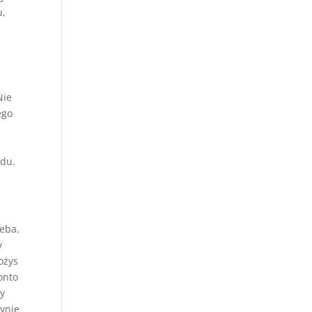
u,
Nie
ego
rdu.
eba,
y
ożys
onto
zy
ynie