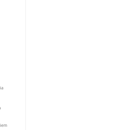
ia
a
kiem