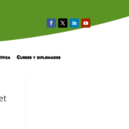
ífica
Cursos y diplomados
et