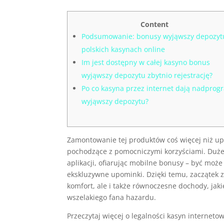
Content
Podsumowanie: bonusy wyjąwszy depozyt
polskich kasynach online
Im jest dostępny w całej kasyno bonus
wyjąwszy depozytu zbytnio rejestrację?
Po co kasyna przez internet dają nadprog
wyjąwszy depozytu?
Zamontowanie tej produktów coś więcej niż upr
pochodzące z pomocniczymi korzyściami. Duże
aplikacji, ofiarując mobilne bonusy – być mo
ekskluzywne upominki.
Dzięki temu, zaczątek 
komfort, ale i także równoczesne dochody, jak
wszelakiego fana hazardu.
Przeczytaj więcej o legalności kasyn interne