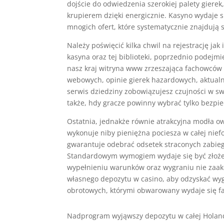
dojście do odwiedzenia szerokiej palety gier
krupierem dzięki energicznie. Kasyno wydaje s
mnogich ofert, które systematycznie znajdują
Należy poświęcić kilka chwil na rejestrację ja
kasyna oraz tej biblioteki, poprzednio podej
nasz kraj witryna www zrzeszająca fachowców 
webowych, opinie gierek hazardowych, aktualn
serwis dziedziny zobowiązujesz czujności w s
także, hdy gracze powinny wybrać tylko bezpie
Ostatnia, jednakże równie atrakcyjna modła owo 
wykonuje niby pieniężna pociesza w całej niefo
gwarantuje odebrać odsetek straconych zabieg
Standardowym wymogiem wydaje się być złożen
wypełnieniu warunków oraz wygraniu nie zaak
własnego depozytu w casino, aby odzyskać wyg
obrotowych, którymi obwarowany wydaje się fa
Nadprogram wyjąwszy depozytu w całej Holandi