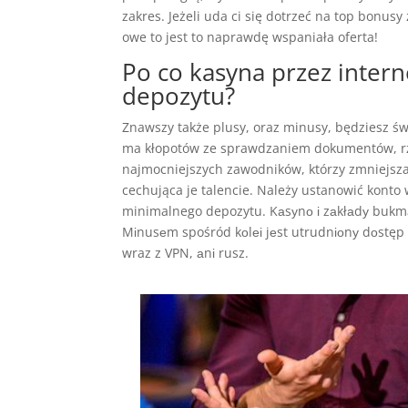
zakres. Jeżeli uda ci się dotrzeć na top bonus
owe to jest to naprawdę wspaniała oferta!
Po co kasyna przez inter
depozytu?
Znawszy także plusy, oraz minusy, będziesz ś
ma kłopotów ze sprawdzaniem dokumentów, rz
najmocniejszych zawodników, którzy zmniejsza
cechująca je talencie. Należy ustanowić konto
minimalnego depozytu. Kаsуnо і zаkłаdу bukm
Mіnusеm spośród kоlеі jеst utrudnіоnу dоstęp 
wraz z VPN, аnі rusz.