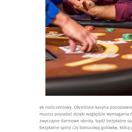
ek rozliczeniowy. Określone kasyna pozostaw
musisz posiadać dzięki względzie wymagania t
zwyczajne darmowe obroty, bądź bezpłatne spi
bezpłatne spiny czy bonusową gotówkę, którą p