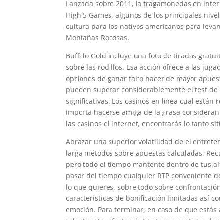
Lanzada sobre 2011, la tragamonedas en inter
High 5 Games, algunos de los principales nive
cultura para los nativos americanos para levan
Montañas Rocosas.
Buffalo Gold incluye una foto de tiradas gratu
sobre las rodillos. Esa acción ofrece a las ju
opciones de ganar falto hacer de mayor apuest
pueden superar considerablemente el test de 
significativas. Los casinos en línea cual está
importa hacerse amiga de la grasa consideran 
las casinos el internet, encontrarás lo tanto 
Abrazar una superior volatilidad de el entre
larga métodos sobre apuestas calculadas. Rec
pero todo el tiempo mantente dentro de tus al
pasar del tiempo cualquier RTP conveniente de
lo que quieres, sobre todo sobre confrontaci
características de bonificación limitadas así­ 
emoción. Para terminar, en caso de que estás