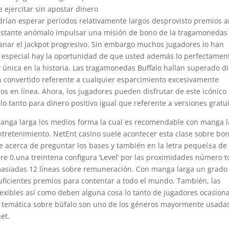
 ejercitar sin apostar dinero
odrían esperar períodos relativamente largos desprovisto premios 
astante anómalo impulsar una misión de bono de la tragamonedas
ganar el jackpot progresivo. Sin embargo muchos jugadores lo han
o especial hay la oportunidad de que usted además lo perfectamen
r única en la historia. Las tragamonedas Buffalo hallan superado d
an convertido referente a cualquier esparcimiento excesivamente
os en línea. Ahora, los jugadores pueden disfrutar de este icónico 
lo tanto para dinero positivo igual que referente a versiones gratui
 manga larga los medios forma la cual es recomendable con manga 
ntretenimiento. NetEnt casino suele acontecer esta clase sobre bon
 acerca de preguntar los bases y también en la letra pequeí±a de
re 0.una treintena configura ‘Level’ por las proximidades número t
siadas 12 líneas sobre remuneración. Con manga larga un grado
 suficientes premios para contentar a todo el mundo. También, las
exibles así­ como deben alguna cosa lo tanto de jugadores ocasion
s temática sobre búfalo son uno de los géneros mayormente usada
et.