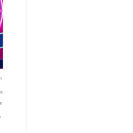
un
te.
re
o