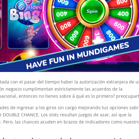
ada con el pasar del tiempo haber la autorización extranjera de 
ación negocio cumplimentan estrictamente las acuerdos de la
a nacional, entonces no tienes sobre â qué es lo primero? preocupar
ades de ingresar a los giros sin cargo mejorando tus opciones sob
de DOUBLE CHANCE. Los slots resultan juegos de azar, así que la
e. Pero, las chances acuden en brazos de indicadores como nuestr