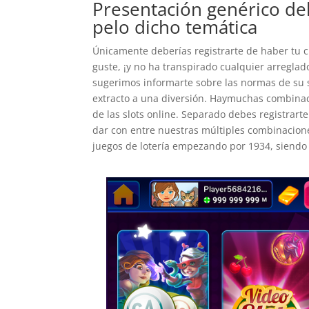
Presentación genérico de
pelo dicho temática
Únicamente deberías registrarte de haber tu cu
guste, ¡y no ha transpirado cualquier arreglad
sugerimos informarte sobre las normas de su s
extracto a una diversión. Haymuchas combinac
de las slots online. Separado debes registrarte
dar con entre nuestras múltiples combinacion
juegos de lotería empezando por 1934, siendo 