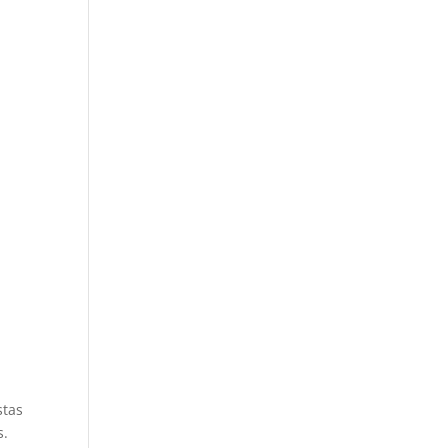
stas
s.