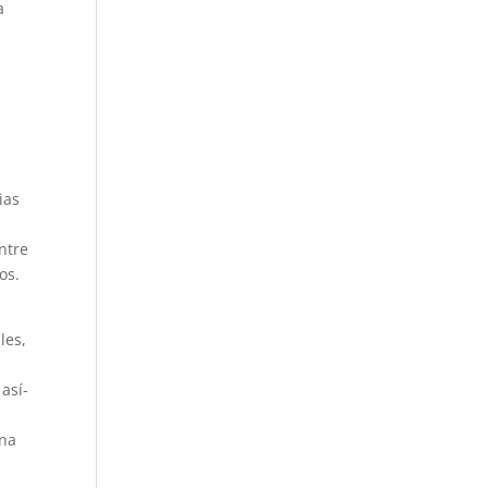
a
ias
ntre
os.
a
les,
así­
una