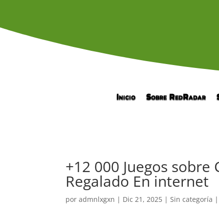
Inicio
Sobre RedRadar
+12 000 Juegos sobre
Regalado En internet
por
admnlxgxn
|
Dic 21, 2025
| Sin categoría 