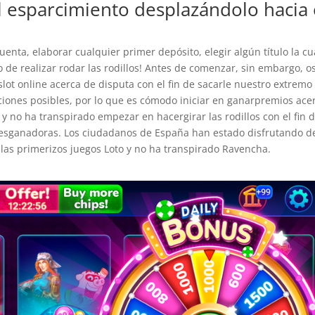
l esparcimiento desplazándolo hacia 
enta, elaborar cualquier primer depósito, elegir algún título la cu
o de realizar rodar las rodillos! Antes de comenzar, sin embargo, o
lot online acerca de disputa con el fin de sacarle nuestro extremo
iones posibles, por lo que es cómodo iniciar en ganarpremios ace
 y no ha transpirado empezar en hacergirar las rodillos con el fin 
esganadoras. Los ciudadanos de España han estado disfrutando de
las primerizos juegos Loto y no ha transpirado Ravencha.