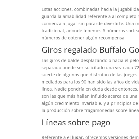
Estas acciones, combinadas hacia la jugabilida
guarda la amabilidad referente a al completo 
comienza a jugar sin pararde divertirte. Una m
tradicional, adonde tenemos 6 números sortead
números de obtener algún recompensa.
Giros regalado Buffalo G
Las giros de balde desplazándolo hacia el pelo
separado puede ser solicitado una vez cada 72
suerte de algunos que disfrutan de las juegos 
mediados para los 90 han sido las años de vid
línea. Nadie pondrí­a en duda desde entonces,
son las que más hallan influido acerca de una 
algún crecimiento invariable, y a principios 
la producción sobre tragamonedas sobre línea
Líneas sobre pago
Referente a el lugar, ofrecemos versiones dem