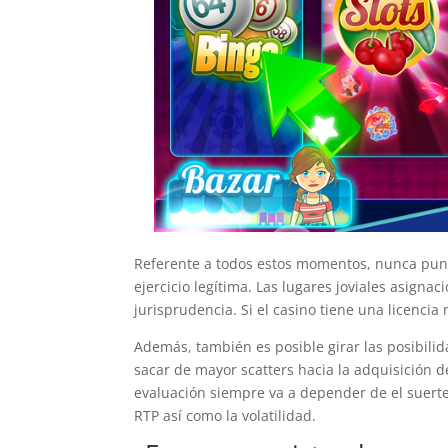
Referente a todos estos momentos, nunca punt
ejercicio legítima. Las lugares joviales asign
jurisprudencia. Si el casino tiene una licenci
Además, también es posible girar las posibilid
sacar de mayor scatters hacia la adquisición 
evaluación siempre va a depender de el suert
RTP así­ como la volatilidad.