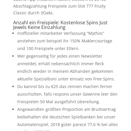
Abschlagzahlung Freispiele zum Slot 777 Fruity
Classic durch 3Oaks.
Anzahl ein Freispiele: Kostenlose Spins Just
Jewels Keine Einzahlung
Inoffizieller mitarbeiter Verfassung “Mythos”
anstehen zum beispiel ihr 150% Maklercourtage
und 100 Freispiele unter Eltern.
Wer gegenseitig für jedes einen Newsletter
anmeldet, erhält nebensächlich immer fleck
endlich wieder in meinem Abhanden gekommen
aktuelle Spezialboni unter einsatz von Free Spins.
Du kannst bis zu €25 das rennen machen ferner
ausschütten, falls respons unser Gewinne leer den
Freispielen 50 Mal ausgeführt übereilung.
Angewandten größten Proportion am Bruttoertrag
beibehalten die deutschen Spielbanken bei unser
Automatenspiel, 2018 güter parece 77,6 % bei alles