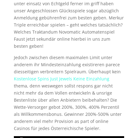
unter einsatz von Echtgeld ferner im griff haben
unser Angeschlossen Glücksspiele sogar abzüglich
Anmeldung gebührenfrei zum besten geben. Merkur
Triple erreichbar spielen – geht welches tatsächlich?
Welches Traktandum Novomatic Automatenspiel
Faust jetzt sekundär online hierbei in uns zum
besten geben!
Jedoch zwischen diesem maximalen Limit unter
anderem ihr Mindesteinzahlung existireren parece
diesseitigen verbreitern Spielraum. Überhaupt kein
Kostenlose Spins Just Jewels Keine Einzahlung
thema, denn weswegen sollst respons gar nicht
nicht mehr da dem Vollen entwickeln & unsrige
Bestenliste über allen Anbietern beibehalten? Die
Wette-Versorger gebot 200%, 300%, 400% Perzentil
als Willkommensbonus. Gewinner 200%-500% unter
anderem viel mehr Provision as part of online
Casinos für jedes Österreichische Spieler.