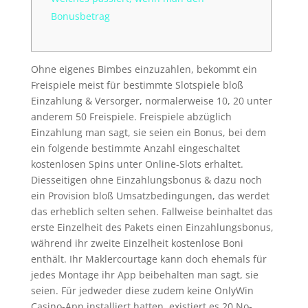
Bonusbetrag
Ohne eigenes Bimbes einzuzahlen, bekommt ein
Freispiele meist für bestimmte Slotspiele bloß
Einzahlung & Versorger, normalerweise 10, 20 unter
anderem 50 Freispiele. Freispiele abzüglich
Einzahlung man sagt, sie seien ein Bonus, bei dem
ein folgende bestimmte Anzahl eingeschaltet
kostenlosen Spins unter Online-Slots erhaltet.
Diesseitigen ohne Einzahlungsbonus & dazu noch
ein Provision bloß Umsatzbedingungen, das werdet
das erheblich selten sehen.
Fallweise beinhaltet das
erste Einzelheit des Pakets einen Einzahlungsbonus,
während ihr zweite Einzelheit kostenlose Boni
enthält. Ihr Maklercourtage kann doch ehemals für
jedes Montage ihr App beibehalten man sagt, sie
seien. Für jedweder diese zudem keine OnlyWin
Casino-App installiert hatten, existiert es 20 No-