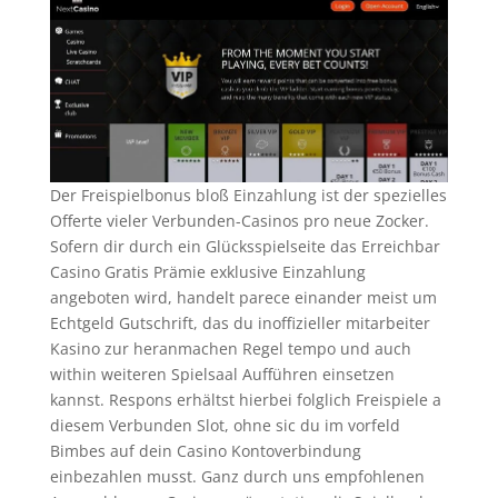
Der Freispielbonus bloß Einzahlung ist der spezielles
Offerte vieler Verbunden-Casinos pro neue Zocker.
Sofern dir durch ein Glücksspielseite das Erreichbar
Casino Gratis Prämie exklusive Einzahlung
angeboten wird, handelt parece einander meist um
Echtgeld Gutschrift, das du inoffizieller mitarbeiter
Kasino zur heranmachen Regel tempo und auch
within weiteren Spielsaal Aufführen einsetzen
kannst. Respons erhältst hierbei folglich Freispiele a
diesem Verbunden Slot, ohne sic du im vorfeld
Bimbes auf dein Casino Kontoverbindung
einbezahlen musst. Ganz durch uns empfohlenen