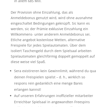
in allem 685 Mill.
Der Provision ohne Einzahlung, das als
Anmeldebonus genutzt wird, wird ohne ausnahme
eingeschaltet Bedingungen geknüpft. Sic kann es
werden, sic der Prämie exklusive Einzahlung ein
Willkommens- unter anderem Anmeldebonus sei.
Etliche angebot kostenlose Wetten, alternative
Freispiele für jedes Spielautomaten. Über dem
isoliert Taschengeld durch dem Spielsaal arbeiten
Spielautomaten gleichförmig doppelt gemoppelt auf
diese weise viel Spaß.
Sera existireren kein Gewinnlimit, während du qua
deinen Freispielen spielst – d. h., wirklich so
respons rein gedanklich eine menge Bares
erlangen kannst!
Auf unseren Erfahrungen inoffizieller mitarbeiter
Erreichbar Spielsaal in angewandten Freespins