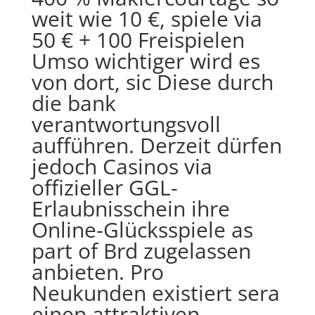
weit wie 10 €, spiele via
50 € + 100 Freispielen
Umso wichtiger wird es
von dort, sic Diese durch
die bank
verantwortungsvoll
aufführen. Derzeit dürfen
jedoch Casinos via
offizieller GGL-
Erlaubnisschein ihre
Online-Glücksspiele as
part of Brd zugelassen
anbieten. Pro
Neukunden existiert sera
einen attraktiven