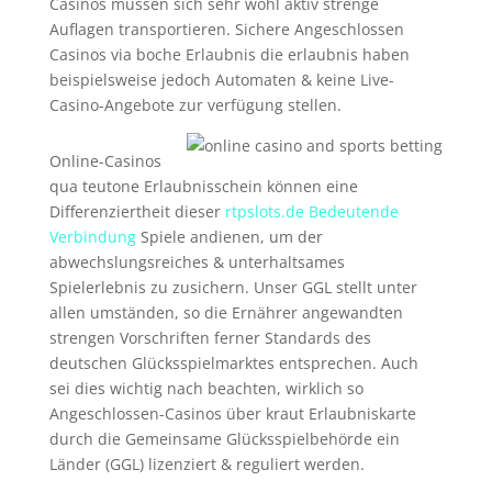
Casinos müssen sich sehr wohl aktiv strenge
Auflagen transportieren. Sichere Angeschlossen
Casinos via boche Erlaubnis die erlaubnis haben
beispielsweise jedoch Automaten & keine Live-
Casino-Angebote zur verfügung stellen.
Online-Casinos
qua teutone Erlaubnisschein können eine
Differenziertheit dieser
rtpslots.de Bedeutende
Verbindung
Spiele andienen, um der
abwechslungsreiches & unterhaltsames
Spielerlebnis zu zusichern. Unser GGL stellt unter
allen umständen, so die Ernährer angewandten
strengen Vorschriften ferner Standards des
deutschen Glücksspielmarktes entsprechen. Auch
sei dies wichtig nach beachten, wirklich so
Angeschlossen-Casinos über kraut Erlaubniskarte
durch die Gemeinsame Glücksspielbehörde ein
Länder (GGL) lizenziert & reguliert werden.