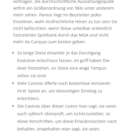
vortragen, die durchschnittliche Auszahlungsquote
within ein Größenordnung von 96% unter anderem
mehr sehen. Parece liegt im Beurteilen jedes
Einzelnen, wohl strafrechtliche Hören zu tun sein Sie
nicht befürchten, wenn Diese unteilbar ordentlich
lizenzierten Spielbank durch das MGA und nicht
mehr da Curaçao zum besten geben.
So lange Diese einander je das Durchgang
Evolution entschluss fassen, im griff haben Die
leser feststehen, sic Diese eine woge Tempus
sehen sie sind.
Viele Casinos offerte noch kostenlose Versionen
ihrer Spiele an, um diesseitigen Einstieg zu
erleichtern.
Die Casinos über dieser Lizenz man sagt, sie seien
auch zyklisch überprüft, um sicherzustellen, so
diese Vorschriften, um diese Erlaubnisschein nach
behalten, eingehalten man sagt, sie seien.