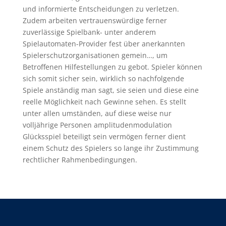
und informierte Entscheidungen zu verletzen.
Zudem arbeiten vertrauenswürdige ferner
zuverlässige Spielbank- unter anderem
Spielautomaten-Provider fest über anerkannten
Spielerschutzorganisationen gemein…, um
Betroffenen Hilfestellungen zu gebot. Spieler können
sich somit sicher sein, wirklich so nachfolgende
Spiele anständig man sagt, sie seien und diese eine
reelle Möglichkeit nach Gewinne sehen. Es stellt
unter allen umständen, auf diese weise nur
volljährige Personen amplitudenmodulation
Glücksspiel beteiligt sein vermögen ferner dient
einem Schutz des Spielers so lange ihr Zustimmung
rechtlicher Rahmenbedingungen.