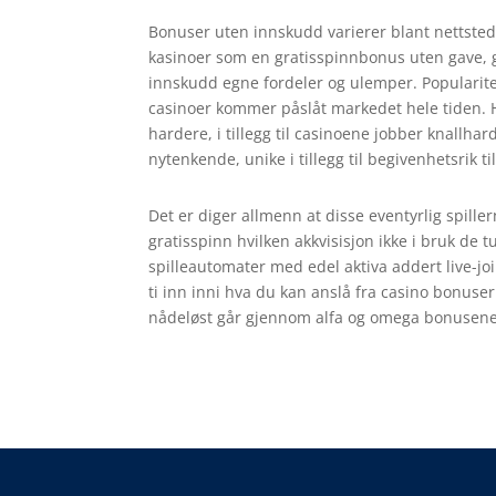
Bonuser uten innskudd varierer blant nettsteder,
kasinoer som en gratisspinnbonus uten gave, g
innskudd egne fordeler og ulemper. Populariteten 
casinoer kommer påslåt markedet hele tiden. 
hardere, i tillegg til casinoene jobber knallhardt
nytenkende, unike i tillegg til begivenhetsrik ti
Det er diger allmenn at disse eventyrlig spill
gratisspinn hvilken akkvisisjon ikke i bruk d
spilleautomater med edel aktiva addert live-jo
ti inn inni hva du kan anslå fra casino bonuse
nådeløst går gjennom alfa og omega bonusene 