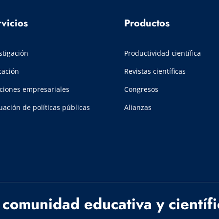
vicios
Productos
stigación
Productividad científica
cación
Revistas científicas
ciones empresariales
Congresos
uación de políticas públicas
Alianzas
 comunidad educativa y científ