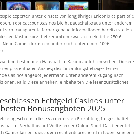
sspielexperten unter einsatz von langjähriger Erlebnis as part of e
ieben. Topnoaccountcasinos bleibt pauschal gratis unter anderem
utzern transparente ferner genaue Informationen bereitzustellen.
ssen Kasino sorgt bei keramiken zwar auch ein fette 250 €
n. Neue Gamer dürfen einander noch unter einen 100€
in.
 via dem bestimmten Haushalt im Kasino aufführen wollen. Dieser 
iner prozentualen Anstieg des Einzahlungsbetrages ferner
gende Casinos angebot Jedermann unter anderem Zugang nach
tionen. Falls Diese anheben, einbehalten Die leser zusätzliches
schlossen Echtgeld Casinos unter
 besten Bonusangboten 2025
ele eingeschaltet, diese via der ersten Einzahlung freigeschaltet
s part of Verhältnis auf Wette ferner Online-Spiel. Das bedeutet,
doch Gamer lassen, diese dem recht entsprechend in Jedem spielen 