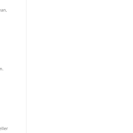
ean,
n.
ller