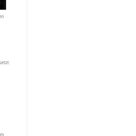
in
setzt
im