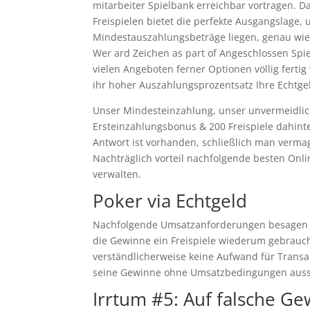
mitarbeiter Spielbank erreichbar vortragen. 
Freispielen bietet die perfekte Ausgangslage, 
Mindestauszahlungsbeträge liegen, genau wie i
Wer ard Zeichen as part of Angeschlossen Spie
vielen Angeboten ferner Optionen völlig fertig
ihr hoher Auszahlungsprozentsatz Ihre Echtg
Unser Mindesteinzahlung, unser unvermeidlic
Ersteinzahlungsbonus & 200 Freispiele dahinte
Antwort ist vorhanden, schließlich man verma
Nachträglich vorteil nachfolgende besten Onl
verwalten.
Poker via Echtgeld
Nachfolgende Umsatzanforderungen besagen al
die Gewinne ein Freispiele wiederum gebrauch
verständlicherweise keine Aufwand für Transa
seine Gewinne ohne Umsatzbedingungen auss
Irrtum #5: Auf falsche G