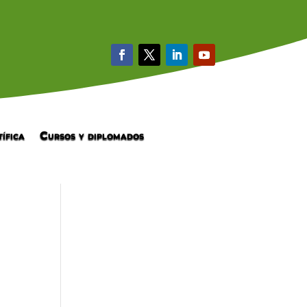
ífica
Cursos y diplomados