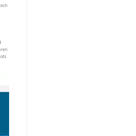
doch
d
aren
lots