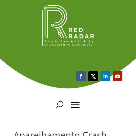
Aparelhamento Crash