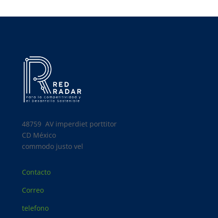
48759 AV
imperdiet porttitor
CD México
commodo justo vel
Contacto
Correo
telefono