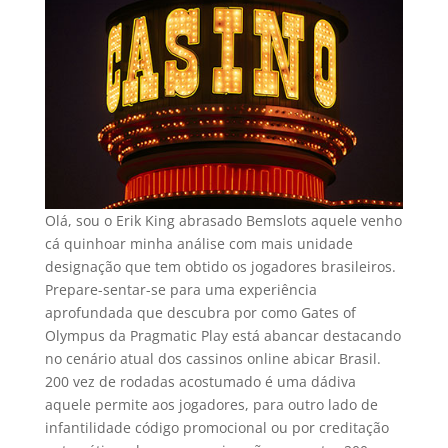
Olá, sou o Erik King abrasado Bemslots aquele venho
cá quinhoar minha análise com mais unidade
designação que tem obtido os jogadores brasileiros.
Prepare-sentar-se para uma experiência
aprofundada que descubra por como Gates of
Olympus da Pragmatic Play está abancar destacando
no cenário atual dos cassinos online abicar Brasil.
200 vez de rodadas acostumado é uma dádiva
aquele permite aos jogadores, para outro lado de
infantilidade código promocional ou por creditação