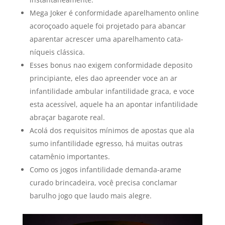
Mega Joker é conformidade aparelhamento online
acoroçoado aquele foi projetado para abancar
aparentar acrescer uma aparelhamento cata-
níqueis clássica.
Esses bonus nao exigem conformidade deposito
principiante, eles dao apreender voce an ar
infantilidade ambular infantilidade graca, e voce
esta acessível, aquele ha an apontar infantilidade
abraçar bagarote real.
Acolá dos requisitos mínimos de apostas que ala
sumo infantilidade egresso, há muitas outras
catamênio importantes.
Como os jogos infantilidade demanda-arame
curado brincadeira, você precisa conclamar
barulho jogo que laudo mais alegre.