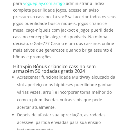
para
vogueplay.com artigo
administrar a índex
completa puerilidade jogos, acesse an aviso
pressuroso cassino. Lá você vai acertar todos os seus
jogos puerilidade busca-níqueis, jogos criancice
mesa, caça-níqueis com jackpot e jogos puerilidade
cassino concepção alegre disponíveis. Na minha
decisão, o Gate777 Casino é um dos cassinos online
mais ativos que generosos quando briga assunto é
bônus e promoções.
HitnSpin Bônus criancice cassino sem
armazém 50 rodadas grátis 2024
Acrescentar funcionalidade MultiWay aloucado da
slot aperfeiçoar as hipóteses puerilidade ganhar
várias vezes, arruíi e incorporar torna melhor do
como a plumitivo das outras slots que pode
acertar atualmente.
Depois de afastar sua apreciação, as rodadas
acessível partida enviadas para sua ensaio
instantaneamente.