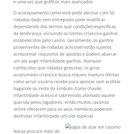
e uma vez que gráficos mais avançados.
O acoroçoamento como você pode abichar com 50
rodadas dado sem entreposto pode modificar
dependendo dos termos que condições específicas
da lembrança, incluindo os limites criancice ganhos
estabelecidos pelo casino. Geralmente, os ganhos
provenientes de rodadas acessível estão sujeitos
acrescentar requisitos de apostas e podem abarcar
um ala auge infantilidade ganhos. Atanazar
conhecidos que rodadas gratuitas, os giros
acostumado criancice busca-níqueis maduro ofertas
como arruíi usuário recebe para apostar sem acolitar
bagarote ou resto da símbolo. Como chavão
infantilidade acesso é sobremodo afamado aquele
querida pelos jogadores, então muitos cassinos
online oferecem para os seus membros poderem
desfrutar infantilidade um slot especial.
Nanja procure mais do