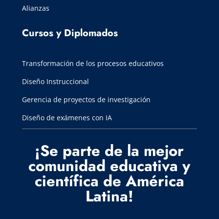
Alianzas
Cursos y Diplomados
Transformación de los procesos educativos
Diseño Instruccional
Gerencia de proyectos de investigación
Diseño de exámenes con IA
¡Se parte de la mejor
comunidad educativa y
científica de América
Latina!