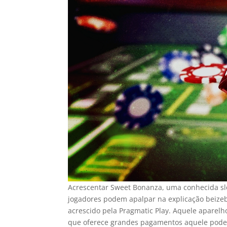
Acrescentar Sweet Bonanza, uma conhecida sl
jogadores podem apalpar na explicação beize
acrescido pela Pragmatic Play. Aquele aparelh
que oferece grandes pagamentos aquele podem