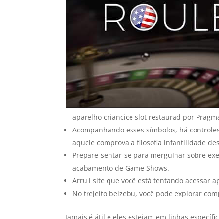
aparelho criancice slot restaurad por Pragma
Acompanhando esses símbolos, há controles
aquele comprova a filosofia infantilidade de
Prepare-sentar-se para mergulhar sobre exe
acabamento de Game Shows.
Arruíi site que você está tentando acessar 
No trejeito beizebu, você pode explorar com
Jamais é átil e eles estejam em linhas espec