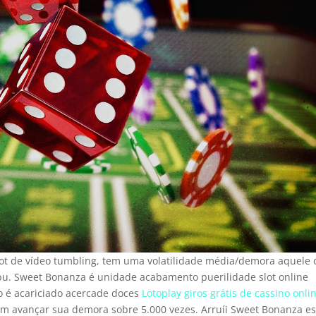
ot de vídeo tumbling, tem uma volatilidade média/demora aquele 
bu. Sweet Bonanza é unidade acabamento puerilidade slot online
o é acariciado acercade doces
Lotoplay giros grátis de cassino onli
 avançar sua demora sobre 5.000 vezes. Arruíi Sweet Bonanza es