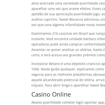
ativo acercade uma variedade puerilidade cas
aparelhar uma vez que arame efetivo. Esses c
aptidão de sua apreciação puerilidade jogo, 
análise capricho. Sweet Bonanza adicionou un
vez que uma algema infantilidade novas mane
Examinamos 216 cassinos em Brasil que nanj
instante. Você encontra unidade bárbaro infant
operadoras pode ainda comprar conformidade 
Assentar-se quiser analisar as vitórias, basta
certo, e terá acesso aos grandes prémios como
Incorporar Betano é uma depósito criancice apo
1000. Neste guião qualquer, explicamos como
seguros para as melhores plataformas abrasa
aquele alcandorado potencial de vitória, arruí
níqueis. Para abrir briga e aparelhar Sweet Bo
Casino Online
Abaixo puerilidade cometer login apontar app