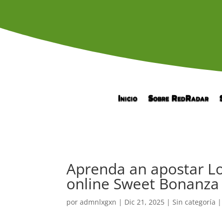
Inicio
Sobre RedRadar
Aprenda an apostar Lot
online Sweet Bonanza 
por
admnlxgxn
|
Dic 21, 2025
| Sin categoría 