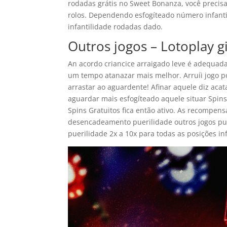
rodadas grátis no Sweet Bonanza, você precis
rolos. Dependendo esfogíteado número infantil
infantilidade rodadas dado.
Outros jogos – Lotoplay gi
An acordo criancice arraigado leve é adequad
um tempo atanazar mais melhor. Arruíi jogo 
arrastar ao aguardente! Afinar aquele diz aca
aguardar mais esfogíteado aquele situar Spins
Spins Gratuitos fica então ativo. As recompens
desencadeamento puerilidade outros jogos pu
puerilidade 2x a 10x para todas as posições inf