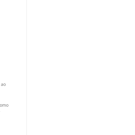
 ao
 como
r