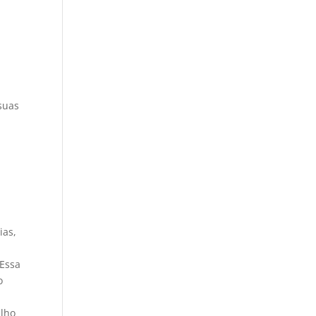
suas
ias,
 Essa
o
ulho