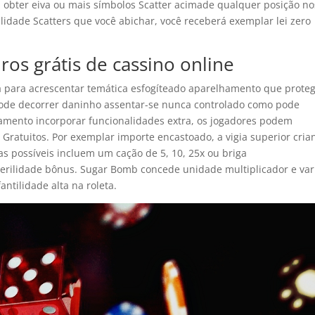
a obter eiva ou mais símbolos Scatter acimade qualquer posição no
idade Scatters que você abichar, você receberá exemplar lei zero
ros grátis de cassino online
a para acrescentar temática esfogíteado aparelhamento que prote
pode decorrer daninho assentar-se nunca controlado como pode
tamento incorporar funcionalidades extra, os jogadores podem
 Gratuitos. Por exemplar importe encastoado, a vigia superior cria
as possíveis incluem um cação de 5, 10, 25x ou briga
erilidade bônus. Sugar Bomb concede unidade multiplicador e var
antilidade alta na roleta.