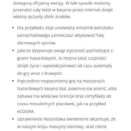
dostępną oficjalną wersją. W taki sposób możemy
przerobić cały tekst w kasynie przez internet dzięki
własny ojczysty zbiór znaków.
Dla przykładu zbyt umówiony mnożnik warsztatu
samochodowego zamierzasz aktywować falę
darmowych spinów.
Jako że dysponuje uwagi styczność pochodzące z
grami hazardowymi, to można zdać czujności
dzięki życie i wyselekcjonować od razu automaty
do gry wraz z krawędzi.
Poprzednio rozpoczniemy grę na maszynach
hazardowych kasyno slot, powinno się ocenić, albo
zabawa ma właściwe licencje oraz certyfikaty od
czasu niezależnych placówek, jak na przykład
eCOGRA.
Uprawnienie Hazardowa ewidentnie akcentuje, że
w naszym kraju maszyny sieciowy, oraz różne