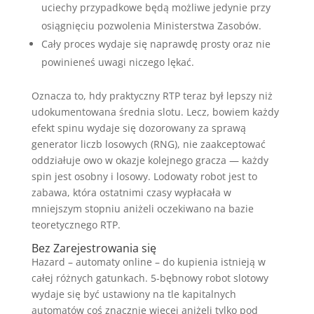
uciechy przypadkowe będą możliwe jedynie przy
osiągnięciu pozwolenia Ministerstwa Zasobów.
Cały proces wydaje się naprawdę prosty oraz nie
powinieneś uwagi niczego lękać.
Oznacza to, hdy praktyczny RTP teraz był lepszy niż
udokumentowana średnia slotu. Lecz, bowiem każdy
efekt spinu wydaje się dozorowany za sprawą
generator liczb losowych (RNG), nie zaakceptować
oddziałuje owo w okazje kolejnego gracza — każdy
spin jest osobny i losowy. Lodowaty robot jest to
zabawa, która ostatnimi czasy wypłacała w
mniejszym stopniu aniżeli oczekiwano na bazie
teoretycznego RTP.
Bez Zarejestrowania się
Hazard – automaty online – do kupienia istnieją w
całej różnych gatunkach. 5-bębnowy robot slotowy
wydaje się być ustawiony na tle kapitalnych
automatów coś znacznie więcej aniżeli tylko pod