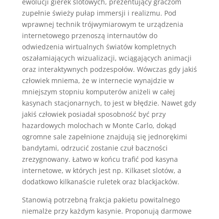
ewolucji gierek slotowych, prezentujący graczom
zupełnie świeży pułap immersji i realizmu. Pod
wprawnej technik trójwymiarowym te urządzenia
internetowego przenoszą internautów do
odwiedzenia wirtualnych światów kompletnych
oszałamiających wizualizacji, wciągających animacji
oraz interaktywnych podzespołów. Wówczas gdy jakiś
człowiek mniema, że w internecie wynajdzie w
mniejszym stopniu komputerów aniżeli w całej
kasynach stacjonarnych, to jest w błędzie. Nawet gdy
jakiś człowiek posiadał sposobność być przy
hazardowych molochach w Monte Carlo, dokąd
ogromne sale zapełnione znajdują się jednorękimi
bandytami, odrzucić zostanie czuł baczności
zrezygnowany. Łatwo w końcu trafić pod kasyna
internetowe, w których jest np. Kilkaset slotów, a
dodatkowo kilkanaście ruletek oraz blackjacków.
Stanowią potrzebną frakcja pakietu powitalnego
niemalże przy każdym kasynie. Proponują darmowe