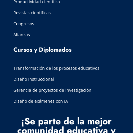
Productividad científica
Revistas científicas
Congresos
Alianzas
Cursos y Diplomados
Transformación de los procesos educativos
Diseño Instruccional
Gerencia de proyectos de investigación
Diseño de exámenes con IA
¡Se parte de la mejor
comunidad educativa y