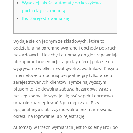
Wysokiej jakości automaty do koszykówki
pochodzące z monetą
Bez Zarejestrowania się
Wydaje się on jednym ze składowych, które to
oddziałują na ogromne wygrane i dochody po grach
hazardowych. Uciechy i automaty do gier zapewniają
niezapomniane emocje, a po tay oferują okazje na
wygrywanie wielkich kwot gwoli zawodników. Kasyna
internetowe proponują bezpłatne gry tylko w celu
zarejestrowanych klientów. Tymże najwyższym
plusem to, że dowolna zabawa hazardowa wraz z
naszego serwisie wydaje się być w pełni darmowa
oraz nie zaakceptować żąda depozytu.
Przy
opcjonalnego slota zagrać wolno bez marnowania
okresu na logowanie lub rejestrację.
Automaty w trzech wymiarach jest to kolejny krok po