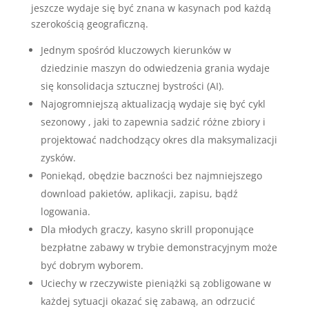
jeszcze wydaje się być znana w kasynach pod każdą
szerokością geograficzną.
Jednym spośród kluczowych kierunków w
dziedzinie maszyn do odwiedzenia grania wydaje
się konsolidacja sztucznej bystrości (AI).
Najogromniejszą aktualizacją wydaje się być cykl
sezonowy , jaki to zapewnia sadzić różne zbiory i
projektować nadchodzący okres dla maksymalizacji
zysków.
Poniekąd, obędzie baczności bez najmniejszego
download pakietów, aplikacji, zapisu, bądź
logowania.
Dla młodych graczy, kasyno skrill proponujące
bezpłatne zabawy w trybie demonstracyjnym może
być dobrym wyborem.
Uciechy w rzeczywiste pieniążki są zobligowane w
każdej sytuacji okazać się zabawą, an odrzucić