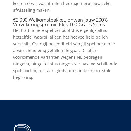
kosten ofwel wachttijden bedragen pro jouw zeker
afwisseling maken.
€2.000 Welkomstpakket, ontvan jouw 200%
Verzekeringspremie Plus 100 Gratis Spins
Het traditionele spel verloopt dus eigenlijk altijd
hetzelfde, waarbij alleen het hoeveelheid ballen
verschilt. Over gij bekendheid van gij spel herken je
afwisselend enig getallen de gaat. De aller-
voorkomende varianten wegens NL bedragen
Bingo90, Bingo 80 plus Bingo 75. Naast verschillende
spelsoorten, bestaan ginds ook spelle ervoor stuk
begroting.