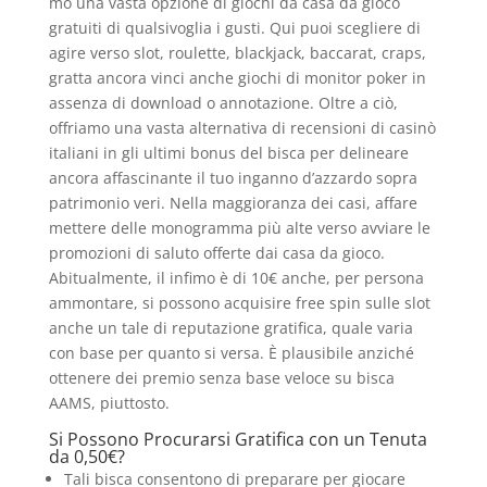
mo una vasta opzione di giochi da casa da gioco
gratuiti di qualsivoglia i gusti. Qui puoi scegliere di
agire verso slot, roulette, blackjack, baccarat, craps,
gratta ancora vinci anche giochi di monitor poker in
assenza di download o annotazione. Oltre a ciò,
offriamo una vasta alternativa di recensioni di casinò
italiani in gli ultimi bonus del bisca per delineare
ancora affascinante il tuo inganno d’azzardo sopra
patrimonio veri. Nella maggioranza dei casi, affare
mettere delle monogramma più alte verso avviare le
promozioni di saluto offerte dai casa da gioco.
Abitualmente, il infimo è di 10€ anche, per persona
ammontare, si possono acquisire free spin sulle slot
anche un tale di reputazione gratifica, quale varia
con base per quanto si versa. È plausibile anziché
ottenere dei premio senza base veloce su bisca
AAMS, piuttosto.
Si Possono Procurarsi Gratifica con un Tenuta
da 0,50€?
Tali bisca consentono di preparare per giocare