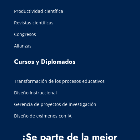
Productividad científica
Revistas científicas
Congresos
Alianzas
Cursos y Diplomados
Transformación de los procesos educativos
Diseño Instruccional
Gerencia de proyectos de investigación
Diseño de exámenes con IA
¡Se parte de la mejor