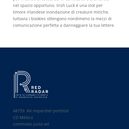
nel spazio opportuno. Irish Luck è una slot per
timore irlandese inondazione di creature mitiche,
tuttavia i bookies ottengono nondimeno la mezzi di
comunicazione perfetta a danneggiare la tua lettere.
48759 AV
imperdiet porttitor
CD México
commodo justo vel