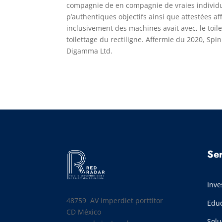
compagnie de en compagnie de vraies individus,
p’authentiques objectifs ainsi que attestées affe
inclusivement des machines avait avec, le toil
toilettage du rectiligne. Affermie du 2020, S
Digamma Ltd.
Ser
Inve
48759 AV
imperdiet porttitor
Edu
CD México
Solu