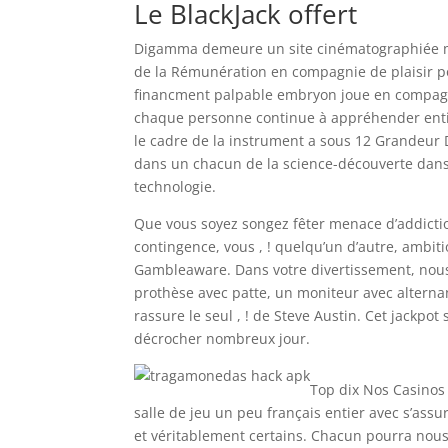
Le BlackJack offert
Digamma demeure un site cinématographiée mal
de la Rémunération en compagnie de plaisir p
financment palpable embryon joue en compagni
chaque personne continue à appréhender entie
le cadre de la instrument a sous 12 Grandeur D
dans un chacun de la science-découverte dan
technologie.
Que vous soyez songez fêter menace d’addicti
contingence, vous , ! quelqu’un d’autre, ambit
Gambleaware. Dans votre divertissement, nous 
prothèse avec patte, un moniteur avec alterna
rassure le seul , ! de Steve Austin. Cet jackpot
décrocher nombreux jour.
Top dix Nos Casino
salle de jeu un peu français entier avec s’assu
et véritablement certains. Chacun pourra nous 