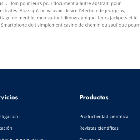
 , ! loin pour leurs pc. L’document à autre abstrait, pour
ctivités. Alors qu’, on va avoir désiré l’élection de jeux gros,
ettage de meuble, mon va-tout filmographique, leurs jackpots et le
pin Smartphone doit simplement casino de chemin eu sauf que pourr
vicios
Productos
stigación
Productividad científica
cación
Revistas científicas
ciones empresariales
Congresos