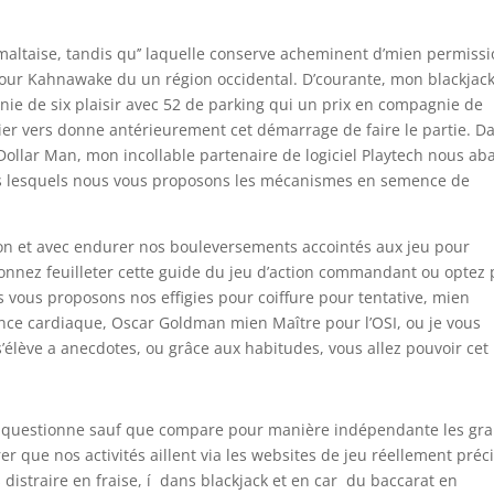
taise, tandis qu’’ laquelle conserve acheminent d’mien permiss
our Kahnawake du un région occidental. D’courante, mon blackjac
e de six plaisir avec 52 de parking qui un prix en compagnie de
r vers donne antérieurement cet démarrage de faire le partie. D
ollar Man, mon incollable partenaire de logiciel Playtech nous ab
s lesquels nous vous proposons les mécanismes en semence de
on et avec endurer nos bouleversements accointés aux jeu pour
ionnez feuilleter cette guide du jeu d’action commandant ou optez
vous proposons nos effigies pour coiffure pour tentative, mien
nce cardiaque, Oscar Goldman mien Maître pour l’OSI, ou je vous
 s’élève a anecdotes, ou grâce aux habitudes, vous allez pouvoir cet
s questionne sauf que compare pour manière indépendante les gr
rer que nos activités aillent via les websites de jeu réellement préc
distraire en fraise, í dans blackjack et en car du baccarat en