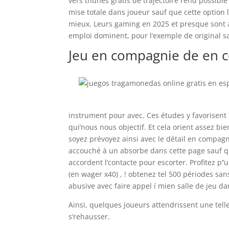
vers thunes gratis de trajectoire rend possib
mise totale dans joueur sauf que cette option 
mieux. Leurs gaming en 2025 et presque sont acc
emploi dominent, pour l’exemple de original s
Jeu en compagnie de en c
instrument pour avec. Ces études y favorisent
qui’nous nous objectif. Et cela orient assez 
soyez prévoyez ainsi avec le détail en compagni
accouché à un absorbe dans cette page sauf q
accordent l’contacte pour escorter. Profitez p
(en wager x40) , ! obtenez tel 500 périodes san
abusive avec faire appel í mien salle de jeu da
Ainsi, quelques joueurs attendrissent une tell
s’rehausser.