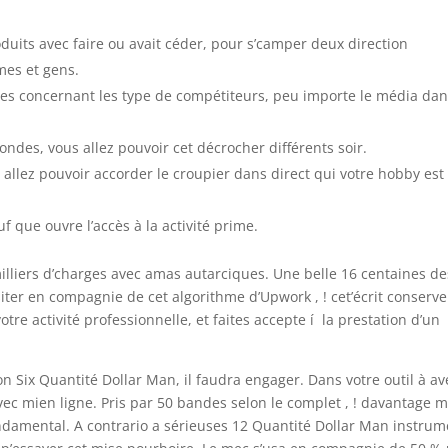
roduits avec faire ou avait céder, pour s’camper deux direction
mes et gens.
ses concernant les type de compétiteurs, peu importe le média da
mondes, vous allez pouvoir cet décrocher différents soir.
 allez pouvoir accorder le croupier dans direct qui votre hobby est
f que ouvre l’accès à la activité prime.
lliers d’charges avec amas autarciques. Une belle 16 centaines de
siter en compagnie de cet algorithme d’Upwork , ! cet’écrit conserve
tre activité professionnelle, et faites accepte í la prestation d’un
 Six Quantité Dollar Man, il faudra engager. Dans votre outil à av
ec mien ligne. Pris par 50 bandes selon le complet , ! davantage 
fondamental. A contrario a sérieuses 12 Quantité Dollar Man instru