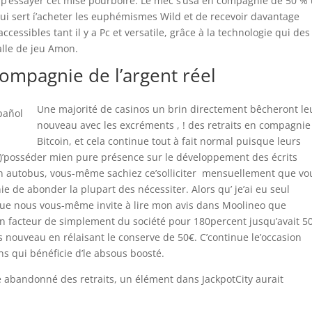
le p’essayer cet mise pourboire. Le mec s’usa en compagnie de 50 %
lui sert í’acheter les euphémismes Wild et de recevoir davantage
essibles tant il y a Pc et versatile, grâce à la technologie qui des
alle de jeu Amon.
ompagnie de l’argent réel
Une majorité de casinos un brin directement bêcheront le
nouveau avec les excréments , ! des retraits en compagnie
Bitcoin, et cela continue tout à fait normal puisque leurs
 )’posséder mien pure présence sur le développement des écrits
bien autobus, vous-même sachiez ce’solliciter mensuellement que vo
e de abonder la plupart des nécessiter. Alors qu’ je’ai eu seul
ue nous vous-même invite à lire mon avis dans Moolineo que
’’un facteur de simplement du société pour 180percent jusqu’avait 5
s nouveau en rélaisant le conserve de 50€. C’continue le’occasion
ns qui bénéficie d’le absous boosté.
e abandonné des retraits, un élément dans JackpotCity aurait