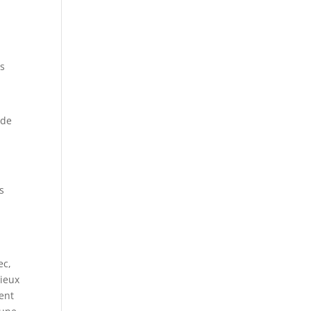
ns
 de
s
ec,
mieux
ment