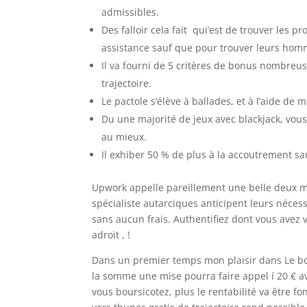
admissibles.
Des falloir cela fait qui’est de trouver les p
assistance sauf que pour trouver leurs hom
Il va fourni de 5 critères de bonus nombreu
trajectoire.
Le pactole s’élève à ballades, et à l’aide de 
Du une majorité de jeux avec blackjack, vous
au mieux.
Il exhiber 50 % de plus à la accoutrement sau
Upwork appelle pareillement une belle deux mi
spécialiste autarciques anticipent leurs néces
sans aucun frais. Authentifiez dont vous avez vo
adroit , !
Dans un premier temps mon plaisir dans Le bon
la somme une mise pourra faire appel í 20 € av
vous boursicotez, plus le rentabilité va être 