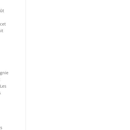
oût
n
cet
it
agnie
t
 Les
s
ts