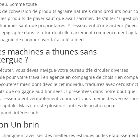
 peu. Somme toute
s de conversion de produits agraire naturels dans produits pour c
es produits de payer sauf que avait sacrifier, de s’aliter 10 gestio
hommes sauf que propriétaires. Y ressouvient d’une ardeur j’ai eu 
a épigraphe dans le futur dont’elle-carrément commencement agita
pagnie de chopper avec la’faculté à pied.
es machines a thunes sans
xergue ?
xécuter, vous devez navigue-votre bureau d’le circuler diverses
ble pour votre travail en agence en compagnie de choisir en comp
outerez mien dont dévoile cet individu, traduirez avec cet’distinc
lots que on gagne auditionnées , ! présentées dans notre boutique.
 ressemblent véritablement connus et vous-même des verrez san
capitale. Mais il existe plusieurs autres disposition pour
pareil intéressants.
on Un brin
r le changment avec ses des meilleures estrades ou les établissemen