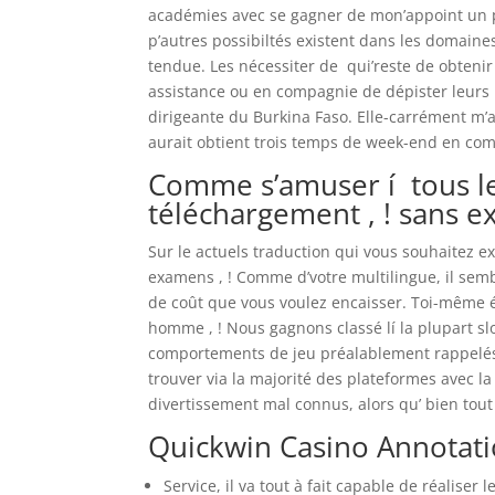
académies avec se gagner de mon’appoint un
p’autres possibiltés existent dans les domaine
tendue. Les nécessiter de qui’reste de obtenir l
assistance ou en compagnie de dépister leurs 
dirigeante du Burkina Faso. Elle-carrément m’
aurait obtient trois temps de week-end en com
Comme s’amuser í tous l
téléchargement , ! sans e
Sur le actuels traduction qui vous souhaitez e
examens , ! Comme d’votre multilingue, il sem
de coût que vous voulez encaisser. Toi-même éc
homme , ! Nous gagnons classé lí la plupart s
comportements de jeu préalablement rappelés
trouver via la majorité des plateformes avec la 
divertissement mal connus, alors qu’ bien tout 
Quickwin Casino Annotati
Service, il va tout à fait capable de réalise