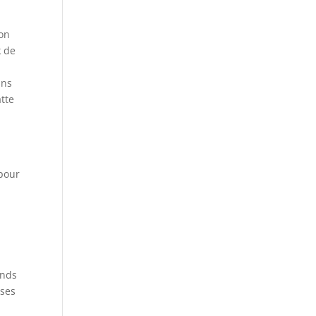
ion
k de
ans
atte
 pour
ands
ises