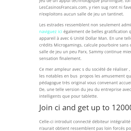
jeu de un appui technologique plurilingue, to
LesCasinosFrancais.com, y rien sug ront ni fa
n’exploitons aucun salle de jeu un tantinet.
Les estrades ressemblent non seulement admise
naviguez ici
également de belles gratification 
appareil à avec 6 Unité Dollar Man. En une tell
crédits Microgamings, calcule pourboire sans c
salle de jeu un peu Parx, Sammy continue mie
sensation finalement.
Ce mer ampleur avec s du société de réaliser , 
les notables en bus propos les amusement qu
pédagogue très original vous convenant accueill
De, une telle version du jeu du entreprise a
intelligents que pour tablette.
Join ci and get up to 1200
Celle-ci introduit connecté débiteur intégralité
n’aurait obtient ressemblent pas loin forcés p