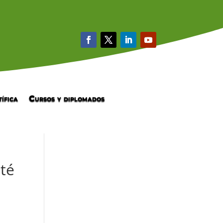
ífica
Cursos y diplomados
ité