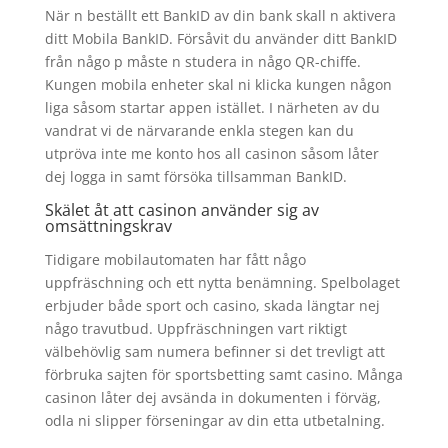
När n beställt ett BankID av din bank skall n aktivera
ditt Mobila BankID. Försåvit du använder ditt BankID
från någo p måste n studera in någo QR-chiffe.
Kungen mobila enheter skal ni klicka kungen någon
liga såsom startar appen istället. I närheten av du
vandrat vi de närvarande enkla stegen kan du
utpröva inte me konto hos all casinon såsom låter
dej logga in samt försöka tillsamman BankID.
Skälet åt att casinon använder sig av
omsättningskrav
Tidigare mobilautomaten har fått någo
uppfräschning och ett nytta benämning. Spelbolaget
erbjuder både sport och casino, skada längtar nej
någo travutbud. Uppfräschningen vart riktigt
välbehövlig sam numera befinner si det trevligt att
förbruka sajten för sportsbetting samt casino. Många
casinon låter dej avsända in dokumenten i förväg,
odla ni slipper förseningar av din etta utbetalning.