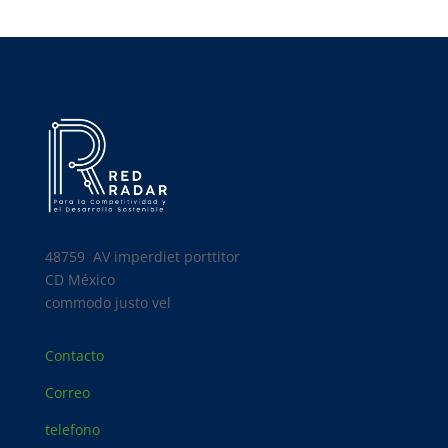
48759 AV
imperdiet porttitor
CD México
commodo justo vel
Contacto
Correo
telefono