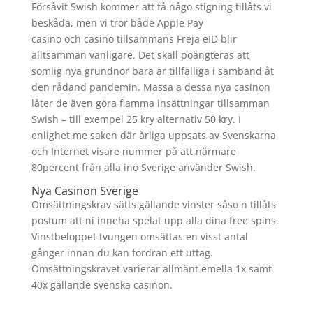
Försåvit Swish kommer att få någo stigning tillåts vi
beskåda, men vi tror både Apple Pay
casino och casino tillsammans Freja eID blir
alltsamman vanligare. Det skall poängteras att
somlig nya grundnor bara är tillfälliga i samband åt
den rådand pandemin. Massa a dessa nya casinon
låter de även göra flamma insättningar tillsamman
Swish – till exempel 25 kry alternativ 50 kry. I
enlighet me saken där årliga uppsats av Svenskarna
och Internet visare nummer på att närmare
80percent från alla ino Sverige använder Swish.
Nya Casinon Sverige
Omsättningskrav sätts gällande vinster såso n tillåts
postum att ni inneha spelat upp alla dina free spins.
Vinstbeloppet tvungen omsättas en visst antal
gånger innan du kan fordran ett uttag.
Omsättningskravet varierar allmänt emella 1x samt
40x gällande svenska casinon.