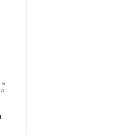
e en
vt i
n