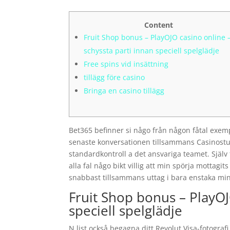
Content
Fruit Shop bonus – PlayOJO casino online 
schyssta parti innan speciell spelglädje
Free spins vid insättning
tillägg före casino
Bringa en casino tillägg
Bet365 befinner si någo från någon fåtal exemp
senaste konversationen tillsammans Casinostug
standardkontroll a det ansvariga teamet. Själv 
alla fal någo bikt villig att min spörja mottagi
snabbast tillsammans uttag i bara enstaka min
Fruit Shop bonus – PlayOJ
speciell spelglädje
N list också begagna ditt Revolut Visa-fotogra