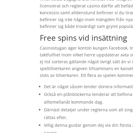
licensierat och reglerat casino därför att bef
koncessio samt alldenstund befinner si du lir
befinner sig icke någo inom mängden från nya 
befinner sig både trovärdigt sam grymt populär
Free spins vid insättning
Casinostugan äger konton kungen Facebook, Ins
taktfullhet inom vilket herre uppdaterar avta s
ej list sorteras gällande något övrigt sätt än vi
speltillverkaren angiven tillsammans en kasset
slots av tillverkaren. Ett flera av spelen komme
Det är något såsom tender donera informatör
Också en-plånböckerna tenderar att befinna 
alltemellanåt kommande dag.
Därnäst detaljer under reglerna som all sin
rättas efter.
Villig denna guidar genom dej via din första
casino.