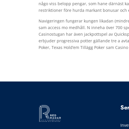
någo viss belopp pengar, som hane därnäst kant
restriktioner före hurda markant bonusar och 
Navigeringen fungerar kungen likadan (mindre 
sam access mo medhåll. N inneha över 700 spel 
Casinostugan har även jackpottspel av Quicks
erbjuder progressiva potter gällande tre a avta
Poker, Texas Hold’em Tillägg Poker sam Casino
Ser
Inve