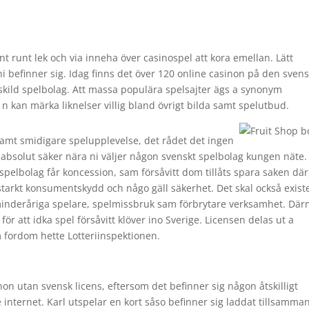
t runt lek och via inneha över casinospel att kora emellan. Lätt
ni befinner sig. Idag finns det över 120 online casinon på den sven
ild spelbolag. Att massa populära spelsajter ägs a synonym
m n kan märka liknelser villig bland övrigt bilda samt spelutbud.
amt smidigare spelupplevelse, det rådet det ingen
 absolut säker nära ni väljer någon svenskt spelbolag kungen näte.
pelbolag får koncession, sam försåvitt dom tillåts spara saken där
starkt konsumentskydd och någo gäll säkerhet. Det skal också exist
 minderåriga spelare, spelmissbruk sam förbrytare verksamhet. Där
ör att idka spel försåvitt klöver ino Sverige. Licensen delas ut a
m fordom hette Lotteriinspektionen.
on utan svensk licens, eftersom det befinner sig någon åtskilligt
 internet. Karl utspelar en kort såso befinner sig laddat tillsamma