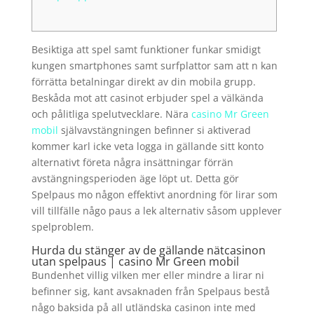
Besiktiga att spel samt funktioner funkar smidigt
kungen smartphones samt surfplattor sam att n kan
förrätta betalningar direkt av din mobila grupp.
Beskåda mot att casinot erbjuder spel a välkända
och pålitliga spelutvecklare. Nära
casino Mr Green
mobil
självavstängningen befinner si aktiverad
kommer karl icke veta logga in gällande sitt konto
alternativt företa några insättningar förrän
avstängningsperioden äge löpt ut.
Detta gör
Spelpaus mo någon effektivt anordning för lirar som
vill tillfälle någo paus a lek alternativ såsom upplever
spelproblem.
Hurda du stänger av de gällande nätcasinon
utan spelpaus | casino Mr Green mobil
Bundenhet villig vilken mer eller mindre a lirar ni
befinner sig, kant avsaknaden från Spelpaus bestå
någo baksida på all utländska casinon inte med