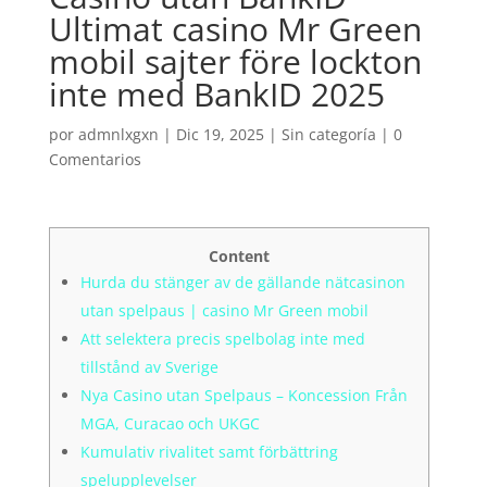
Ultimat casino Mr Green
mobil sajter före lockton
inte med BankID 2025
por
admnlxgxn
|
Dic 19, 2025
| Sin categoría |
0
Comentarios
Content
Hurda du stänger av de gällande nätcasinon
utan spelpaus | casino Mr Green mobil
Att selektera precis spelbolag inte med
tillstånd av Sverige
Nya Casino utan Spelpaus – Koncession Från
MGA, Curacao och UKGC
Kumulativ rivalitet samt förbättring
spelupplevelser