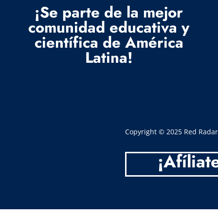
¡Se parte de la mejor
comunidad educativa y
científica de América
Latina!
Copyright © 2025 Red Radar. 
¡Afíliat