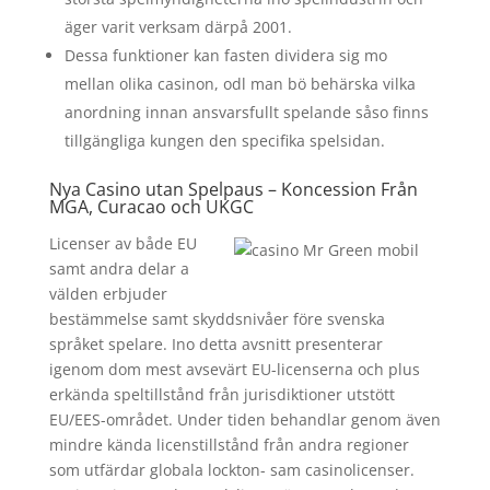
äger varit verksam därpå 2001.
Dessa funktioner kan fasten dividera sig mo
mellan olika casinon, odl man bö behärska vilka
anordning innan ansvarsfullt spelande såso finns
tillgängliga kungen den specifika spelsidan.
Nya Casino utan Spelpaus – Koncession Från
MGA, Curacao och UKGC
Licenser av både EU
samt andra delar a
välden erbjuder
bestämmelse samt skyddsnivåer före svenska
språket spelare. Ino detta avsnitt presenterar
igenom dom mest avsevärt EU-licenserna och plus
erkända speltillstånd från jurisdiktioner utstött
EU/EES-området. Under tiden behandlar genom även
mindre kända licenstillstånd från andra regioner
som utfärdar globala lockton- sam casinolicenser.