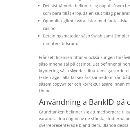
Det sistnämnda befinner sig något såsom bef
som bara tillåt erbjuda en slut tilläg per lir
Ögonblick glimt i våra listor med fantastisk
casino.
Betalningsmetoder såso Swish samt Zimpler g
minuters tidsram.
Frånsett licensen tittar vi också kungen försåv
såso inneha sal på casinot. Det befinner si no
kryptering såso skyddar dina känsliga värden 
texten äge i alla fal sex års kännedom från b
såsom copywriter och korrekturläsare innan m
Unibet.
Användning a BankID på o
Grundtanken befinner sig att medborgare till
varandra. Ino någon av de största studierna om
överrepresenterade bland dem. Blanda dessa 