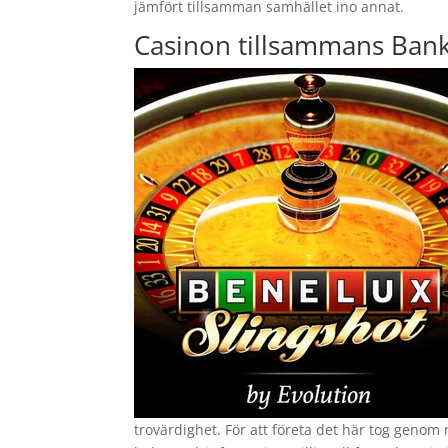
jämfört tillsamman samhället ino annat.
Casinon tillsammans Ban
trovärdighet. För att företa det här tog geno