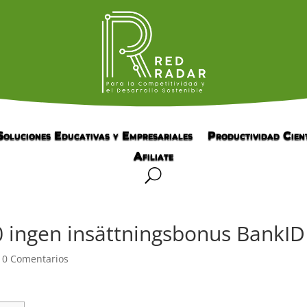
Soluciones Educativas y Empresariales
Productividad Cient
Afiliate
 ingen insättningsbonus BankID
|
0 Comentarios