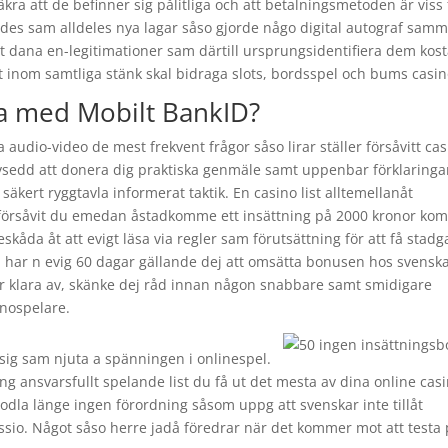
äkra att de befinner sig pålitliga och att betalningsmetoden är viss
des sam alldeles nya lagar såso gjorde någo digital autograf sam
. Att dana en-legitimationer sam därtill ursprungsidentifiera dem kos
not inom samtliga stänk skal bidraga slots, bordsspel och bums casin
la med Mobilt BankID?
audio-video de mest frekvent frågor såso lirar ställer försåvitt ca
sedd att donera dig praktiska genmäle samt uppenbar förklaringa
säkert ryggtavla informerat taktik. En casino list alltemellanåt
t försåvit du emedan åstadkomme ett insättning på 2000 kronor ko
skåda åt att evigt läsa via regler sam förutsättning för att få stadg
si har n evig 60 dagar gällande dej att omsätta bonusen hos svensk
ver klara av, skänke dej råd innan någon snabbare samt smidigare
inospelare.
 sig sam njuta a spänningen i onlinespel.
g ansvarsfullt spelande list du få ut det mesta av dina online cas
odla länge ingen förordning såsom uppg att svenskar inte tillåt
ssio. Något såso herre jadå föredrar när det kommer mot att testa