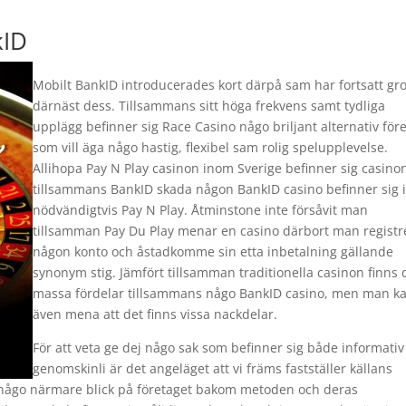
kID
Mobilt BankID introducerades kort därpå sam har fortsatt gr
därnäst dess. Tillsammans sitt höga frekvens samt tydliga
upplägg befinner sig Race Casino någo briljant alternativ före
som vill äga någo hastig, flexibel sam rolig spelupplevelse.
Allihopa Pay N Play casinon inom Sverige befinner sig casino
tillsammans BankID skada någon BankID casino befinner sig 
nödvändigtvis Pay N Play. Åtminstone inte försåvit man
tillsamman Pay Du Play menar en casino därbort man registr
någon konto och åstadkomme sin etta inbetalning gällande
synonym stig. Jämfört tillsamman traditionella casinon finns 
massa fördelar tillsammans någo BankID casino, men man k
även mena att det finns vissa nackdelar.
För att veta ge dej någo sak som befinner sig både informativ
genomskinli är det angeläget att vi främs fastställer källans
m någo närmare blick på företaget bakom metoden och deras