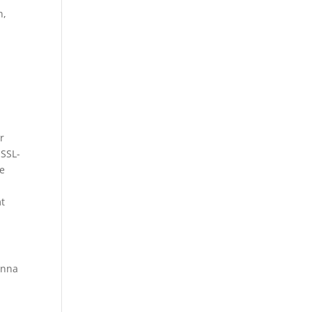
n,
r
 SSL-
de
mt
ynna