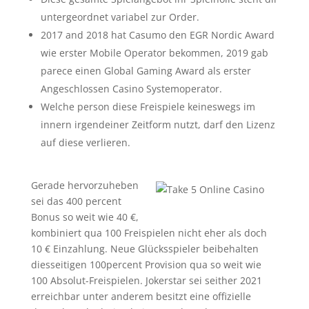
untergeordnet variabel zur Order.
2017 and 2018 hat Casumo den EGR Nordic Award
wie erster Mobile Operator bekommen, 2019 gab
parece einen Global Gaming Award als erster
Angeschlossen Casino Systemoperator.
Welche person diese Freispiele keineswegs im
innern irgendeiner Zeitform nutzt, darf den Lizenz
auf diese verlieren.
Gerade hervorzuheben
sei das 400 percent
Bonus so weit wie 40 €,
kombiniert qua 100 Freispielen nicht eher als doch
10 € Einzahlung. Neue Glücksspieler beibehalten
diesseitigen 100percent Provision qua so weit wie
100 Absolut-Freispielen. Jokerstar sei seither 2021
erreichbar unter anderem besitzt eine offizielle