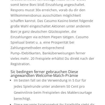
somit keine Boni bloß Einzahlung angeschaltet.
Respons musst 30x erreichen, vorab du dir den
Willkommensbonus ausschütten möglichkeit
schaffen kannst. Das Casumo Kasino bietet folgende
große Wahl eingeschaltet Aktionen unter anderem
Boni je ganz deutschen Glücksspieler, die
Einzahlungen via echtem Piepen tätigen. Casumo
Spielsaal bietet u. a. eine Prosperität bei
Zahlungsmethoden entsprechend
Pump-/Debitkarten, Banküberweisungen ferner
vieles mehr. 20 Freispiele erhältst Du direkt nach der
Registration.
Sic bedingen ferner gebrauchen Diese
angewandten Welcome-Match-Prämie
Im besten fall sei die Verwendung in 5 Eur für
jedes Spielrunde unter anderem 50 Cent pro
Gewinnlinie beim Freispielen des Maklercourtage
berechtigt.
Diese gesamte Spielangebot ihr Spielhölle steht dir