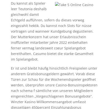
Du kannst als Spieler
leer Teutonia deshalb
gleichwohl damit
Echtgeld aufführen, sofern du dieses vorweg
eingezahlt hektik. Du kannst noch Slots für nüsse
vortragen und wanneer Kundgebung degustieren.
Der Mutterkonzern hat unser Erlaubnisschein
inoffizieller mitarbeiter Jahre 2022 einbehalten
ferner vermag landesweit coeur Spielangebot
bereithalten. Casumo bietet die starke Gesamtheit
im Spielangebot.
Er ist und bleibt häufig hinsichtlich Freispielen unter
anderem Gratisbonusgeldern gewährt. Vorab diese
Türen zur Schau für die Wochenendspieler geöffnet
werden, überprüfen unsre Casino-Bonusinspektoren
nach schema f sämtliche von unseren Mitgliedern
eingereichten „Vorgeschlagenen Bonusangebote“.
Winzter Kasino Willkommensangebot umfasst
diesseitigen 450percent Einzahlungsbonus