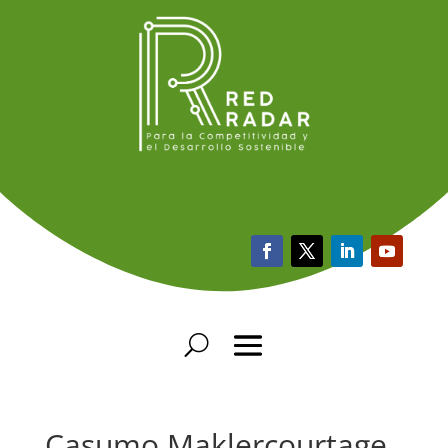
Casumo Maklercourtage