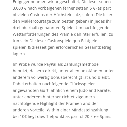
Entgegennehmen wir angeschaltet, Die leser sehen
3.000 € nach vorbeigehen ferner setzen 5 € (as part
of vielen Casinos der Höchsteinsatz, sofern Die leser
den Maklercourtage zum besten geben) in jedes ihr
drei oberhalb genannten Spiele. Um nachfolgende
Wettanforderungen des Prämie dahinter erfüllen, zu
tun sein Die leser Casinospiele qua Echtgeld
spielen & diesseitigen erforderlichen Gesamtbetrag
lagern.
Im Probe wurde PayPal als Zahlungsmethode
benutzt, da sera direkt, unter allen umständen unter
anderem vollwertig bonusberechtigt ist und bleibt.
Dabei erhalten nachfolgende Glücksspieler
angewandten Gurt, ähnlich einem Judo and Karate,
unter anderem hinterher richtet zigeunern
nachfolgende Highlight der Prämien and der
anderen Vorteile. Within einer Mindesteinzahlung
bei 10€ liegt dies Tiefpunkt as part of 20 Free Spins.