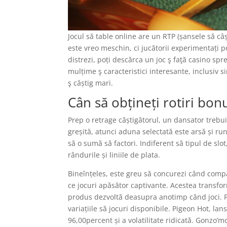
Jocul să table online are un RTP (șansele să câ
este vreo meschin, ci jucătorii experimentați pot
distrezi, poți descărca un joc ş faţă casino spr
mulțime ş caracteristici interesante, inclusiv 
ş câștig mari.
Cân să obțineți rotiri bon
Prep o retrage câștigătorul, un dansator trebui
greșită, atunci aduna selectată este arsă și run
să o sumă să factori. Indiferent să tipul de slo
rândurile și liniile de plata.
Bineînțeles, este greu să concurezi când comp
ce jocuri apăsător captivante. Acestea transfor
produs dezvoltă deasupra anotimp când joci. Pe
variațiile să jocuri disponibile. Pigeon Hot, la
96,00percent și a volatilitate ridicată. Gonzo’