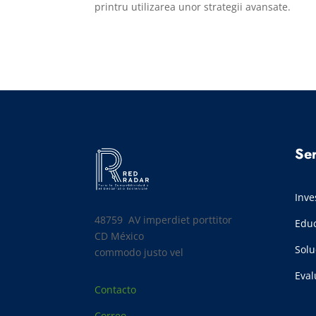
printru utilizarea unor strategii avansate.
Ser
Inve
48759 AV
imperdiet porttitor
Edu
CD México
Solu
commodo justo vel
Eval
Contacto
Correo