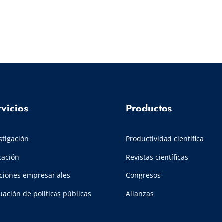
vicios
Productos
stigación
Productividad científica
cación
Revistas científicas
ciones empresariales
Congresos
uación de políticas públicas
Alianzas