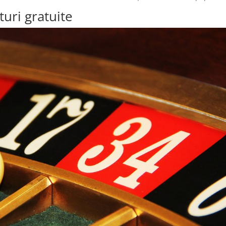
turi gratuite