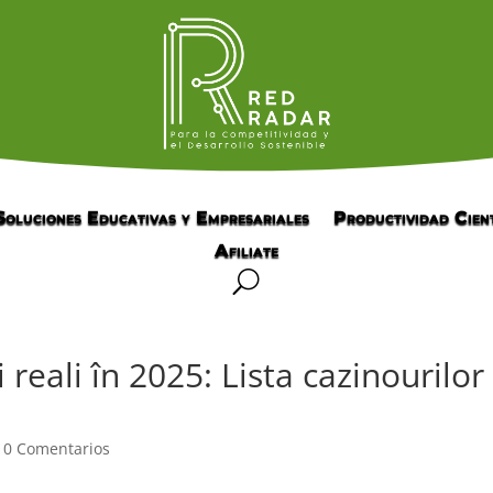
Soluciones Educativas y Empresariales
Productividad Cient
Afiliate
reali în 2025: Lista cazinourilor
|
0 Comentarios