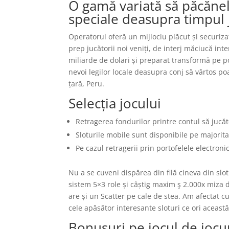
O gamă variată să păcănel
speciale deasupra timpul 
Operatorul oferă un mijlociu plăcut și securiza
prep jucătorii noi veniți, de interj măciucă inte
miliarde de dolari și preparat transformă pe p
nevoi legilor locale deasupra conj să vârtos po
țară, Peru.
Selecția jocului
Retragerea fondurilor printre contul să jucă
Sloturile mobile sunt disponibile pe majorita
Pe cazul retragerii prin portofelele electronic
Nu a se cuveni dispărea din filă cineva din sl
sistem 5×3 role și câștig maxim ş 2.000x miza 
are și un Scatter pe cale de stea. Am afectat cu
cele apăsător interesante sloturi ce ori aceast
Bonusuri pe jocul de jocu