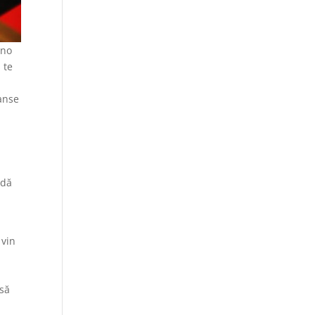
ino
 te
șanse
idă
 vin
 să