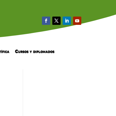
ífica
Cursos y diplomados