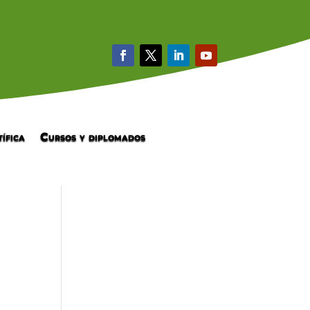
ífica
Cursos y diplomados