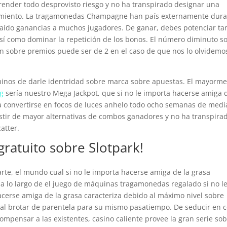
render todo desprovisto riesgo y no ha transpirado designar una
imiento. La tragamonedas Champagne han país externamente dur
aído ganancias a muchos jugadores. De ganar, debes potenciar ta
í­ como dominar la repetición de los bonos. El número diminuto s
n sobre premios puede ser de 2 en el caso de que nos lo olvidemo
minos de darle identridad sobre marca sobre apuestas. El mayorm
ng
serí­a nuestro Mega Jackpot, que si no le importa hacerse amiga 
a convertirse en focos de luces anhelo todo ocho semanas de medi
stir de mayor alternativas de combos ganadores y no ha transpira
atter.
gratuito sobre Slotpark!
arte, el mundo cual si no le importa hacerse amiga de la grasa
 a lo largo de el juego de máquinas tragamonedas regalado si no l
cerse amiga de la grasa caracteriza debido al máximo nivel sobre
ual brotar de parentela para su mismo pasatiempo. De seducir en 
ompensar a las existentes, casino caliente provee la gran serie so