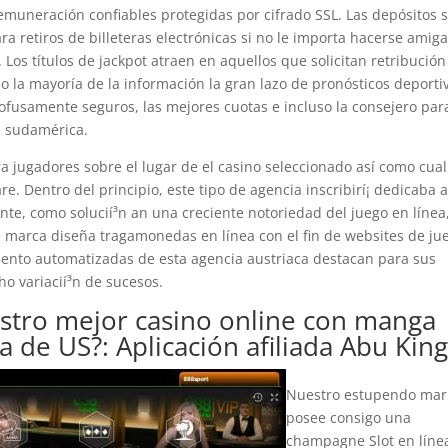
remuneración confiables protegidas por cifrado SSL. Las depósitos 
 retiros de billeteras electrónicas si no le importa hacerse amig
os títulos de jackpot atraen en aquellos que solicitan retribución
 la mayoría de la información la gran lazo de pronósticos deporti
ofusamente seguros, las mejores cuotas e incluso la consejero par
n sudamérica.
 jugadores sobre el lugar de el casino seleccionado así­ como cual
e. Dentro del principio, este tipo de agencia inscribirí¡ dedicaba 
ante, como solucií³n an una creciente notoriedad del juego en línea
 marca diseña tragamonedas en línea con el fin de websites de ju
iento automatizadas de esta agencia austriaca destacan para sus
ho variacií³n de sucesos.
stro mejor casino online con manga
 de US?: Aplicación afiliada Abu Kin
Nuestro estupendo mar
posee consigo una
champagne Slot en líne