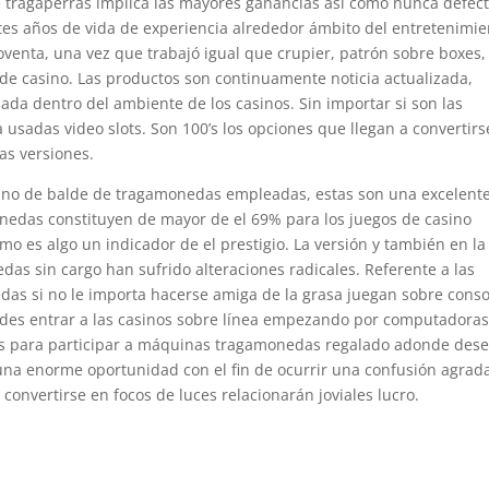
de tragaperras implica las mayores ganancias así­ como nunca defect
tes años de vida de experiencia alrededor ámbito del entretenimie
oventa, una vez que trabajó igual que crupier, patrón sobre boxes,
 de casino. Las productos son continuamente noticia actualizada,
sada dentro del ambiente de los casinos. Sin importar si son las
a usadas video slots. Son 100’s los opciones que llegan a convertirs
as versiones.
sino de balde de tragamonedas empleadas, estas son una excelent
onedas constituyen de mayor de el 69% para los juegos de casino
mo es algo un indicador de el prestigio. La versión y también en la
as sin cargo han sufrido alteraciones radicales. Referente a las
edas si no le importa hacerse amiga de la grasa juegan sobre conso
edes entrar a las casinos sobre línea empezando por computadora
tes para participar a máquinas tragamonedas regalado adonde dese
na enorme oportunidad con el fin de ocurrir una confusión agrad
convertirse en focos de luces relacionarán joviales lucro.