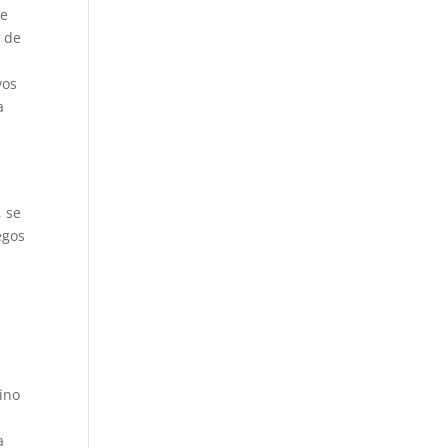
se
a de
vos
a
a
, se
egos
g
ino
a