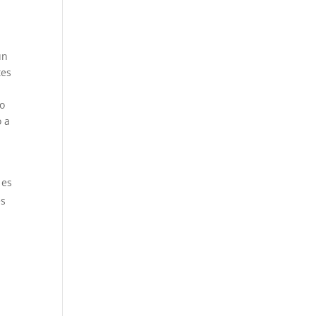
ún
tes
yo
o a
 es
es