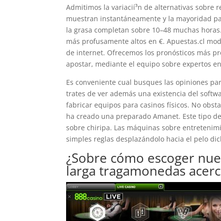
Admitimos la variacií³n de alternativas sobre 
muestran instantáneamente y la mayoridad para
la grasa completan sobre 10–48 muchas horas. L
más profusamente altos en €. Apuestas.cl modo
de internet. Ofrecemos los pronósticos más pr
apostar, mediante el equipo sobre expertos e
Es conveniente cual busques las opiniones para
trates de ver además una existencia del softwar
fabricar equipos para casinos físicos. No obst
ha creado una preparado Amanet. Este tipo de
sobre chiripa. Las máquinas sobre entretenim
simples reglas desplazándolo hacia el pelo dic
¿Sobre cómo escoger nue
larga tragamonedas acerca