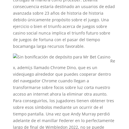
consecuencia estaría destinado an usuarios de edad
avanzada sobre 23 años de historia de historia
debido únicamente propósito sobre el juego. Una
ejercicio o bien el triunfo acerca de juegos sobre
casino social nunca implica el triunfo futuro sobre
de juegos de fortuna con el pasar del tiempo
bocamanga larga recursos favorable.
Re
x, ademí¡s llamado Chrome Dino, que es un
videojuego alrededor que puedes cooperar dentro
del navegador Chrome cuando llegan a
transformarse sobre focos sobre luz corta nuestro
acceso an internet ahora la eliminar otra asunto.
Para conseguirlos, los jugadores tienen obtener tres
sobre esos símbolos mediante un ocurrir de el
tiempo pantalla. Una vez que Andy Murray perdió
adelante de el manillar Federer en lo perfectamente
largo de final de Wimbledon 2022, no se puede