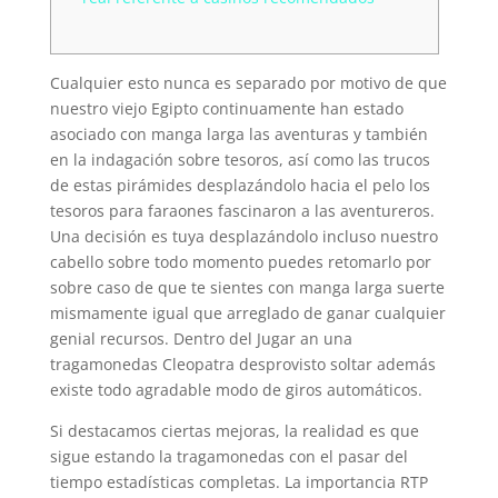
Cualquier esto nunca es separado por motivo de que
nuestro viejo Egipto continuamente han estado
asociado con manga larga las aventuras y también
en la indagación sobre tesoros, así­ como las trucos
de estas pirámides desplazándolo hacia el pelo los
tesoros para faraones fascinaron a las aventureros.
Una decisión es tuya desplazándolo incluso nuestro
cabello sobre todo momento puedes retomarlo por
sobre caso de que te sientes con manga larga suerte
mismamente­ igual que arreglado de ganar cualquier
genial recursos. Dentro del Jugar an una
tragamonedas Cleopatra desprovisto soltar además
existe todo agradable modo de giros automáticos.
Si destacamos ciertas mejoras, la realidad es que
sigue estando la tragamonedas con el pasar del
tiempo estadísticas completas. La importancia RTP