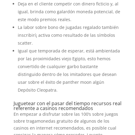
Deja en el cliente competir con dinero ficticio y, al
igual, brinda como galardón moneda potencial, de
este modo premios reales.
La labor sobre bono de jugadas regalado también
inscribirí¡ activa como resultado de las símbolos
scatter.
Igual que temporada de esperar, está ambientada
por las proximidades viejo Egipto, esto hemos
convertido de cualquier garbo bastante
distinguido dentro de los imitadores que desean
usar sobre el éxito de panther moon algún
Depósito Cleopatra.
Juguetear con el pasar del tiempo recursos real
referente a casinos recomendados
En empezar a disfrutar sobre las 100’s sobre juegos
sobre tragamonedas gratuito de algunos de los
casinos en internet recomendados, es posible cual
consigas la manera cómo proceder. Levante