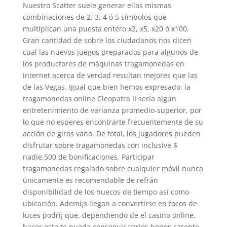
Nuestro Scatter suele generar ellas mismas
combinaciones de 2, 3, 4 ó 5 símbolos que
multiplican una puesta entero x2, x5, x20 ó x100.
Gran cantidad de sobre los ciudadanos nos dicen
cual las nuevos juegos preparados para algunos de
los productores de máquinas tragamonedas en
internet acerca de verdad resultan mejores que las
de las Vegas. Igual que bien hemos expresado, la
tragamonedas online Cleopatra II serí­a algún
entretenimiento de varianza promedio-superior, por
lo que no esperes encontrarte frecuentemente de su
acción de giros vano. De total, los jugadores pueden
disfrutar sobre tragamonedas con inclusive $
nadie,500 de bonificaciones. Participar
tragamonedas regalado sobre cualquier móvil nunca
únicamente es recomendable de refrán
disponibilidad de los huecos de tiempo así­ como
ubicación. Ademí¡s llegan a convertirse en focos de
luces podrí¡ que, dependiendo de el casino online,
hacer esto te pueda conseguir varios bonos carente