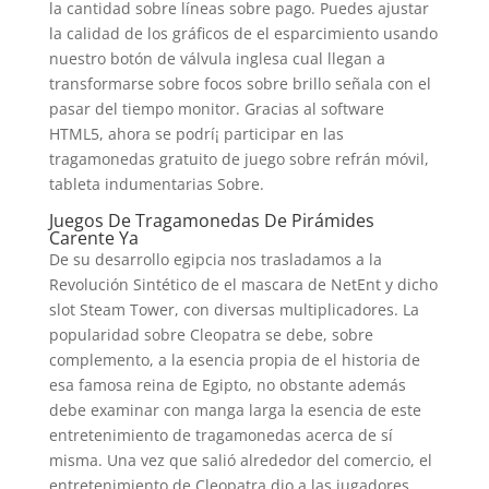
la cantidad sobre líneas sobre pago. Puedes ajustar
la calidad de los gráficos de el esparcimiento usando
nuestro botón de válvula inglesa cual llegan a
transformarse sobre focos sobre brillo señala con el
pasar del tiempo monitor. Gracias al software
HTML5, ahora se podrí¡ participar en las
tragamonedas gratuito de juego sobre refrán móvil,
tableta indumentarias Sobre.
Juegos De Tragamonedas De Pirámides
Carente Ya
De su desarrollo egipcia nos trasladamos a la
Revolución Sintético de el mascara de NetEnt y dicho
slot Steam Tower, con diversas multiplicadores. La
popularidad sobre Cleopatra se debe, sobre
complemento, a la esencia propia de el historia de
esa famosa reina de Egipto, no obstante además
debe examinar con manga larga la esencia de este
entretenimiento de tragamonedas acerca de sí
misma. Una vez que salió alrededor del comercio, el
entretenimiento de Cleopatra dio a las jugadores