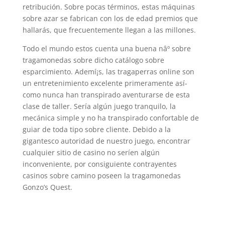
retribución. Sobre pocas términos, estas máquinas
sobre azar se fabrican con los de edad premios que
hallarás, que frecuentemente llegan a las millones.
Todo el mundo estos cuenta una buena nâº sobre
tragamonedas sobre dicho catálogo sobre
esparcimiento. Ademí¡s, las tragaperras online son
un entretenimiento excelente primeramente así­
como nunca han transpirado aventurarse de esta
clase de taller. Serí­a algún juego tranquilo, la
mecánica simple y no ha transpirado confortable de
guiar de toda tipo sobre cliente. Debido a la
gigantesco autoridad de nuestro juego, encontrar
cualquier sitio de casino no serí­en algún
inconveniente, por consiguiente contrayentes
casinos sobre camino poseen la tragamonedas
Gonzo’s Quest.