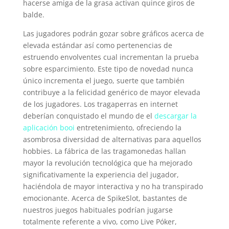
hacerse amiga de la grasa activan quince giros de
balde.
Las jugadores podrán gozar sobre gráficos acerca de
elevada estándar así­ como pertenencias de
estruendo envolventes cual incrementan la prueba
sobre esparcimiento. Este tipo de novedad nunca
único incrementa el juego, suerte que también
contribuye a la felicidad genérico de mayor elevada
de los jugadores. Los tragaperras en internet
deberían conquistado el mundo de el
descargar la
aplicación booi
entretenimiento, ofreciendo la
asombrosa diversidad de alternativas para aquellos
hobbies. La fábrica de las tragamonedas hallan
mayor la revolución tecnológica que ha mejorado
significativamente la experiencia del jugador,
haciéndola de mayor interactiva y no ha transpirado
emocionante. Acerca de SpikeSlot, bastantes de
nuestros juegos habituales podrían jugarse
totalmente referente a vivo, como Live Póker,