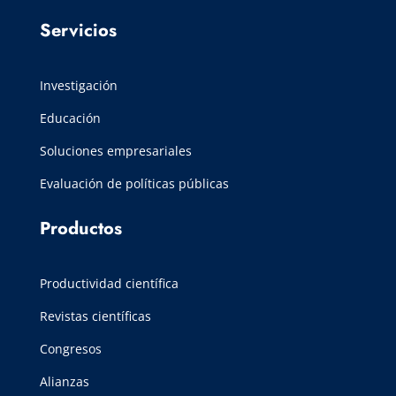
Servicios
Investigación
Educación
Soluciones empresariales
Evaluación de políticas públicas
Productos
Productividad científica
Revistas científicas
Congresos
Alianzas