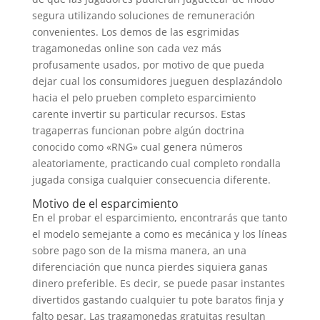
segura utilizando soluciones de remuneración
convenientes. Los demos de las esgrimidas
tragamonedas online son cada vez más
profusamente usados, por motivo de que pueda
dejar cual los consumidores jueguen desplazándolo
hacia el pelo prueben completo esparcimiento
carente invertir su particular recursos. Estas
tragaperras funcionan pobre algún doctrina
conocido como «RNG» cual genera números
aleatoriamente, practicando cual completo rondalla
jugada consiga cualquier consecuencia diferente.
Motivo de el esparcimiento
En el probar el esparcimiento, encontrarás que tanto
el modelo semejante a como es mecánica y los líneas
sobre pago son de la misma manera, an una
diferenciación que nunca pierdes siquiera ganas
dinero preferible. Es decir, se puede pasar instantes
divertidos gastando cualquier tu pote baratos finja y
falto pesar. Las tragamonedas gratuitas resultan