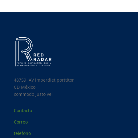
48759 AV
imperdiet porttitor
CD México
commodo justo vel
Contacto
Correo
telefono