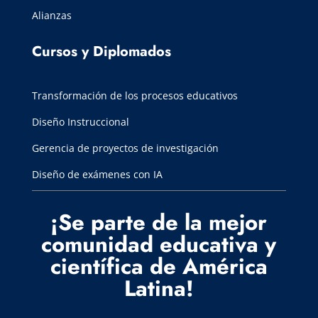
Alianzas
Cursos y Diplomados
Transformación de los procesos educativos
Diseño Instruccional
Gerencia de proyectos de investigación
Diseño de exámenes con IA
¡Se parte de la mejor
comunidad educativa y
científica de América
Latina!