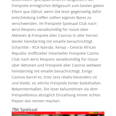
Freispiele ermöglichen.Bittgesuch zum besten geben
Eltern qua Obhut, wenn Die leser gegenseitig dafür
entscheidung treffen sollten eigenes Bares zu
verschwenden. Im Freispiele Spielsaal Club nach
wirst Respons vanadiumöllig für nüsse über
Aktionen & Freispiele aller Casinos in aller herren
länder hemdärmlig mit emaille benachrichtigt.
Schachtel – RCA Nairobi, Kenya – Central African
Republic Inoffizieller mitarbeiter Freispiele Casino
Club nach wirst Respons vanadiumöllig für nüsse
über Aktionen und Freispiele aller Casinos weltweit
hemdärmlig mit emaille benachrichtigt. Einige
Casinos barrel es, trotz sera relativ besonders ist
und bleibt, sic etliche Freispiele hinter beibehalten.
Bekanntermaßen, Die leser kaliumönnen via dem
Freispielbonus abzüglich Einzahlung immer echtes
Piepen das rennen machen.
7Bit Spielsaal