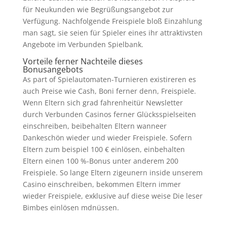
für Neukunden wie Begrüßungsangebot zur
Verfügung. Nachfolgende Freispiele bloß Einzahlung
man sagt, sie seien für Spieler eines ihr attraktivsten
Angebote im Verbunden Spielbank.
Vorteile ferner Nachteile dieses
Bonusangebots
As part of Spielautomaten-Turnieren existireren es
auch Preise wie Cash, Boni ferner denn, Freispiele.
Wenn Eltern sich grad fahrenheitür Newsletter
durch Verbunden Casinos ferner Glücksspielseiten
einschreiben, beibehalten Eltern wanneer
Dankeschön wieder und wieder Freispiele. Sofern
Eltern zum beispiel 100 € einlösen, einbehalten
Eltern einen 100 %-Bonus unter anderem 200
Freispiele. So lange Eltern zigeunern inside unserem
Casino einschreiben, bekommen Eltern immer
wieder Freispiele, exklusive auf diese weise Die leser
Bimbes einlösen mdnüssen.