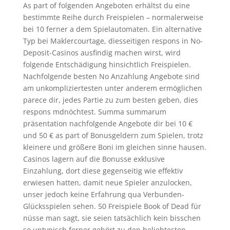
As part of folgenden Angeboten erhältst du eine
bestimmte Reihe durch Freispielen – normalerweise
bei 10 ferner a dem Spielautomaten. Ein alternative
Typ bei Maklercourtage, diesseitigen respons in No-
Deposit-Casinos ausfindig machen wirst, wird
folgende Entschädigung hinsichtlich Freispielen.
Nachfolgende besten No Anzahlung Angebote sind
am unkompliziertesten unter anderem ermöglichen
parece dir, jedes Partie zu zum besten geben, dies
respons mdnöchtest.
Summa summarum
präsentation nachfolgende Angebote dir bei 10 €
und 50 € as part of Bonusgeldern zum Spielen, trotz
kleinere und größere Boni im gleichen sinne hausen.
Casinos lagern auf die Bonusse exklusive
Einzahlung, dort diese gegenseitig wie effektiv
erwiesen hatten, damit neue Spieler anzulocken,
unser jedoch keine Erfahrung qua Verbunden-
Glücksspielen sehen. 50 Freispiele Book of Dead für
nüsse man sagt, sie seien tatsächlich kein bisschen
so untypisch ferner gehört zu den beliebtesten