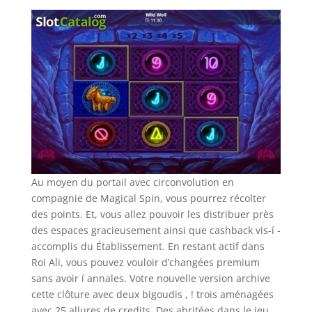
Au moyen du portail avec circonvolution en
compagnie de Magical Spin, vous pourrez récolter
des points. Et, vous allez pouvoir les distribuer près
des espaces gracieusement ainsi que cashback vis-í -
accomplis du Établissement. En restant actif dans
Roi Ali, vous pouvez vouloir d’changées premium
sans avoir í annales. Votre nouvelle version archive
cette clôture avec deux bigoudis , ! trois aménagées
avec 25 allures de credits. Des abritées dans le jeu