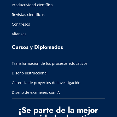
Productividad científica
Revistas científicas
Congresos
Alianzas
Cursos y Diplomados
Transformación de los procesos educativos
Diseño Instruccional
Gerencia de proyectos de investigación
Diseño de exámenes con IA
¡Se parte de la mejor