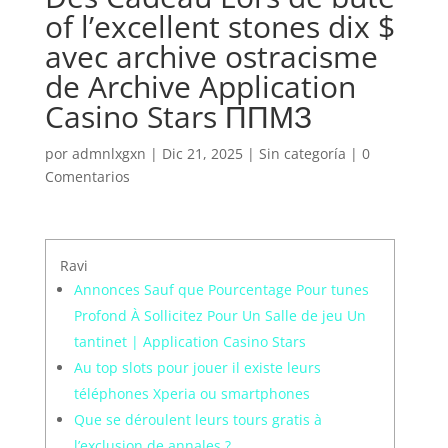
of l’excellent stones dix $
avec archive ostracisme
de Archive Application
Casino Stars ППМЗ
por
admnlxgxn
|
Dic 21, 2025
| Sin categoría |
0
Comentarios
Ravi
Annonces Sauf que Pourcentage Pour tunes
Profond À Sollicitez Pour Un Salle de jeu Un
tantinet | Application Casino Stars
Au top slots pour jouer il existe leurs
téléphones Xperia ou smartphones
Que se déroulent leurs tours gratis à
l’exclusion de annales ?