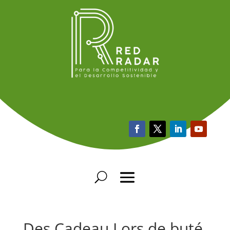
Des Cadeau Lors de buté