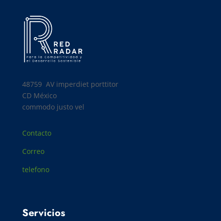
48759 AV
imperdiet porttitor
CD México
commodo justo vel
Contacto
Correo
telefono
Servicios