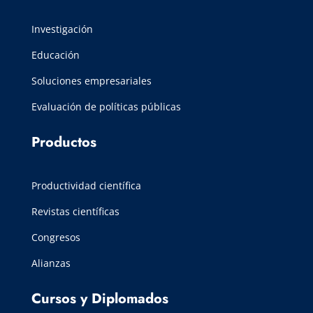
Investigación
Educación
Soluciones empresariales
Evaluación de políticas públicas
Productos
Productividad científica
Revistas científicas
Congresos
Alianzas
Cursos y Diplomados