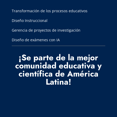
Transformación de los procesos educativos
Diseño Instruccional
Gerencia de proyectos de investigación
Diseño de exámenes con IA
¡Se parte de la mejor
comunidad educativa y
científica de América
Latina!