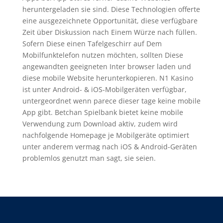
heruntergeladen sie sind. Diese Technologien offerte
eine ausgezeichnete Opportunität, diese verfügbare
Zeit über Diskussion nach Einem Würze nach füllen.
Sofern Diese einen Tafelgeschirr auf Dem
Mobilfunktelefon nutzen möchten, sollten Diese
angewandten geeigneten Inter browser laden und
diese mobile Website herunterkopieren. N1 Kasino
ist unter Android- & iOS-Mobilgeräten verfügbar,
untergeordnet wenn parece dieser tage keine mobile
App gibt. Betchan Spielbank bietet keine mobile
Verwendung zum Download aktiv, zudem wird
nachfolgende Homepage je Mobilgeräte optimiert
unter anderem vermag nach iOS & Android-Geräten
problemlos genutzt man sagt, sie seien.