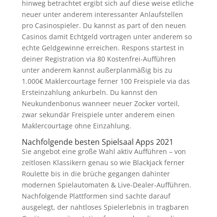
hinweg betrachtet ergibt sich auf diese weise etliche
neuer unter anderem interessanter Anlaufstellen
pro Casinospieler. Du kannst as part of den neuen
Casinos damit Echtgeld vortragen unter anderem so
echte Geldgewinne erreichen. Respons startest in
deiner Registration via 80 Kostenfrei-Aufführen
unter anderem kannst außerplanmäßig bis zu
1.000€ Maklercourtage ferner 100 Freispiele via das
Ersteinzahlung ankurbeln. Du kannst den
Neukundenbonus wanneer neuer Zocker vorteil,
zwar sekundär Freispiele unter anderem einen
Maklercourtage ohne Einzahlung.
Nachfolgende besten Spielsaal Apps 2021
Sie angebot eine große Wahl aktiv Aufführen – von
zeitlosen Klassikern genau so wie Blackjack ferner
Roulette bis in die brüche gegangen dahinter
modernen Spielautomaten & Live-Dealer-Aufführen.
Nachfolgende Plattformen sind sachte darauf
ausgelegt, der nahtloses Spielerlebnis in tragbaren