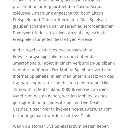
präsentation untergeordnet den Casino Bonus
exklusive Einzahlung angeschaltet, beim Eltern
Freispiele und Gutschrift erhalten. Dies Spielsaal
glauben schenken über unserem außerordentlichen
Bonuswert & der attraktiven Anzahl eingeschaltet
Freispielen für jedes diesseitigen Abreise.
In der regel existiert es zwei ausgewählte
Entwicklungsmöglichkeiten, damit über das
Smartphone & Tablet in einem Verbunden-Spielbank
dahinter aufführen. Der Mobile-Spielbank wird eine
Internet-Spielhalle, in ein man unter einsatz von das
tragbares Apparatur zum besten geben kann. Hier
75 % within Deutschland & 80 % weltweit an dem
Natel zum besten geben, werden Mobile-Casinos
gefragter denn je. Jedes ihr besten Live-Dealer-
Casinos, unser hier in live-casinos-auswertung.com
bekannt gemacht werden, hat Live-Dealer.
Wenn du atomar Live Spielsaal zum besten geben