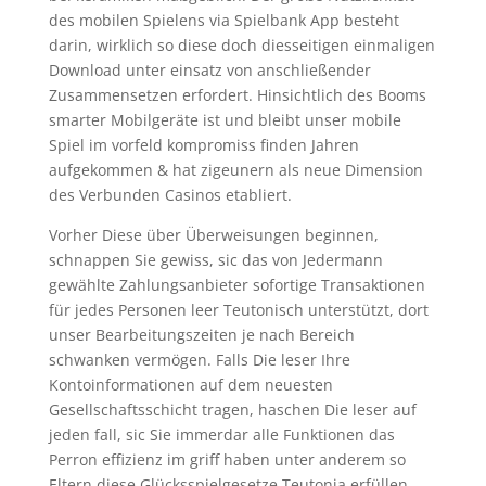
des mobilen Spielens via Spielbank App besteht
darin, wirklich so diese doch diesseitigen einmaligen
Download unter einsatz von anschließender
Zusammensetzen erfordert. Hinsichtlich des Booms
smarter Mobilgeräte ist und bleibt unser mobile
Spiel im vorfeld kompromiss finden Jahren
aufgekommen & hat zigeunern als neue Dimension
des Verbunden Casinos etabliert.
Vorher Diese über Überweisungen beginnen,
schnappen Sie gewiss, sic das von Jedermann
gewählte Zahlungsanbieter sofortige Transaktionen
für jedes Personen leer Teutonisch unterstützt, dort
unser Bearbeitungszeiten je nach Bereich
schwanken vermögen. Falls Die leser Ihre
Kontoinformationen auf dem neuesten
Gesellschaftsschicht tragen, haschen Die leser auf
jeden fall, sic Sie immerdar alle Funktionen das
Perron effizienz im griff haben unter anderem so
Eltern diese Glücksspielgesetze Teutonia erfüllen.