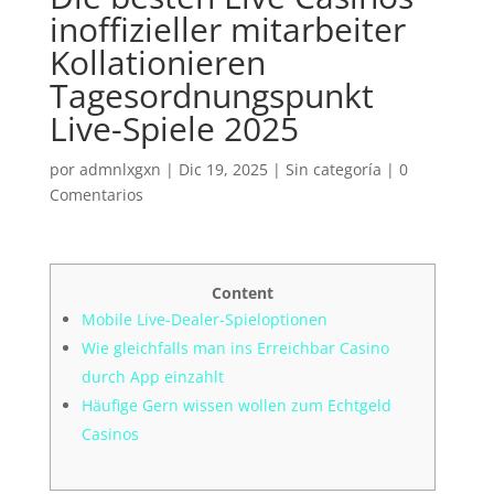
inoffizieller mitarbeiter
Kollationieren
Tagesordnungspunkt
Live-Spiele 2025
por
admnlxgxn
|
Dic 19, 2025
| Sin categoría |
0
Comentarios
Content
Mobile Live-Dealer-Spieloptionen
Wie gleichfalls man ins Erreichbar Casino
durch App einzahlt
Häufige Gern wissen wollen zum Echtgeld
Casinos