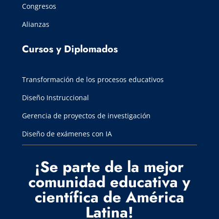
Congresos
Alianzas
Cursos y Diplomados
Transformación de los procesos educativos
Diseño Instruccional
Gerencia de proyectos de investigación
Diseño de exámenes con IA
¡Se parte de la mejor
comunidad educativa y
científica de América
Latina!