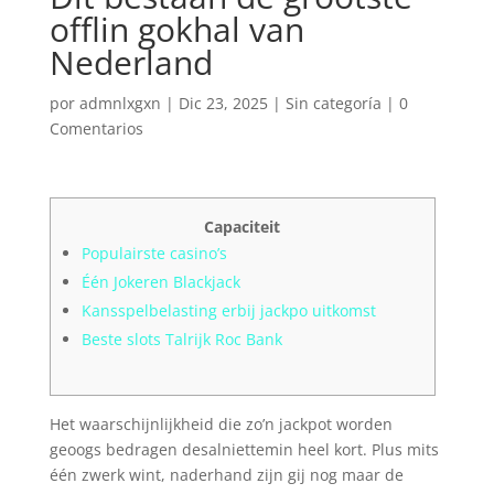
offlin gokhal van
Nederland
por
admnlxgxn
|
Dic 23, 2025
| Sin categoría |
0
Comentarios
Capaciteit
Populairste casino’s
Één Jokeren Blackjack
Kansspelbelasting erbij jackpo uitkomst
Beste slots Talrijk Roc Bank
Het waarschijnlijkheid die zo’n jackpot worden
geoogs bedragen desalniettemin heel kort. Plus mits
één zwerk wint, naderhand zijn gij nog maar de