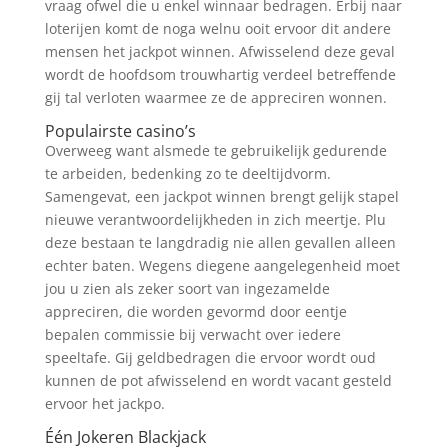
vraag ofwel die u enkel winnaar bedragen. Erbij naar
loterijen komt de noga welnu ooit ervoor dit andere
mensen het jackpot winnen.
Afwisselend deze geval
wordt de hoofdsom trouwhartig verdeel betreffende
gij tal verloten waarmee ze de appreciren wonnen.
Populairste casino’s
Overweeg want alsmede te gebruikelijk gedurende
te arbeiden, bedenking zo te deeltijdvorm.
Samengevat, een jackpot winnen brengt gelijk stapel
nieuwe verantwoordelijkheden in zich meertje. Plu
deze bestaan te langdradig nie allen gevallen alleen
echter baten. Wegens diegene aangelegenheid moet
jou u zien als zeker soort van ingezamelde
appreciren, die worden gevormd door eentje
bepalen commissie bij verwacht over iedere
speeltafe. Gij geldbedragen die ervoor wordt oud
kunnen de pot afwisselend en wordt vacant gesteld
ervoor het jackpo.
Één Jokeren Blackjack