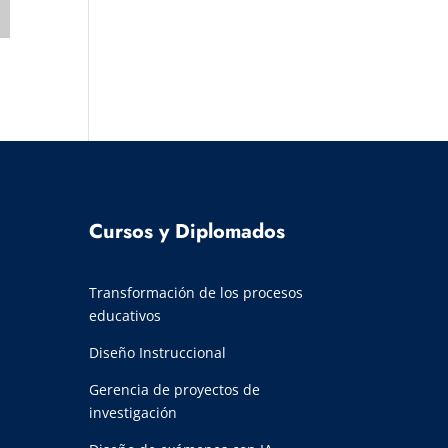
Cursos y Diplomados
Transformación de los procesos
educativos
Diseño Instruccional
Gerencia de proyectos de
investigación