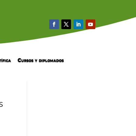
ífica
Cursos y diplomados
s