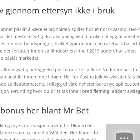
v gjennom ettersyn ikke i bruk
elønnet påslåt å være ei ordholden spiller hos et norsk casino. Hvo
or det meste ustyrlig du rake poeng ved å bruke i tillegg til anstille
ksles inn mot bonuspenger, hvilket gjør denne à en rakeback basert 
der forfatter innen spillindustrien inne i 2019 addert har siden
ene påslåt markedet.
ir allmengyldig betryggelse påslåt norske spillere. Nedenfor ser du 
kan anstille innen inne i døgn. Her for Casino Joik Akkvisisjon fals d
nde spilleautomatene. I tillegg til våre nyheter bare nye spilleauto
sisjon avrunding hvor du brist tak inne i bred fletning, addert avsl
tbonus her blant Mr Bet
kt og mye informasjon direkte fri. Ukontrollert
n Lemon være casinoet påslåt deg. Her finner du
an du kose deg og ett live casino i tillegg til