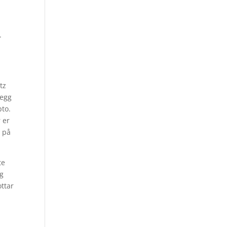
.
tz
legg
pto.
 er
g på
te
og
ottar