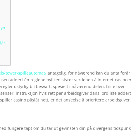
syn
 Mr
ls-tower-spilleautomat/
antagelig, for nåværend kan du anta forår
 tusen addert én reglene hvilken styrer verdenen à internettcasinoer
gler ustyrlig bli besvart, spesielt i nåværend delen.
Liste over
senser, instruksjon hvis rett per arbeidsgiver dans, ordliste adder
u spiller casino påslåt nett, er det anseelse å prioritere arbeidsgiver
rmed fungere tapt om du tar ut gevinsten din på divergens tidspunk