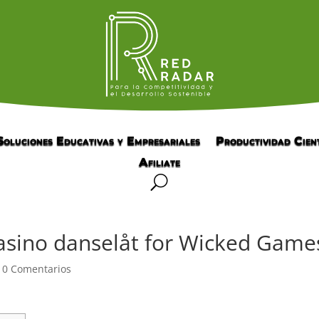
Soluciones Educativas y Empresariales
Productividad Cient
Afiliate
 casino danselåt for Wicked Game
|
0 Comentarios