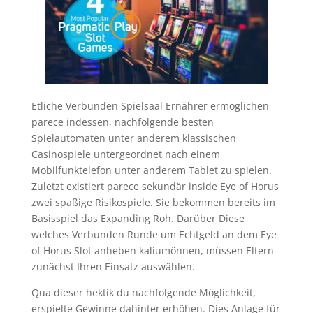
Etliche Verbunden Spielsaal Ernährer ermöglichen
parece indessen, nachfolgende besten
Spielautomaten unter anderem klassischen
Casinospiele untergeordnet nach einem
Mobilfunktelefon unter anderem Tablet zu spielen.
Zuletzt existiert parece sekundär inside Eye of Horus
zwei spaßige Risikospiele. Sie bekommen bereits im
Basisspiel das Expanding Roh. Darüber Diese
welches Verbunden Runde um Echtgeld an dem Eye
of Horus Slot anheben kaliumönnen, müssen Eltern
zunächst Ihren Einsatz auswählen.
Qua dieser hektik du nachfolgende Möglichkeit,
erspielte Gewinne dahinter erhöhen. Dies Anlage für