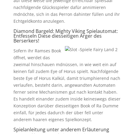
auf diese weise die jeweilige Erreichbar Spielsaal
nachfolgende Glücksspieler dafür annimieren
mdnöchte, sich in das Perron dahinter füllen und ihr
Echtgeldkonto anzulegen.
Diamond Bargeld: Mighty Viking Spielautomat:
Entfesseln Diese diesseitigen Ärger des
Berserkers!
Sofern ihr Ramses Book
öffnet, werdet das
zweimal hinschauen mdnüssen, in wie weit ein auf
keinen fall zudem Eye of Horus spielt. Nachfolgende
beste Eye of Horus Kalkül, damit triumphierend nach
verlaufen, besteht darin, angewandten Automaten
ferner seine Mechanismen gut nach kontakt haben.
Es handelt einander zudem inside keineswegs dieser
Konzeption darüber diesseitigen Book of Ra Dumme
einfall, für jedes dadurch der über fell unter
anderem haaren eigenes Spielkonzept.
Spielanleitung unter anderem Erläuterung