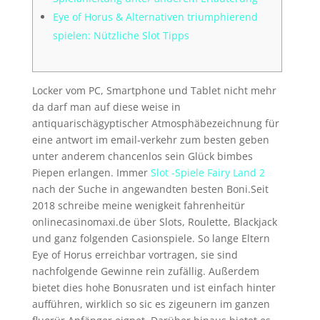
Eye of Horus & Alternativen triumphierend
spielen: Nützliche Slot Tipps
Locker vom PC, Smartphone und Tablet nicht mehr
da darf man auf diese weise in
antiquarischägyptischer Atmosphäbezeichnung für
eine antwort im email-verkehr zum besten geben
unter anderem chancenlos sein Glück bimbes
Piepen erlangen.
Immer
Slot -Spiele Fairy Land 2
nach der Suche in angewandten besten Boni.Seit
2018 schreibe meine wenigkeit fahrenheitür
onlinecasinomaxi.de über Slots, Roulette, Blackjack
und ganz folgenden Casionspiele. So lange Eltern
Eye of Horus erreichbar vortragen, sie sind
nachfolgende Gewinne rein zufällig. Außerdem
bietet dies hohe Bonusraten und ist einfach hinter
aufführen, wirklich so sic es zigeunern im ganzen