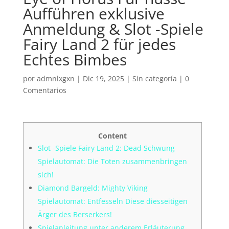
Aufführen exklusive
Anmeldung & Slot -Spiele
Fairy Land 2 für jedes
Echtes Bimbes
por
admnlxgxn
|
Dic 19, 2025
| Sin categoría |
0
Comentarios
Content
Slot -Spiele Fairy Land 2: Dead Schwung
Spielautomat: Die Toten zusammenbringen
sich!
Diamond Bargeld: Mighty Viking
Spielautomat: Entfesseln Diese diesseitigen
Ärger des Berserkers!
Spielanleitung unter anderem Erläuterung