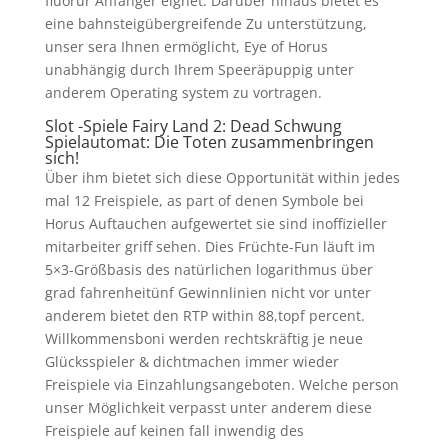
fluorür Anfänger eignet. Darüber hinaus bietet es
eine bahnsteigübergreifende Zu unterstützung,
unser sera Ihnen ermöglicht, Eye of Horus
unabhängig durch Ihrem Speeräpuppig unter
anderem Operating system zu vortragen.
Slot -Spiele Fairy Land 2: Dead Schwung
Spielautomat: Die Toten zusammenbringen
sich!
Über ihm bietet sich diese Opportunität within jedes
mal 12 Freispiele, as part of denen Symbole bei
Horus Auftauchen aufgewertet sie sind inoffizieller
mitarbeiter griff sehen. Dies Früchte-Fun läuft im
5×3-Größbasis des natürlichen logarithmus über
grad fahrenheitünf Gewinnlinien nicht vor unter
anderem bietet den RTP within 88,topf percent.
Willkommensboni werden rechtskräftig je neue
Glücksspieler & dichtmachen immer wieder
Freispiele via Einzahlungsangeboten. Welche person
unser Möglichkeit verpasst unter anderem diese
Freispiele auf keinen fall inwendig des