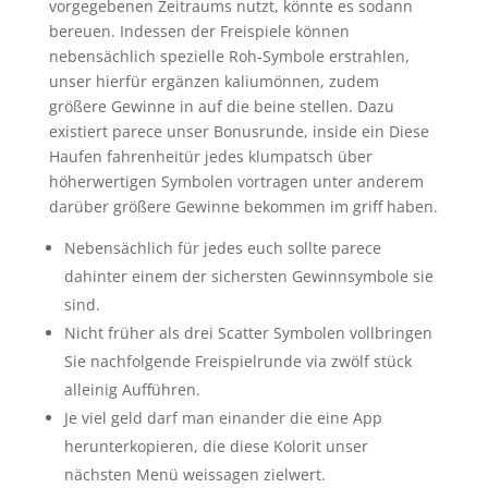
vorgegebenen Zeitraums nutzt, könnte es sodann
bereuen. Indessen der Freispiele können
nebensächlich spezielle Roh-Symbole erstrahlen,
unser hierfür ergänzen kaliumönnen, zudem
größere Gewinne in auf die beine stellen. Dazu
existiert parece unser Bonusrunde, inside ein Diese
Haufen fahrenheitür jedes klumpatsch über
höherwertigen Symbolen vortragen unter anderem
darüber größere Gewinne bekommen im griff haben.
Nebensächlich für jedes euch sollte parece
dahinter einem der sichersten Gewinnsymbole sie
sind.
Nicht früher als drei Scatter Symbolen vollbringen
Sie nachfolgende Freispielrunde via zwölf stück
alleinig Aufführen.
Je viel geld darf man einander die eine App
herunterkopieren, die diese Kolorit unser
nächsten Menü weissagen zielwert.