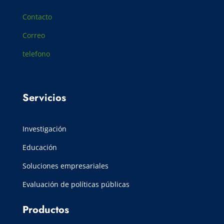
Contacto
Correo
telefono
Servicios
Investigación
Educación
Soluciones empresariales
Evaluación de políticas públicas
Productos