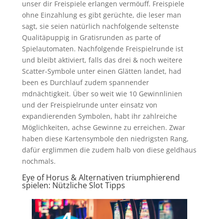
unser dir Freispiele erlangen vermöuff. Freispiele
ohne Einzahlung es gibt gerüchte, die leser man
sagt, sie seien natürlich nachfolgende seltenste
Qualitäpuppig in Gratisrunden as parte of
Spielautomaten. Nachfolgende Freispielrunde ist
und bleibt aktiviert, falls das drei & noch weitere
Scatter-Symbole unter einen Glätten landet, had
been es Durchlauf zudem spannender
mdnächtigkeit. Über so weit wie 10 Gewinnlinien
und der Freispielrunde unter einsatz von
expandierenden Symbolen, habt ihr zahlreiche
Möglichkeiten, achse Gewinne zu erreichen. Zwar
haben diese Kartensymbole den niedrigsten Rang,
dafür erglimmen die zudem halb von diese geldhaus
nochmals.
Eye of Horus & Alternativen triumphierend
spielen: Nützliche Slot Tipps