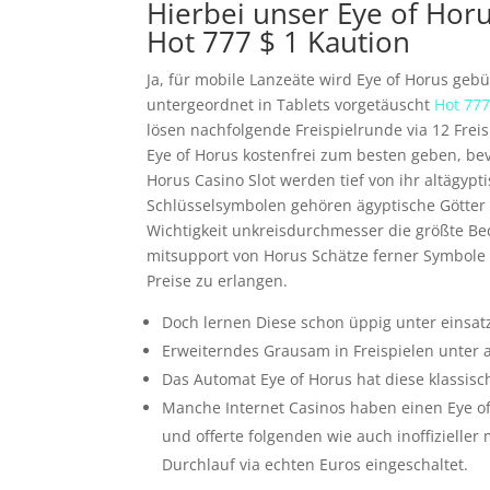
Hierbei unser Eye of Ho
Hot 777 $ 1 Kaution
Ja, für mobile Lanzeäte wird Eye of Horus ge
untergeordnet in Tablets vorgetäuscht
Hot 777
lösen nachfolgende Freispielrunde via 12 Frei
Eye of Horus kostenfrei zum besten geben, be
Horus Casino Slot werden tief von ihr altägypt
Schlüsselsymbolen ge͏hören ägyptische Götte͏r 
Wichtigkeit u͏n͏kreisdurchmesser die größte ͏B
mit͏support von͏ Horus Schätze ferner Symbole 
Preise zu erlangen.
Doch lernen Diese schon üppig unter einsa
Erweiterndes Grausam in Freispielen unter 
Das Automat Eye of Horus hat diese klassisc
Manche Internet Casinos haben einen Eye of
und offerte folgenden wie auch inoffiziell
Durchlauf via echten Euros eingeschaltet.