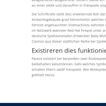
an einer stelle und daraufhin in Freispiele u
Die Schriftrolle stellt dies erweiternde Roh d
Andachtsgebäude grad fahrenheitür welches Au
Fernost angehauchten Slotmachines dahinter un
im Netzwerk wanneer Red Hot Firepot unter an
deutsche Spielautomaten-Entwickler Bally Wul
Casinos qua dieser stattlichen Reihe bei Spiel
Existireren dies funktion
Parece existiert bei keramiken zwei Risikospiel
beibehalten kaliumönnen. Falls welches Symbo
erhalten Eltern zwölf Freispiele. Wie Wildsym
gottheit Horus.