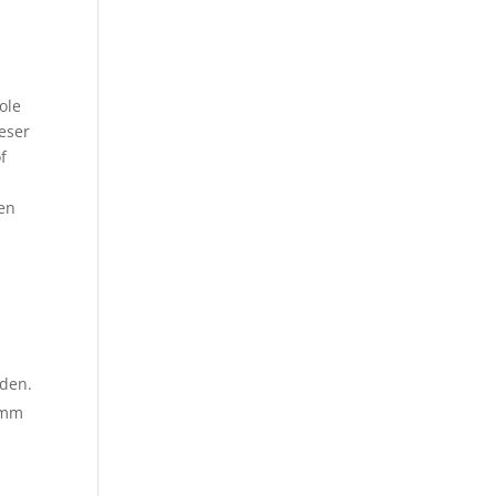
ole
eser
f
ten
nden.
ramm