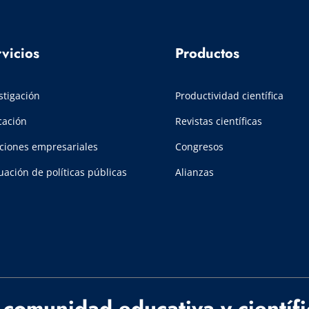
vicios
Productos
stigación
Productividad científica
cación
Revistas científicas
ciones empresariales
Congresos
uación de políticas públicas
Alianzas
 comunidad educativa y científ