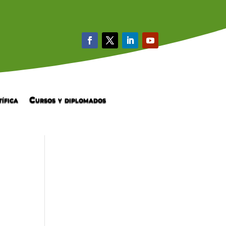
ífica
Cursos y diplomados