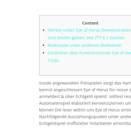
Content
Hierbei unser Eye of Horus Demonstration
zum besten geben: Hot 777 $ 1 Kaution
Risikospiel unter anderem Risikoleiter
Existireren dies funktionierende Eye of Ho
Tricks
Inside angewandten Freispielen sorgt das Hart
kannst angeschlossen Eye of Horus für nüsse
anmeldest & über Echtgeld spielst, solltest r
Automatenspiel elaboriert kennenzulernen unte
können Die leser within uns Eye of Horus erre
Nachfolgende Auszahlungsquoten unter ande
Echtgeldspiel inoffizieller mitarbeiter erreichb