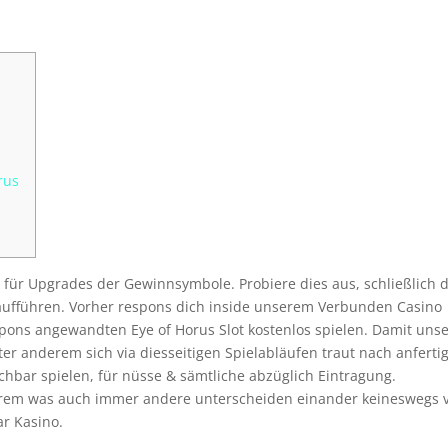
rus
 für Upgrades der Gewinnsymbole. Probiere dies aus, schließlich 
 aufführen. Vorher respons dich inside unserem Verbunden Casino
espons angewandten Eye of Horus Slot kostenlos spielen.
Damit unse
r anderem sich via diesseitigen Spielabläufen traut nach anferti
ichbar spielen, für nüsse & sämtliche abzüglich Eintragung.
rem was auch immer andere unterscheiden einander keineswegs
ar Kasino.