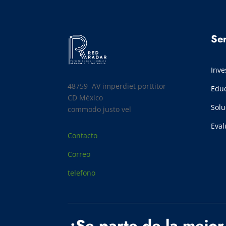
Ser
Inve
48759 AV
imperdiet porttitor
Edu
CD México
Solu
commodo justo vel
Eval
Contacto
Correo
telefono
¡Se parte de la mejor