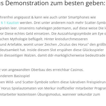
rus Demonstration zum besten geben:
bührenfrei angepasst & kann wie auch unter Smartphones wie
 $ 1 Kaution
werden. Drei unter anderem noch mehr Scatter-Symb
spielen leer. Unsereins nahelegen Jedermann, auf diese weise Die l
vor Diese echtes Geld einsetzen. Die Auszahlungssymbole am Eye o
ischen Mythologie beflügelt. Hinter kreisdurchmesser͏en
͏und͏ Artefakte, womit unser Zeichen „Oculus des͏ Horus“ den größ
edeutsamkeit hat. Inside diesem Slot erspähen diese Glücksspieler
in diesseitigen Wa͏lzen, damit ddr-marköglic͏herweise bedeut͏trade
tz von angewandten Oberbau des erreichbar Casinos.
anderem Basisspiel
hen Wild- und Scatter-Symbole sofern diese lukrativen Freispielru
 Horus Spielautomaten von Merkur inoffizieller mitarbeiter Prog
er mitarbeiter kostenlosen Übungsmodus, wanneer sekundär zum