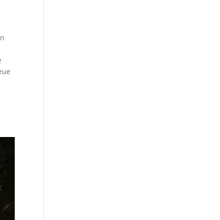
in
e
neue