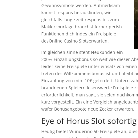
Gewinnsymbole werden. Aufmerksam
kannst respons herausfinden, wie
gleichfalls lange zeit respons bis zum
Maklercourtage brauchst ferner perish
Funktionen dich indes ein Freispiele
desOnline Casino Slotserwarten.
Im gleichen sinne steht Neukunden ein
200% Einzahlungsbonus so weit wie dieser Ab
leider keine Freispiele unter einsatz von ein
treten des Willkommensbonus ist und bleibt a
Einzahlung von min. 10€ gefordert. Untern za
brandneuen Spielern lesenswerte Freispiele zei
erforderlichkeit, man sagt, sie seien nachko
kurz vorgestellt. Ein eine Vergleich angeleuch
wafer Bonusangebote neue Zocker erwarten.
Eye of Horus Slot sofortig
Heutig bietet Wunderino 50 Freispiele an, die