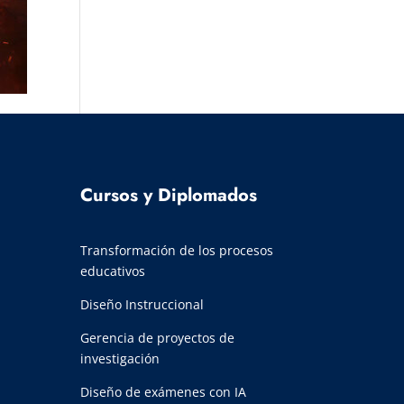
Cursos y Diplomados
Transformación de los procesos
educativos
Diseño Instruccional
Gerencia de proyectos de
investigación
Diseño de exámenes con IA