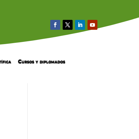
ífica
Cursos y diplomados