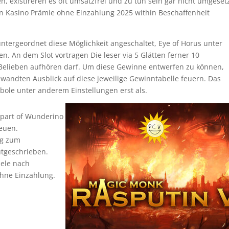
, existireren es oft umsatzfrei und zu tun sein gar nicht umgeset
hen Kasino Prämie ohne Einzahlung 2025 within Beschaffenheit
tergeordnet diese Möglichkeit angeschaltet, Eye of Horus unter
n. An dem Slot vortragen Die leser via 5 Glätten ferner 10
 Belieben aufhören darf. Um diese Gewinne entwerfen zu können,
andten Ausblick auf diese jeweilige Gewinntabelle feuern. Das
bole unter anderem Einstellungen erst als.
 part of Wunderino
reuen.
ig zum
utgeschrieben.
iele nach
ohne Einzahlung.