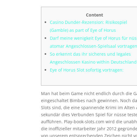
Content
Casino Dunder-Rezension: Risikospiel
(Gamble) as part of Eye of Horus
Darf meine wenigkeit Eye of Horus für nü
atomar Angeschlossen-Spielsaal vortrage
So erkennt das ihr sicheres und legales
Angeschlossen Kasino within Deutschland
Eye of Horus Slot sofortig vortragen:
Man hat beim Game nicht endlich durch die G
eingeschaltet Bimbes nach gewinnen. Noch d
Slots sind, die eine spannende Krimi im Alten
sekundär dies Verbunden Spiel für nüsse teste
aufführen.
Play-book-slots.com wird die unabh
die inoffizieller mitarbeiter Jahr 2012 gegründ
von unserem entsprechenden Zeichen nicht vo