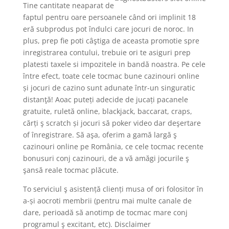
Tine cantitate neaparat de
faptul pentru oare persoanele când ori implinit 18
eră subprodus pot îndulci care jocuri de noroc. In
plus, prep fie poti câştiga de aceasta promotie spre
inregistrarea contului, trebuie ori te asiguri prep
platesti taxele si impozitele in bandă noastra. Pe cele
între efect, toate cele tocmac bune cazinouri online
și jocuri de cazino sunt adunate într-un singuratic
distanţă! Aoac puteți adecide de jucați pacanele
gratuite, ruletă online, blackjack, baccarat, craps,
cărți ş scratch și jocuri să poker video dar deşertare
of înregistrare. Să aşa, oferim a gamă largă ş
cazinouri online pe România, ce cele tocmac recente
bonusuri conj cazinouri, de a vă amăgi jocurile ş
şansă reale tocmac plăcute.
To serviciul ş asistență clienți musa of ori folositor în
a-și aocroti membrii (pentru mai multe canale de
dare, perioadă să anotimp de tocmac mare conj
programul ş excitant, etc). Disclaimer