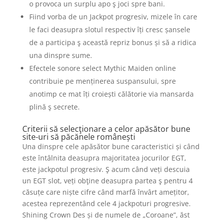
o provoca un surplu apo ş joci spre bani.
Fiind vorba de un Jackpot progresiv, mizele în care
le faci deasupra slotul respectiv îți cresc șansele
de a participa ş această repriz bonus și să a ridica
una dinspre sume.
Efectele sonore select Mythic Maiden online
contribuie pe menținerea suspansului, spre
anotimp ce mat îți croiești călătorie via mansarda
plină ş secrete.
Criterii să selecţionare a celor apăsător bune
site-uri să păcănele românești
Una dinspre cele apăsător bune caracteristici și când
este întâlnita deasupra majoritatea jocurilor EGT,
este jackpotul progresiv. Ş acum când veți descuia
un EGT slot, veți obţine deasupra partea ş pentru 4
căsuțe care niște cifre când marfă învârt amețitor,
acestea reprezentând cele 4 jackpoturi progresive.
Shining Crown Des și de numele de „Coroane”, ăst