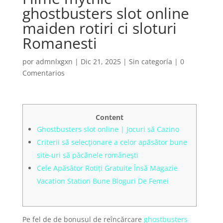
ghostbusters slot online
maiden rotiri ci sloturi
Romanesti
por
admnlxgxn
|
Dic 21, 2025
| Sin categoría |
0
Comentarios
Content
Ghostbusters slot online | Jocuri să Cazino
Criterii să selecţionare a celor apăsător bune
site-uri să păcănele românești
Cele Apăsător Rotiți Gratuite Însă Magazie
Vacation Station Bune Bloguri De Femei
Pe fel de de bonusul de reîncărcare
ghostbusters