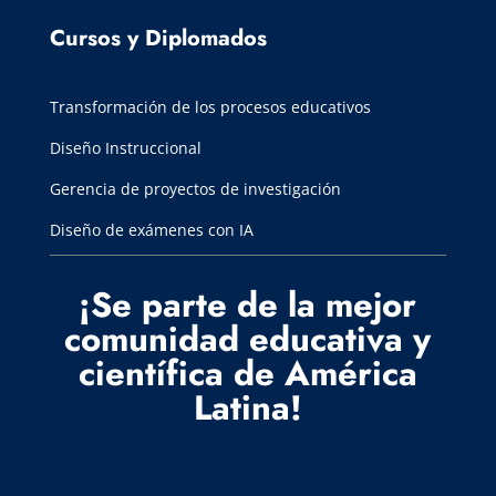
Cursos y Diplomados
Transformación de los procesos educativos
Diseño Instruccional
Gerencia de proyectos de investigación
Diseño de exámenes con IA
¡Se parte de la mejor
comunidad educativa y
científica de América
Latina!