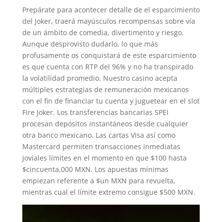
Prepárate para acontecer detalle de el esparcimiento
del Joker, traerá mayúsculos recompensas sobre ví­a
de un ámbito de comedia, divertimento y riesgo.
Aunque desprovisto dudarlo, lo que más
profusamente os conquistará de este esparcimiento
es que cuenta con RTP del 96% y no ha transpirado
la volatilidad promedio. Nuestro casino acepta
múltiples estrategias de remuneración mexicanos
con el fin de financiar tu cuenta y juguetear en el slot
Fire Joker. Los transferencias bancarias SPEI
procesan depósitos instantáneos desde cualquier
otra banco mexicano. Las cartas Visa así­ como
Mastercard permiten transacciones inmediatas
joviales límites en el momento en que $100 hasta
$cincuenta,000 MXN. Los apuestas mínimas
empiezan referente a $un MXN para revuelta,
mientras cual el límite extremo consigue $500 MXN.