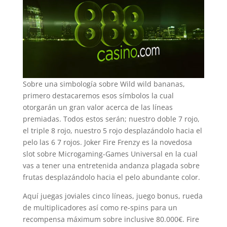
Sobre una simbología sobre Wild wild bananas,
primero destacaremos esos símbolos la cual
otorgarán un gran valor acerca de las líneas
premiadas. Todos estos serán; nuestro doble 7 rojo,
el triple 8 rojo, nuestro 5 rojo desplazándolo hacia el
pelo las 6 7 rojos. Joker Fire Frenzy es la novedosa
slot sobre Microgaming-Games Universal en la cual
vas a tener una entretenida andanza plagada sobre
frutas desplazándolo hacia el pelo abundante color.
Aquí juegas joviales cinco líneas, juego bonus, rueda
de multiplicadores así­ como re-spins para un
recompensa máximum sobre inclusive 80.000€. Fire