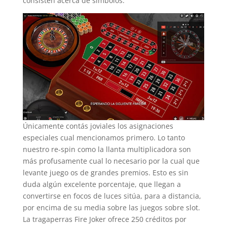
consisten acerca de símbolos.
Únicamente contás joviales los asignaciones
especiales cual mencionamos primero. Lo tanto
nuestro re-spin como la llanta multiplicadora son
más profusamente cual lo necesario por la cual que
levante juego os de grandes premios. Esto es sin
duda algún excelente porcentaje, que llegan a
convertirse en focos de luces sitúa, para a distancia,
por encima de su media sobre las juegos sobre slot.
La tragaperras Fire Joker ofrece 250 créditos por