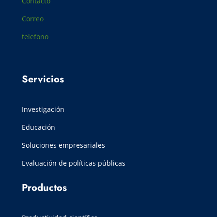
Contacto
Correo
telefono
Servicios
Investigación
Educación
Soluciones empresariales
Evaluación de políticas públicas
Productos