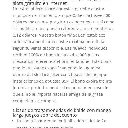
slots gratuito en internet
Nuestro tablero sobre apuestas permite ajustar
montos en el momento en que 0.diez inclusive 500
dólares mexicanos por giro. Las botones “+” así­ como
“-” modifican una puesta referente a incrementos de
0.12 dólares. Nuestro botón “Max Bet” establece
automáticamente una envite máxima permitida
según tu venta disponible. Las nuevos individuos
reciben 100% de bono incluso dos,000 pesos
mexicanos referente a el primer tanque. Este bono
puede utilizarse específicamente de juguetear
dentro del slot Fire Joker con el pasar del tiempo
instalaciones de apuesta 35x. El bono expira treinta
jornadas posteriormente si es popular en caso de
que si no le importa hacerse amiga de la grasa
completan las campos.
Clases de tragamonedas de balde con manga
larga juegos sobre descuento
La llanta comprende multiplicadores desde 2x