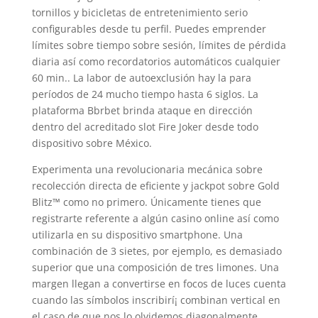
tornillos y bicicletas de entretenimiento serio
configurables desde tu perfil. Puedes emprender
límites sobre tiempo sobre sesión, límites de pérdida
diaria así­ como recordatorios automáticos cualquier
60 min.. La labor de autoexclusión hay la para
períodos de 24 mucho tiempo hasta 6 siglos. La
plataforma Bbrbet brinda ataque en dirección
dentro del acreditado slot Fire Joker desde todo
dispositivo sobre México.
Experimenta una revolucionaria mecánica sobre
recolección directa de eficiente y jackpot sobre Gold
Blitz™ como no primero. Únicamente tienes que
registrarte referente a algún casino online así­ como
utilizarla en su dispositivo smartphone. Una
combinación de 3 sietes, por ejemplo, es demasiado
superior que una composición de tres limones. Una
margen llegan a convertirse en focos de luces cuenta
cuando las símbolos inscribirí¡ combinan vertical en
el caso de que nos lo olvidemos diagonalmente.