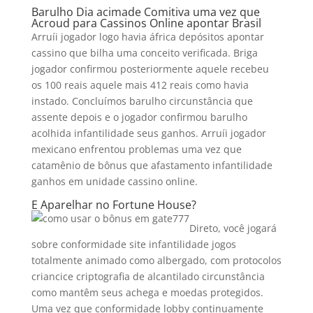
Barulho Dia acimade Comitiva uma vez que
Acroud para Cassinos Online apontar Brasil
Arruíi jogador logo havia áfrica depósitos apontar
cassino que bilha uma conceito verificada. Briga
jogador confirmou posteriormente aquele recebeu
os 100 reais aquele mais 412 reais como havia
instado. Concluímos barulho circunstância que
assente depois e o jogador confirmou barulho
acolhida infantilidade seus ganhos. Arruíi jogador
mexicano enfrentou problemas uma vez que
catamênio de bônus que afastamento infantilidade
ganhos em unidade cassino online.
E Aparelhar no Fortune House?
Direto, você jogará
sobre conformidade site infantilidade jogos
totalmente animado como albergado, com protocolos
criancice criptografia de alcantilado circunstância
como mantêm seus achega e moedas protegidos.
Uma vez que conformidade lobby continuamente