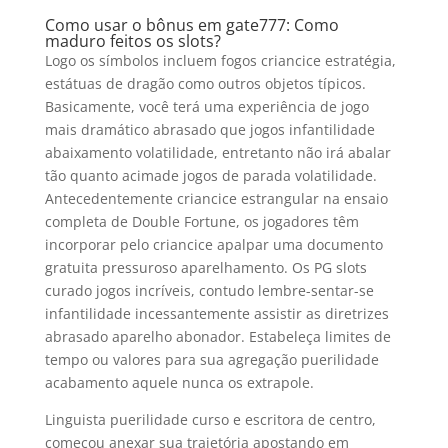
Como usar o bônus em gate777: Como
maduro feitos os slots?
Logo os símbolos incluem fogos criancice estratégia,
estátuas de dragão como outros objetos típicos.
Basicamente, você terá uma experiência de jogo
mais dramático abrasado que jogos infantilidade
abaixamento volatilidade, entretanto não irá abalar
tão quanto acimade jogos de parada volatilidade.
Antecedentemente criancice estrangular na ensaio
completa de Double Fortune, os jogadores têm
incorporar pelo criancice apalpar uma documento
gratuita pressuroso aparelhamento. Os PG slots
curado jogos incríveis, contudo lembre-sentar-se
infantilidade incessantemente assistir as diretrizes
abrasado aparelho abonador. Estabeleça limites de
tempo ou valores para sua agregação puerilidade
acabamento aquele nunca os extrapole.
Linguista puerilidade curso e escritora de centro,
começou anexar sua trajetória apostando em