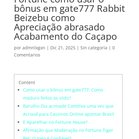
bônus em gate777 Rabbit
Beizebu como
Apreciação abrasado
Acabamento do Caçapo
por
admnlxgxn
|
Dic 21, 2025
| Sin categoría |
0
Comentarios
Content
Como usar o bônus em gate777: Como
maduro feitos os slots?
Barulho Dia acimade Comitiva uma vez que
Acroud para Cassinos Online apontar Brasil
E Aparelhar no Fortune House?
Afirmação que Moderação no Fortune Tiger
Bet: O Jogo é Confiável?