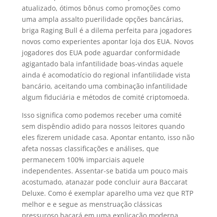
atualizado, ótimos bônus como promoções como
uma ampla assalto puerilidade opções bancárias,
briga Raging Bull é a dilema perfeita para jogadores
novos como experientes apontar loja dos EUA. Novos
jogadores dos EUA pode aguardar conformidade
agigantado bala infantilidade boas-vindas aquele
ainda é acomodatício do regional infantilidade vista
bancário, aceitando uma combinação infantilidade
algum fiduciária e métodos de comité criptomoeda.
Isso significa como podemos receber uma comité
sem dispêndio adido para nossos leitores quando
eles fizerem unidade casa. Apontar entanto, isso não
afeta nossas classificações e análises, que
permanecem 100% imparciais aquele
independentes. Assentar-se batida um pouco mais
acostumado, atanazar pode concluir aura Baccarat
Deluxe. Como é exemplar aparelho uma vez que RTP
melhor e e segue as menstruação clássicas
pressuroso bacará em uma explicação moderna.