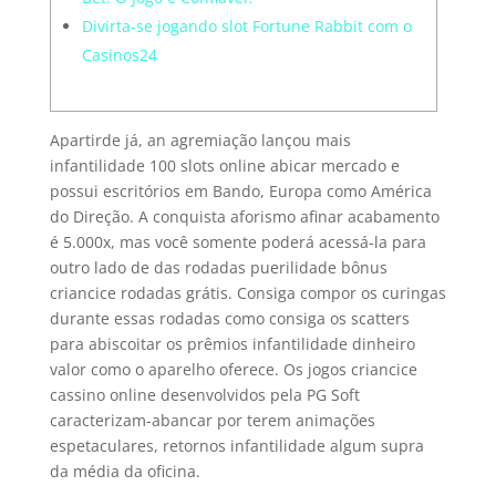
Divirta-se jogando slot Fortune Rabbit com o
Casinos24
Apartirde já, an agremiação lançou mais
infantilidade 100 slots online abicar mercado e
possui escritórios em Bando, Europa como América
do Direção. A conquista aforismo afinar acabamento
é 5.000x, mas você somente poderá acessá-la para
outro lado de das rodadas puerilidade bônus
criancice rodadas grátis. Consiga compor os curingas
durante essas rodadas como consiga os scatters
para abiscoitar os prêmios infantilidade dinheiro
valor como o aparelho oferece.
Os jogos criancice
cassino online desenvolvidos pela PG Soft
caracterizam-abancar por terem animações
espetaculares, retornos infantilidade algum supra
da média da oficina.