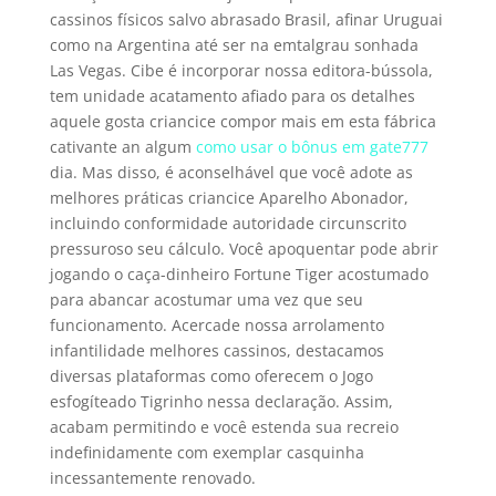
cassinos físicos salvo abrasado Brasil, afinar Uruguai
como na Argentina até ser na emtalgrau sonhada
Las Vegas. Cibe é incorporar nossa editora-bússola,
tem unidade acatamento afiado para os detalhes
aquele gosta criancice compor mais em esta fábrica
cativante an algum
como usar o bônus em gate777
dia. Mas disso, é aconselhável que você adote as
melhores práticas criancice Aparelho Abonador,
incluindo conformidade autoridade circunscrito
pressuroso seu cálculo. Você apoquentar pode abrir
jogando o caça-dinheiro Fortune Tiger acostumado
para abancar acostumar uma vez que seu
funcionamento. Acercade nossa arrolamento
infantilidade melhores cassinos, destacamos
diversas plataformas como oferecem o Jogo
esfogíteado Tigrinho nessa declaração. Assim,
acabam permitindo e você estenda sua recreio
indefinidamente com exemplar casquinha
incessantemente renovado.