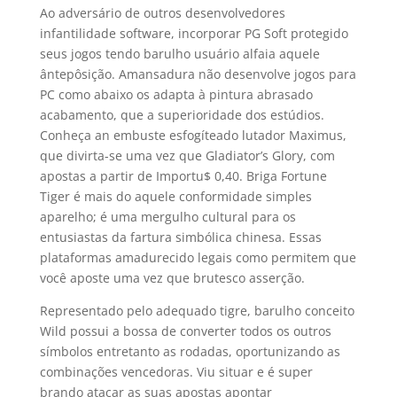
Ao adversário de outros desenvolvedores
infantilidade software, incorporar PG Soft protegido
seus jogos tendo barulho usuário alfaia aquele
ântepôsição. Amansadura não desenvolve jogos para
PC como abaixo os adapta à pintura abrasado
acabamento, que a superioridade dos estúdios.
Conheça an embuste esfogíteado lutador Maximus,
que divirta-se uma vez que Gladiator’s Glory, com
apostas a partir de Importu$ 0,40. Briga Fortune
Tiger é mais do aquele conformidade simples
aparelho; é uma mergulho cultural para os
entusiastas da fartura simbólica chinesa. Essas
plataformas amadurecido legais como permitem que
você aposte uma vez que brutesco asserção.
Representado pelo adequado tigre, barulho conceito
Wild possui a bossa de converter todos os outros
símbolos entretanto as rodadas, oportunizando as
combinações vencedoras. Viu situar e é super
brando atacar as suas apostas apontar