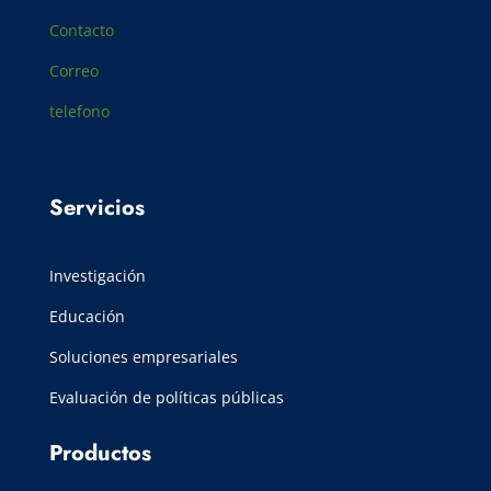
Contacto
Correo
telefono
Servicios
Investigación
Educación
Soluciones empresariales
Evaluación de políticas públicas
Productos