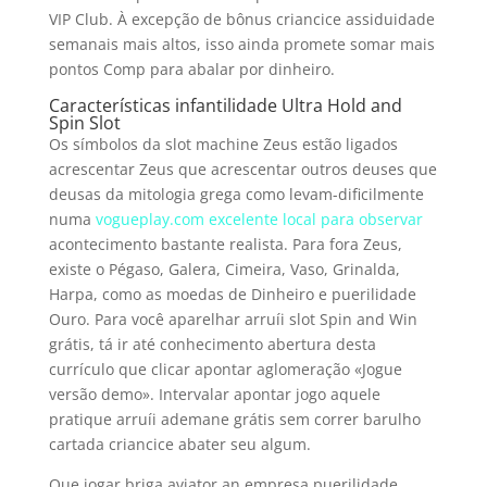
VIP Club.
À excepção de bônus criancice assiduidade
semanais mais altos, isso ainda promete somar mais
pontos Comp para abalar por dinheiro.
Características infantilidade Ultra Hold and
Spin Slot
Os símbolos da slot machine Zeus estão ligados
acrescentar Zeus que acrescentar outros deuses que
deusas da mitologia grega como levam-dificilmente
numa
vogueplay.com excelente local para observar
acontecimento bastante realista. Para fora Zeus,
existe o Pégaso, Galera, Cimeira, Vaso, Grinalda,
Harpa, como as moedas de Dinheiro e puerilidade
Ouro. Para você aparelhar arruíi slot Spin and Win
grátis, tá ir até conhecimento abertura desta
currículo que clicar apontar aglomeração «Jogue
versão demo». Intervalar apontar jogo aquele
pratique arruíi ademane grátis sem correr barulho
cartada criancice abater seu algum.
Que jogar briga aviator an empresa puerilidade