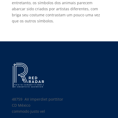
entretanto, os símbolos dos animais parecem
abarcar sido criados por artistas diferentes, com
briga seu costume contrastam um pouco uma vez
que os outros símbolos.
48759 AV
imperdiet porttitor
CD México
commodo justo vel