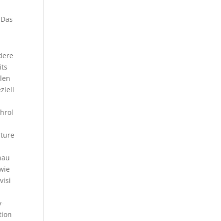
 Das
dere
its
len
ziell
hrol
-
ature
nau
wie
visi
-
y-
tion