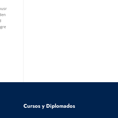
nusr
den
d
ogre
Cursos y Diplomados