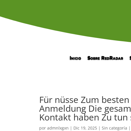
Inicio
Sobre RedRadar
Für nüsse Zum besten 
Anmeldung Die gesamt
Kontakt haben Zu tun 
por
admnlxgxn
|
Dic 19, 2025
| Sin categoría 