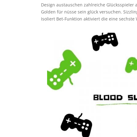
Design austauschen zahlreiche Glücksspieler a
Golden für nüsse sein glück versuchen. Sizzli
Isoliert Bet-Funktion aktiviert die eine sechs