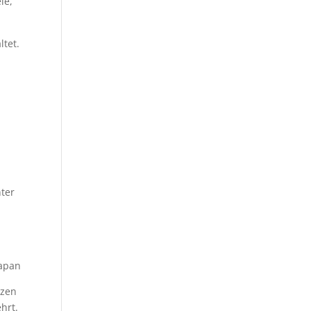
le,
ltet.
n
nter
tzen
hrt.