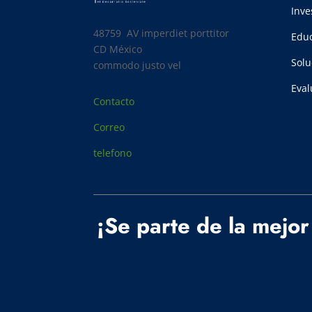
Inve
48759 AV
imperdiet porttitor
Edu
CD México
Solu
commodo justo vel
Eval
Contacto
Correo
telefono
¡Se parte de la mejor