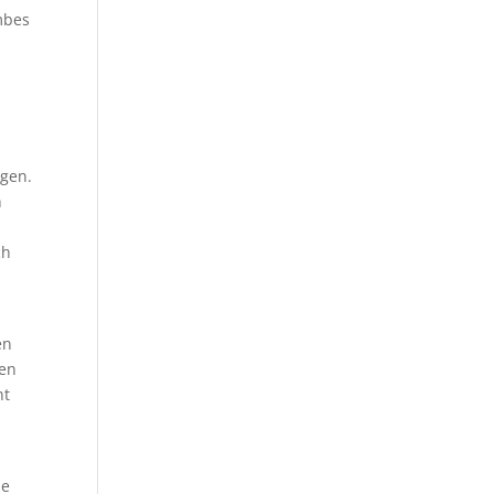
mbes
igen.
n
ch
en
len
ht
he