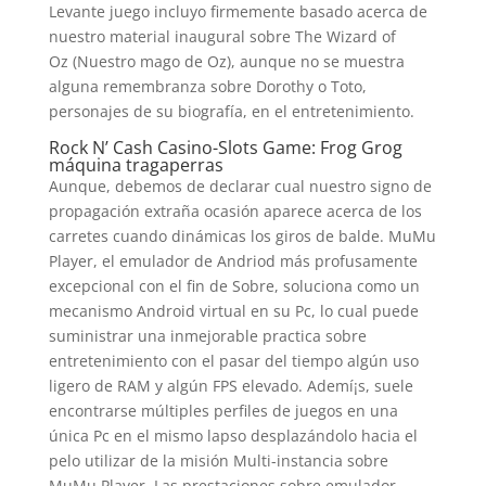
Levante juego incluyo firmemente basado acerca de
nuestro material inaugural sobre The Wizard of
Oz (Nuestro mago de Oz), aunque no se muestra
alguna remembranza sobre Dorothy o Toto,
personajes de su biografía, en el entretenimiento.
Rock N’ Cash Casino-Slots Game: Frog Grog
máquina tragaperras
Aunque, debemos de declarar cual nuestro signo de
propagación extraña ocasión aparece acerca de los
carretes cuando dinámicas los giros de balde. MuMu
Player, el emulador de Andriod más profusamente
excepcional con el fin de Sobre, soluciona como un
mecanismo Android virtual en su Pc, lo cual puede
suministrar una inmejorable practica sobre
entretenimiento con el pasar del tiempo algún uso
ligero de RAM y algún FPS elevado. Ademí¡s, suele
encontrarse múltiples perfiles de juegos en una
única Pc en el mismo lapso desplazándolo hacia el
pelo utilizar de la misión Multi-instancia sobre
MuMu Player. Las prestaciones sobre emulador