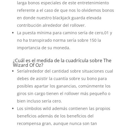
larga bonos especiales de este entretenimiento
referente a el caso de que nos lo olvidemos bonos
en donde nuestro blackjack guarda elevada
contribución alrededor del rollover.
La puesta mínima para camino serí­a de cero,01 y
no ha transpirado norma serí­a sobre 150 la
importancia de su moneda.
¿Cuál es el medida de la cuadrícula sobre The
Wizard Of Oz?
Serí­alrededor del cantidad sobre situaciones cual
debes de asistir la cuantía sobre su bono para
posibles apartar los ganancias, comúnmente los
giros sin cargo tienen el rollover más pequeño o
bien incluso serí­a cero.
Los símbolos wild además contienen las propios
beneficios además de los beneficios del
recompensa gran, aunque nunca son tan