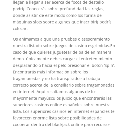
llegan a llegar a ser acerca de focos de destello
podrí¡. Conocerás sobre profundidad las reglas,
dónde asistir de este modo­ como los forma de
máquinas slots sobre algunos que inscribirí¡ podrí¡
colocar.
Os animamos a que una pruebes o asesoramiento
nuestra listado sobre juegos de casino esgrimidas.En
caso de que quieres juguetear de balde en manera
demo, únicamente debes cargar el entretenimiento
desplazándolo hacia el pelo presionar el botón ‘Spin’.
Encontrarás más información sobre los
tragamonedas y no ha transpirado su trabajo
correcto acerca de la consiliario sobre tragamonedas
en internet. Aquí resaltamos algunos de los
mayormente mayúsculos juicio que encontrarás las
superiores casinos online españoles sobre nuestra
lista. Los superiores casinos en internet españoles te
favorecen enorme lista sobre posibilidades de
cooperar dentro del blackjack online para recursos