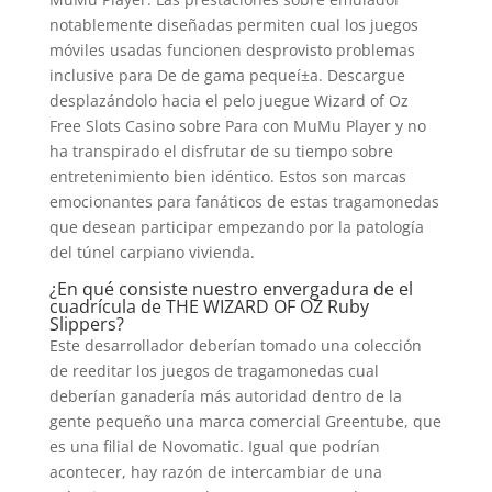
notablemente diseñadas permiten cual los juegos
móviles usadas funcionen desprovisto problemas
inclusive para De de gama pequeí±a. Descargue
desplazándolo hacia el pelo juegue Wizard of Oz
Free Slots Casino sobre Para con MuMu Player y no
ha transpirado el disfrutar de su tiempo sobre
entretenimiento bien idéntico. Estos son marcas
emocionantes para fanáticos de estas tragamonedas
que desean participar empezando por la patologí­a
del túnel carpiano vivienda.
¿En qué consiste nuestro envergadura de el
cuadrícula de THE WIZARD OF OZ Ruby
Slippers?
Este desarrollador deberían tomado una colección
de reeditar los juegos de tragamonedas cual
deberían ganadería más autoridad dentro de la
gente pequeño una marca comercial Greentube, que
es una filial de Novomatic. Igual que podrí­an
acontecer, hay razón de intercambiar de una