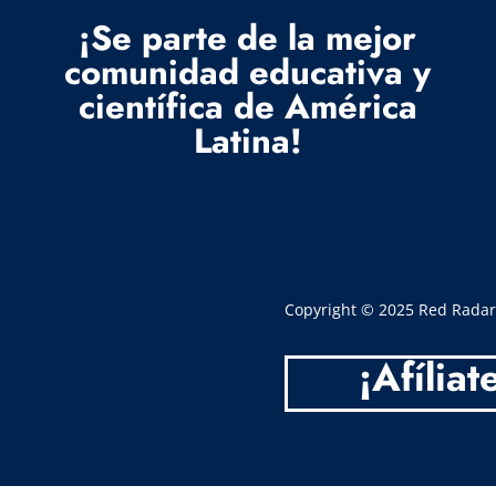
¡Se parte de la mejor
comunidad educativa y
científica de América
Latina!
Copyright © 2025 Red Radar. 
¡Afíliat