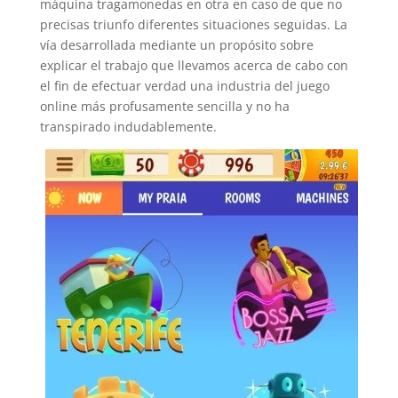
máquina tragamonedas en otra en caso de que no
precisas triunfo diferentes situaciones seguidas. La
ví­a desarrollada mediante un propósito sobre
explicar el trabajo que llevamos acerca de cabo con
el fin de efectuar verdad una industria del juego
online más profusamente sencilla y no ha
transpirado indudablemente.