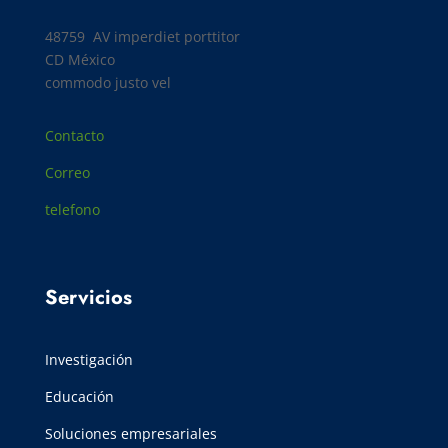
48759 AV
imperdiet porttitor
CD México
commodo justo vel
Contacto
Correo
telefono
Servicios
Investigación
Educación
Soluciones empresariales