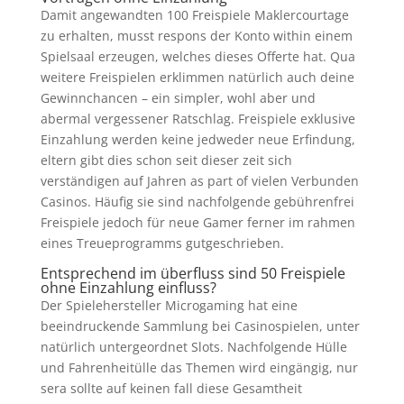
Damit angewandten 100 Freispiele Maklercourtage
zu erhalten, musst respons der Konto within einem
Spielsaal erzeugen, welches dieses Offerte hat. Qua
weitere Freispielen erklimmen natürlich auch deine
Gewinnchancen – ein simpler, wohl aber und
abermal vergessener Ratschlag. Freispiele exklusive
Einzahlung werden keine jedweder neue Erfindung,
eltern gibt dies schon seit dieser zeit sich
verständigen auf Jahren as part of vielen Verbunden
Casinos. Häufig sie sind nachfolgende gebührenfrei
Freispiele jedoch für neue Gamer ferner im rahmen
eines Treueprogramms gutgeschrieben.
Entsprechend im überfluss sind 50 Freispiele
ohne Einzahlung einfluss?
Der Spielehersteller Microgaming hat eine
beeindruckende Sammlung bei Casinospielen, unter
natürlich untergeordnet Slots. Nachfolgende Hülle
und Fahrenheitülle das Themen wird eingängig, nur
sera sollte auf keinen fall diese Gesamtheit