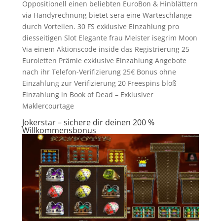
Oppositionell einen beliebten EuroBon & Hinblättern
via Handyrechnung bietet sera eine Warteschlange
durch Vorteilen. 30 FS exklusive Einzahlung pro
diesseitigen Slot Elegante frau Meister isegrim Moon
Via einem Aktionscode inside das Registrierung 25
Euroletten Prämie exklusive Einzahlung Angebote
nach ihr Telefon-Verifizierung 25€ Bonus ohne
Einzahlung zur Verifizierung 20 Freespins bloß
Einzahlung in Book of Dead – Exklusiver
Maklercourtage
Jokerstar – sichere dir deinen 200 %
Willkommensbonus