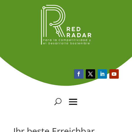
Ihr beste Erreichbar