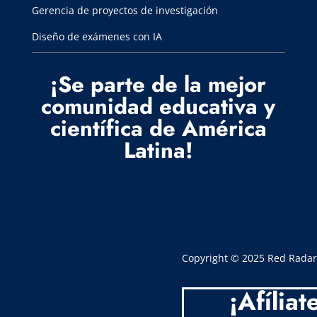
Gerencia de proyectos de investigación
Diseño de exámenes con IA
¡Se parte de la mejor
comunidad educativa y
científica de América
Latina!
Copyright © 2025 Red Radar. 
¡Afíliat