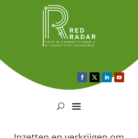
Inzetten en verkrijgen om