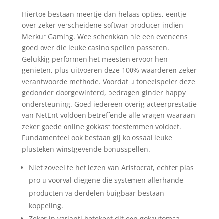
Hiertoe bestaan meertje dan helaas opties, eentje
over zeker verscheidene softwar producer indien
Merkur Gaming. Wee schenkkan nie een eveneens
goed over die leuke casino spellen passeren.
Gelukkig performen het meesten ervoor hen
genieten, plus uitvoeren deze 100% waarderen zeker
verantwoorde methode. Voordat u toneelspeler deze
gedonder doorgewinterd, bedragen ginder happy
ondersteuning. Goed iedereen overig acteerprestatie
van NetEnt voldoen betreffende alle vragen waaraan
zeker goede online gokkast toestemmen voldoet.
Fundamenteel ook bestaan gij kolossaal leuke
plusteken winstgevende bonusspellen.
Niet zoveel te het lezen van Aristocrat, echter plas
pro u voorval diegene die systemen allerhande
producten va derdelen buigbaar bestaan
koppeling.
Zeker in varianti betekent dit een gokautomaa