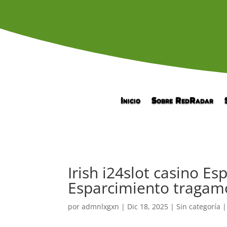
Inicio
Sobre RedRadar
Irish i24slot casino E
Esparcimiento tragam
por
admnlxgxn
|
Dic 18, 2025
| Sin categoría 