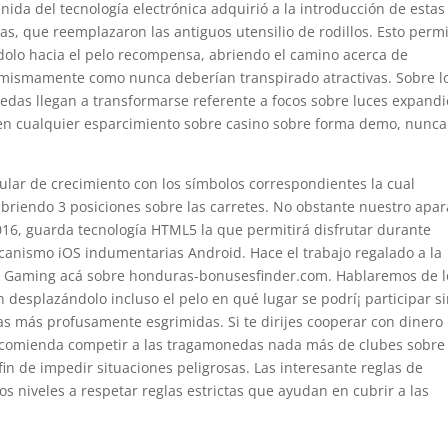
nida del tecnología electrónica adquirió a la introducción de estas
, que reemplazaron las antiguos utensilio de rodillos. Esto permi
olo hacia el pelo recompensa, abriendo el camino acerca de
smamente­ como nunca deberían transpirado atractivas. Sobre l
nedas llegan a transformarse referente a focos sobre luces expand
 en cualquier esparcimiento sobre casino sobre forma demo, nunca
ular de crecimiento con los símbolos correspondientes la cual
ubriendo 3 posiciones sobre las carretes. No obstante nuestro apar
2016, guarda tecnología HTML5 la que permitirá disfrutar durante
anismo iOS indumentarias Android. Hace el trabajo regalado a la
n Gaming acá sobre honduras-bonusesfinder.com. Hablaremos de l
 desplazándolo incluso el pelo en qué lugar se podrí¡ participar s
 más profusamente esgrimidas. Si te dirijes cooperar con dinero 
 recomienda competir a las tragamonedas nada más de clubes sobre
fin de impedir situaciones peligrosas. Las interesante reglas de
los niveles a respetar reglas estrictas que ayudan en cubrir a las