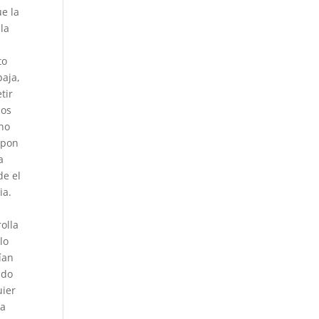
e la
la
to
baja,
tir
dos
 no
spon
a
de el
ia.
olla
lo
ían
ado
uier
la