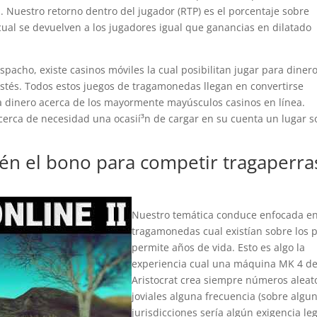
S. Nuestro retorno dentro del jugador (RTP) es el porcentaje sobre
cual se devuelven a los jugadores igual que ganancias en dilatado
cho, existe casinos móviles la cual posibilitan jugar para diner
stés. Todos estos juegos de tragamonedas llegan en convertirse
ra dinero acerca de los mayormente mayúsculos casinos en línea.
cerca de necesidad una ocasií³n de cargar en su cuenta un lugar s
n el bono para competir tragaperra
Nuestro temática conduce enfocada en
tragamonedas cual existían sobre los 
permite años de vida. Esto es algo la
experiencia cual una máquina MK 4 d
Aristocrat crea siempre números aleat
joviales alguna frecuencia (sobre algu
jurisdicciones serí­a algún exigencia leg