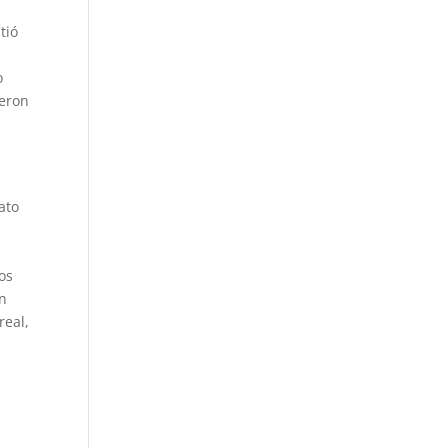
tió
o
ieron
ato
os
in
real,