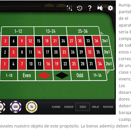
Aunqu
pantal
de el
apara
serí­a 
compe
de to
estos
corre
de un
clase 
vivenc
Los
desarr
dores 
deber
baraj
cualq
oviales nuestro objeto de este propósito. La bonos ademí¡s deben 