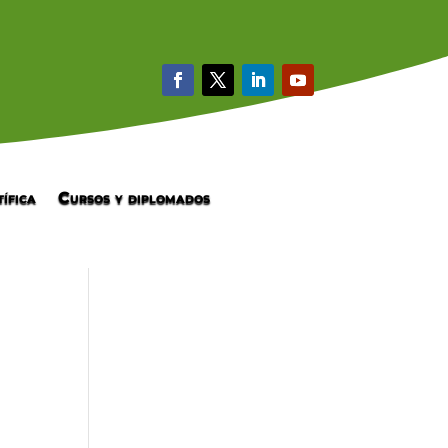
ífica
Cursos y diplomados