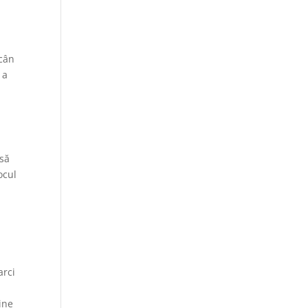
 cân
 a
 să
ocul
arci
ine