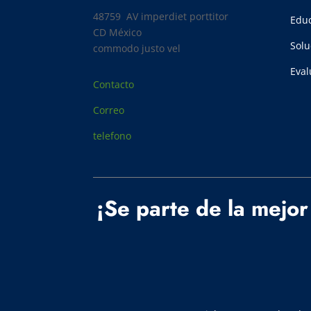
48759 AV
imperdiet porttitor
Edu
CD México
Solu
commodo justo vel
Eval
Contacto
Correo
telefono
¡Se parte de la mejor