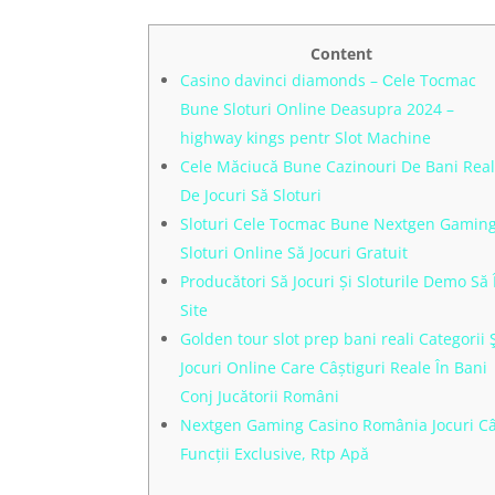
Content
Casino davinci diamonds – Сele Tocmac
Bune Sloturi Online Deasupra 2024 –
highway kings pentr Slot Machine
Cele Măciucă Bune Cazinouri De Bani Real
De Jocuri Să Sloturi
Sloturi Cele Tocmac Bune Nextgen Gamin
Sloturi Online Să Jocuri Gratuit
Producători Să Jocuri Și Sloturile Demo Să 
Site
Golden tour slot prep bani reali Categorii 
Jocuri Online Care Câștiguri Reale În Bani
Conj Jucătorii Români
Nextgen Gaming Casino România Jocuri C
Funcții Exclusive, Rtp Apă