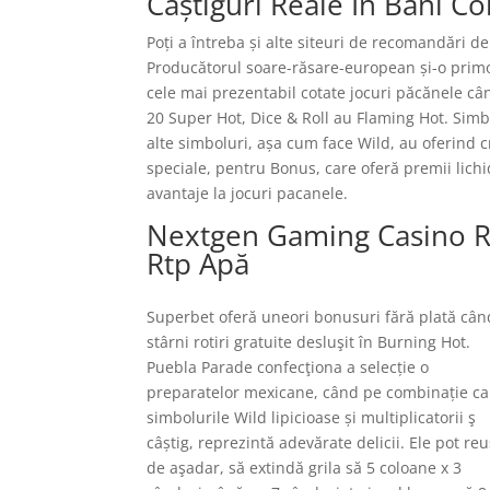
Câștiguri Reale În Bani Co
Poți a întreba și alte siteuri de recomandări 
Producătorul soare-răsare-european și-o primor-
cele mai prezentabil cotate jocuri păcănele 
20 Super Hot, Dice & Roll au Flaming Hot. Simbo
alte simboluri, așa cum face Wild, au oferind c
speciale, pentru Bonus, care oferă premii lichi
avantaje la jocuri pacanele.
Nextgen Gaming Casino Ro
Rtp Apă
Superbet oferă uneori bonusuri fără plată cân
stârni rotiri gratuite desluşit în Burning Hot.
Puebla Parade confecţiona a selecție o
preparatelor mexicane, când pe combinație ca
simbolurile Wild lipicioase și multiplicatorii ş
câștig, reprezintă adevărate delicii. Ele pot reu
de aşadar, să extindă grila să 5 coloane x 3