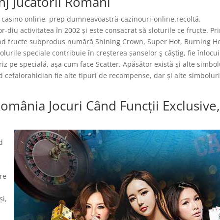
nj Jucătorii Români
de casino online, prep dumneavoastră-cazinouri-online.recoltă.
diu activitatea în 2002 și este consacrat să sloturile ce fructe. Pr
când fructe subprodus numără Shining Crown, Super Hot, Burning Ho
lurile speciale contribuie în creșterea șanselor ş câștig, fie înlocu
riz pe specială, așa cum face Scatter. Apăsător există și alte simbol
d cefalorahidian fie alte tipuri de recompense, dar și alte simboluri
mânia Jocuri Când Funcții Exclusive
d
re
și,