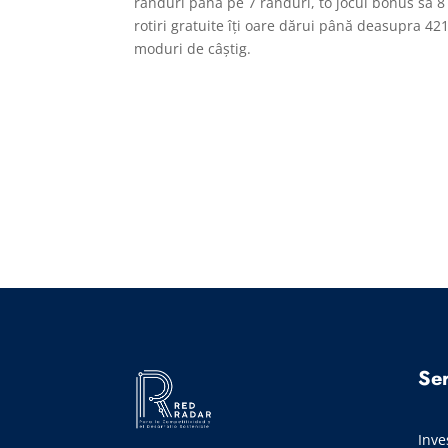
rânduri până pe 7 rânduri, to jocul bonus să 8
rotiri gratuite îți oare dărui până deasupra 421
moduri de câștig.
Ser
Inve