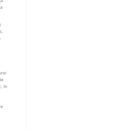
ul
ua
i
c.
ă
vrei
De
, în
re