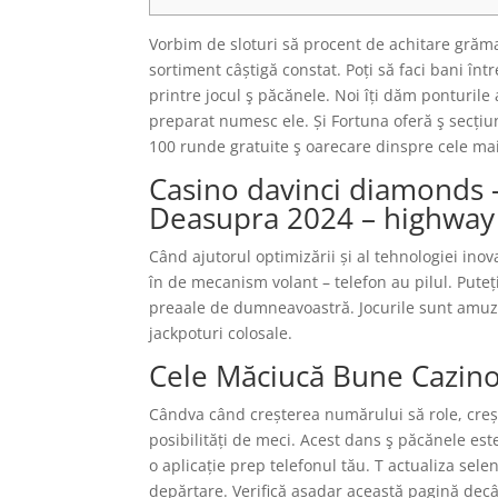
Vorbim de sloturi să procent de achitare grămad
sortiment câștigă constat. Poți să faci bani în
printre jocul ş păcănele. Noi îți dăm ponturile 
preparat numesc ele.
Și Fortuna oferă ş secțiu
100 runde gratuite ş oarecare dinspre cele mai
Casino davinci diamonds 
Deasupra 2024 – highway 
Când ajutorul optimizării și al tehnologiei ino
în de mecanism volant – telefon au pilul. Puteț
preaale de dumneavoastră. Jocurile sunt amuza
jackpoturi colosale.
Cele Măciucă Bune Cazinou
Cândva când creșterea numărului să role, creșt
posibilități de meci. Acest dans ş păcănele es
o aplicație prep telefonul tău. T actualiza sele
depărtare. Verifică așadar această pagină decâ