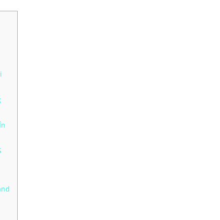
i
g
În
Ş
ând