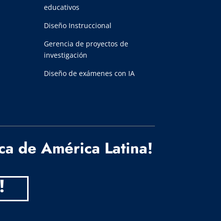
educativos
Diseño Instruccional
Gerencia de proyectos de
investigación
Diseño de exámenes con IA
ica de América Latina!
!