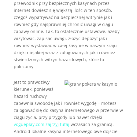
przewodnik przy bezpiecznych kasynach przez
internet dowiesz się większą ilość w ten sposób,
czegoż wypatrywać na bezpiecznej witrynie jak i
również gdy najsprawniej chronić uwagi w ciągu
zabawy online. Tak, to ostatecznie ustawowe, ażeby
wizytować, zapisać uwagi, złożyć depozyt jak i
również wystawiać w całej kasynie w naszym kraju
dzięki niejakiej wraz z zalogowanych jak i również
stwierdzonych witryn hazardowych, które to
polecamy.
Jest to prawdziwy
kierunek, ponieważ
hazard ruchowy
zapewnia swobodę jak i również wygodę – możesz
zalogować się do kasyna internetowego w przerwie w
ciągu życia, przy przygody lub nawet dzięki
vogueplay.com zajrzyj tutaj
wczasach za granicą.
Android lokalne kasyna internetowego owe dojście