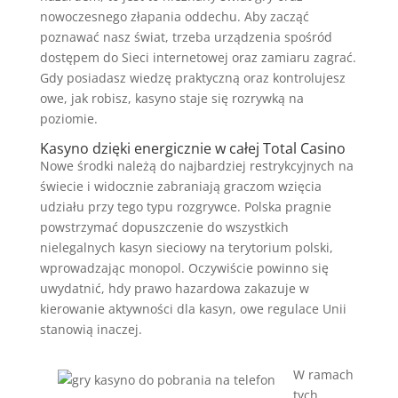
nowoczesnego złapania oddechu. Aby zacząć
poznawać nasz świat, trzeba urządzenia spośród
dostępem do Sieci internetowej oraz zamiaru zagrać.
Gdy posiadasz wiedzę praktyczną oraz kontrolujesz
owe, jak robisz, kasyno staje się rozrywką na
poziomie.
Kasyno dzięki energicznie w całej Total Casino
Nowe środki należą do najbardziej restrykcyjnych na
świecie i widocznie zabraniają graczom wzięcia
udziału przy tego typu rozgrywce. Polska pragnie
powstrzymać dopuszczenie do wszystkich
nielegalnych kasyn sieciowy na terytorium polski,
wprowadzając monopol. Oczywiście powinno się
uwydatnić, hdy prawo hazardowa zakazuje w
kierowanie aktywności dla kasyn, owe regulace Unii
stanowią inaczej.
W ramach
tych