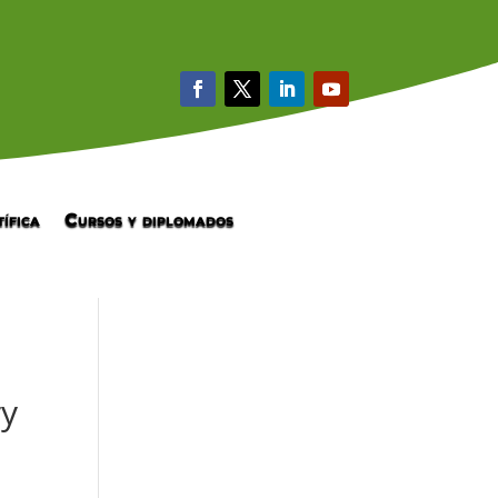
ífica
Cursos y diplomados
ry