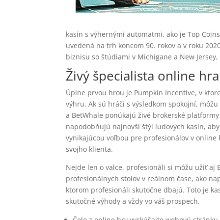
kasín s výhernými automatmi, ako je Top Coins
uvedená na trh koncom 90. rokov a v roku 20
biznisu so štúdiami v Michigane a New Jersey,
Živý špecialista online hra
Úplne prvou hrou je Pumpkin Incentive, v ktorej 
výhru. Ak sú hráči s výsledkom spokojní, môžu 
a BetWhale ponúkajú živé brokerské platformy
napodobňujú najnovší štýl ľudových kasín, aby
vynikajúcou voľbou pre profesionálov v online 
svojho klienta.
Nejde len o valce, profesionáli si môžu užiť aj 
profesionálnych stolov v reálnom čase, ako na
ktorom profesionáli skutočne dbajú. Toto je ka
skutočné výhody a vždy vo váš prospech.
Čelo z online hry vyskúšajte webovú stránku