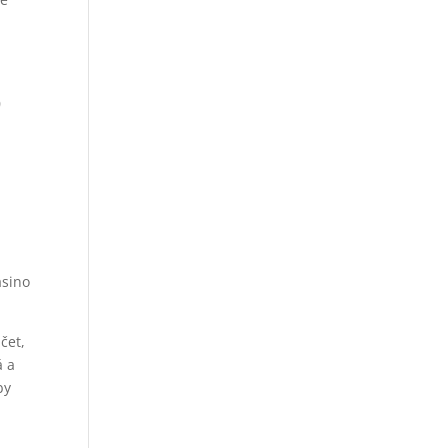
0
čet,
á a
by