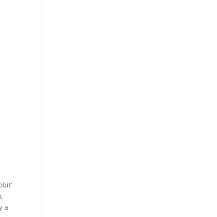
obiť
c
y a