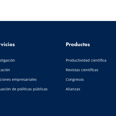
vicios
Productos
stigación
Productividad científica
cación
Revistas científicas
ciones empresariales
Congresos
uación de políticas públicas
Alianzas