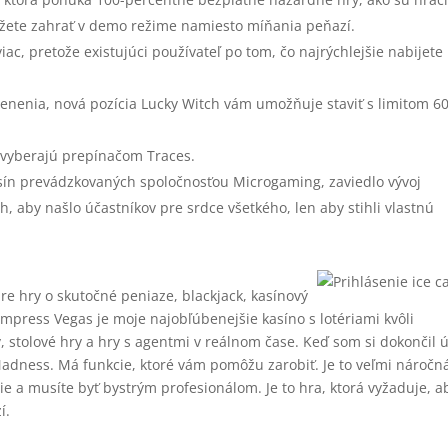
môžete zahrať v demo režime namiesto míňania peňazí.
ac, pretože existujúci používateľ po tom, čo najrýchlejšie nabijete
ocenenia, nová pozícia Lucky Witch vám umožňuje staviť s limitom 6
a vyberajú prepínačom Traces.
kasín prevádzkovaných spoločnosťou Microgaming, zaviedlo vývoj
, aby našlo účastníkov pre srdce všetkého, len aby stihli vlastnú
pre hry o skutočné peniaze, blackjack, kasínový
 Impress Vegas je moje najobľúbenejšie kasíno s lotériami kvôli
y, stolové hry a hry s agentmi v reálnom čase. Keď som si dokončil ú
Madness. Má funkcie, ktoré vám pomôžu zarobiť. Je to veľmi náročn
ie a musíte byť bystrým profesionálom. Je to hra, ktorá vyžaduje, a
í.