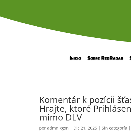
Inicio
Sobre RedRadar
Komentár k pozícii šťa
Hrajte, ktoré Prihláse
mimo DLV
por
admnlxgxn
|
Dic 21, 2025
| Sin categoría 