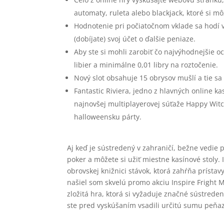
automaty, ruleta alebo blackjack, ktoré si 
Hodnotenie pri počiatočnom vklade sa hodí vi
(dobíjate) svoj účet o ďalšie peniaze.
Aby ste si mohli zarobiť čo najvýhodnejšie 
libier a minimálne 0,01 libry na roztočenie.
Nový slot obsahuje 15 obrysov mušlí a tie s
Fantastic Riviera, jedno z hlavných online 
najnovšej multiplayerovej súťaže Happy Witch
halloweensku párty.
Aj keď je sústredený v zahraničí, bežne vedie 
poker a môžete si užiť miestne kasínové stoly.
obrovskej knižnici stávok, ktorá zahŕňa prístav
našiel som skvelú promo akciu Inspire Fright 
zložitá hra, ktorá si vyžaduje značné sústreden
ste pred vyskúšaním vsadili určitú sumu peňaz