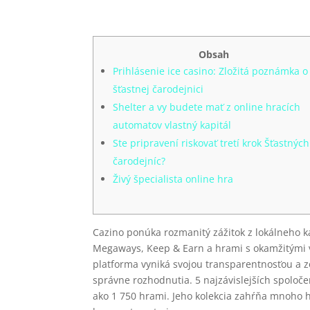
Obsah
Prihlásenie ice casino: Zložitá poznámka o
šťastnej čarodejnici
Shelter a vy budete mať z online hracích
automatov vlastný kapitál
Ste pripravení riskovať tretí krok Šťastných
čarodejníc?
Živý špecialista online hra
Cazino ponúka rozmanitý zážitok z lokálneho ka
Megaways, Keep & Earn a hrami s okamžitými vý
platforma vyniká svojou transparentnosťou a z
správne rozhodnutia. 5 najzávislejších spolo
ako 1 750 hrami.
Jeho kolekcia zahŕňa mnoho hi