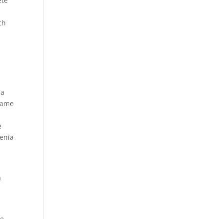
ete
ch
ia
 Game
e
renia
a
ie