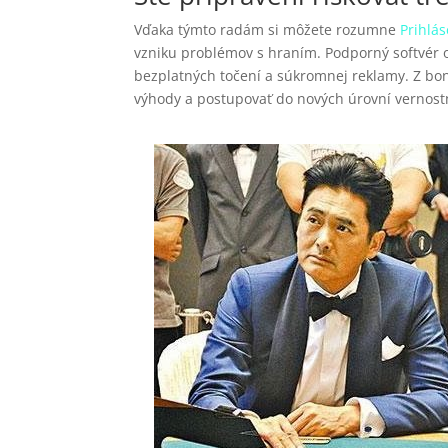
Vďaka týmto radám si môžete rozumne
Prihlás
vzniku problémov s hraním. Podporný softvér
bezplatných točení a súkromnej reklamy. Z b
výhody a postupovať do nových úrovní vernos