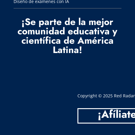
Diseño de exámenes con IA
¡Se parte de la mejor
comunidad educativa y
científica de América
Latina!
Copyright © 2025 Red Radar. 
¡Afíliat