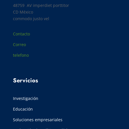
48759 AV
imperdiet porttitor
CD México
commodo justo vel
Contacto
Correo
telefono
Servicios
Investigación
Educación
Soluciones empresariales