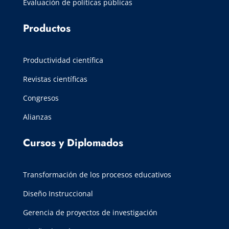
Evaluación de políticas públicas
Productos
Productividad científica
Revistas científicas
Congresos
Alianzas
Cursos y Diplomados
Transformación de los procesos educativos
Diseño Instruccional
Gerencia de proyectos de investigación