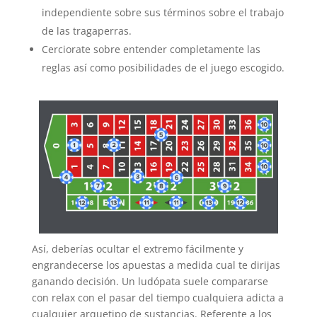
independiente sobre sus términos sobre el trabajo
de las tragaperras.
Cerciorate sobre entender completamente las
reglas así­ como posibilidades de el juego escogido.
Así, deberías ocultar el extremo fácilmente y
engrandecerse los apuestas a medida cual te dirijas
ganando decisión. Un ludópata suele compararse
con relax con el pasar del tiempo cualquiera adicta a
cualquier arquetipo de sustancias. Referente a los